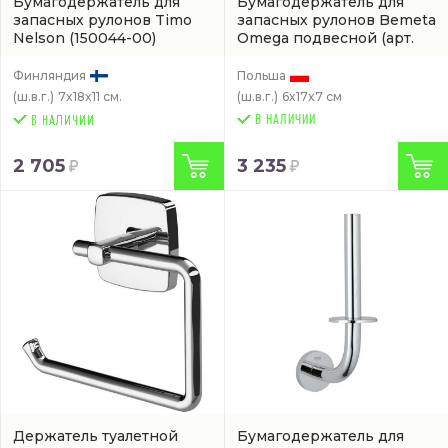
Бумагодержатель для
Бумагодержатель для
запасных рулонов Timo
запасных рулонов Bemeta
Nelson
(150044-00)
Omega подвесной
(арт.
104112032)
Финляндия
Польша
(ш.в.г.)
7x18x11 см.
(ш.в.г.)
6x17x7 см
В НАЛИЧИИ
2 705
3 235
Держатель туалетной
Бумагодержатель для