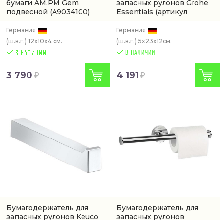
бумаги AM.PM Gem
запасных рулонов Grohe
подвесной
(A9034100)
Essentials
(артикул
40385001)
Германия
Германия
(ш.в.г.)
12x10x4 см.
(ш.в.г.)
5x23x12см.
В НАЛИЧИИ
3 790
4 191
Бумагодержатель для
Бумагодержатель для
запасных рулонов Keuco
запасных рулонов