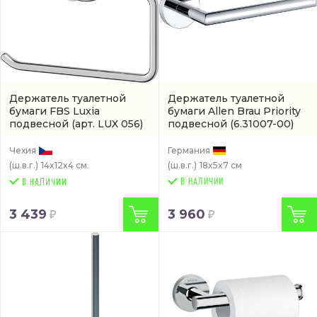
Держатель туалетной
Держатель туалетной
бумаги FBS Luxia
бумаги Allen Brau Priority
подвесной
(арт. LUX 056)
подвесной
(6.31007-00)
Чехия
Германия
(ш.в.г.)
14x12x4 см.
(ш.в.г.)
18x5x7 см
В НАЛИЧИИ
3 439
3 960