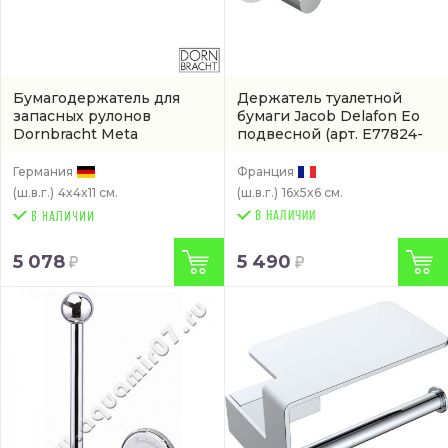
Бумагодержатель для
Держатель туалетной
запасных рулонов
бумаги Jacob Delafon Eo
Dornbracht Meta
подвесной
(арт. E77824-
подвесной
(83590979-00)
CP)
Германия
Франция
(ш.в.г.)
4x4x11 см.
(ш.в.г.)
16x5x6 см.
В НАЛИЧИИ
5 078
5 490