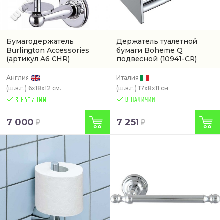
Бумагодержатель
Держатель туалетной
Burlington Accessories
бумаги Boheme Q
(артикул A6 CHR)
подвесной
(10941-CR)
Англия
Италия
(ш.в.г.)
6x18x12 см.
(ш.в.г.)
17x8x11 см
В НАЛИЧИИ
7 000
7 251