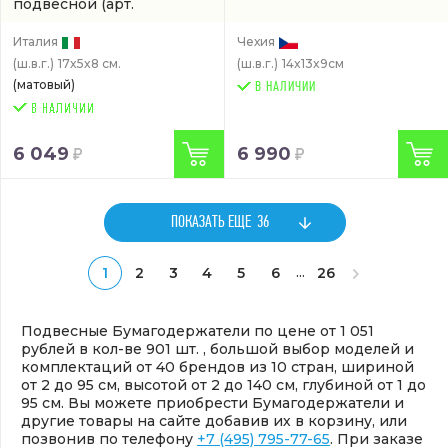
подвесной
(арт.
W4908.NM)
Италия
Чехия
(ш.в.г.)
17x5x8 см.
(ш.в.г.)
14x13x9см
(матовый)
В НАЛИЧИИ
6 049
6 990
ПОКАЗАТЬ ЕЩЕ
36
...
1
2
3
4
5
6
26
Подвесные Бумагодержатели по цене от 1 051
рублей в кол-ве 901 шт. , большой выбор моделей и
комплектаций от 40 брендов из 10 стран, шириной
от 2 до 95 см, высотой от 2 до 140 см, глубиной от 1 до
95 см. Вы можете приобрести Бумагодержатели и
другие товары на сайте добавив их в корзину, или
позвонив по телефону
+7 (495) 795-77-65
. При заказе