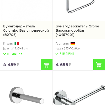
Бумагодержатель
Бумагодержатель Grohe
Colombo Basic подвесной
Baucosmopolitan
(B2708)
(40457001)
Италия
Германия
(ш.в.г.)
17x5x8 см.
(ш.в.г.)
15x10x6см
В НАЛИЧИИ
4 459
4 695