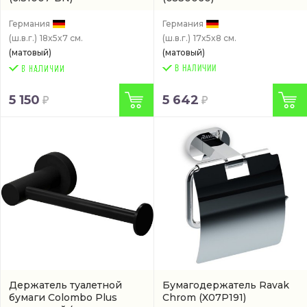
Германия
Германия
(ш.в.г.)
18x5x7 см.
(ш.в.г.)
17x5x8 см.
(матовый)
(матовый)
В НАЛИЧИИ
5 150
5 642
Держатель туалетной
Бумагодержатель Ravak
бумаги Colombo Plus
Chrom
(X07P191)