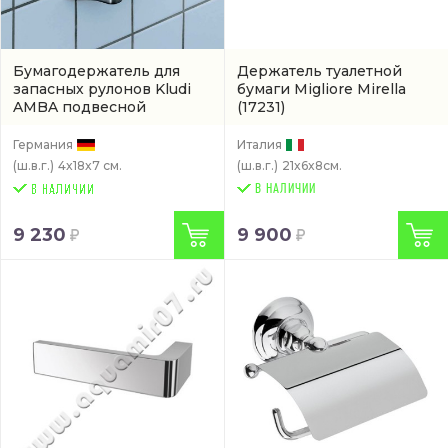
Бумагодержатель для
Держатель туалетной
запасных рулонов Kludi
бумаги Migliore Mirella
AMBA подвесной
(17231)
(5397205)
Германия
Италия
(ш.в.г.)
4x18x7 см.
(ш.в.г.)
21x6x8см.
В НАЛИЧИИ
9 230
9 900