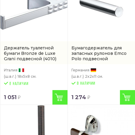
Держатель туалетной
Бумагодержатель для
бумаги Bronze de Luxe
запасных рулонов Emco
Grani подвесной
(4010)
Polo подвесной
(070500100)
Италия
Германия
(ш.в.г.)
18x5x8 см.
(ш.в.г.)
2x2x11 см.
В НАЛИЧИИ
1 051
1 274