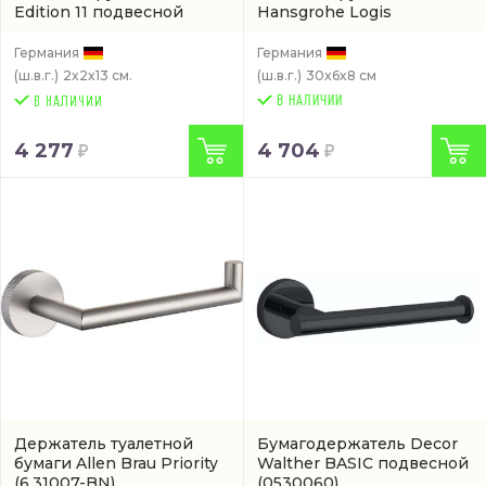
Edition 11 подвесной
Hansgrohe Logis
(11163010000)
подвесной
(41717000)
Германия
Германия
(ш.в.г.)
2x2x13 см.
(ш.в.г.)
30x6x8 см
В НАЛИЧИИ
4 277
4 704
Держатель туалетной
Бумагодержатель Decor
бумаги Allen Brau Priority
Walther BASIC подвесной
(6.31007-BN)
(0530060)