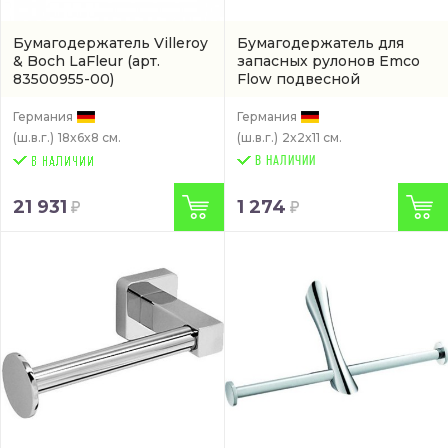
Бумагодержатель Villeroy
Бумагодержатель для
& Boch LaFleur
(арт.
запасных рулонов Emco
83500955-00)
Flow подвесной
(270500101)
Германия
Германия
(ш.в.г.)
18x6x8 см.
(ш.в.г.)
2x2x11 см.
В НАЛИЧИИ
21 931
1 274