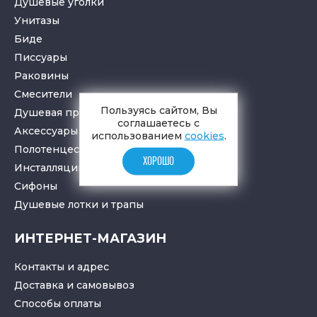
Душевые уголки
Унитазы
Биде
Писсуары
Раковины
Смесители
Пользуясь сайтом, Вы
Душевая программа
соглашаетесь с
Аксессуары в ванную
использованием
cookies
.
Полотенцесушители
ХОРОШО
Инсталляции для санузлов
Cифоны
Душевые лотки
и
трапы
ИНТЕРНЕТ-МАГАЗИН
Контакты и адрес
Доставка и самовывоз
Способы оплаты