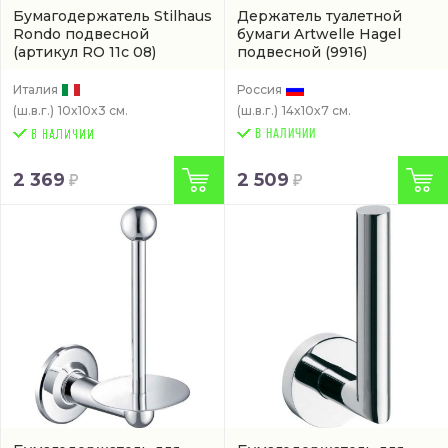
Бумагодержатель Stilhaus
Держатель туалетной
Rondo подвесной
бумаги Artwelle Hagel
(артикул RO 11c 08)
подвесной
(9916)
Италия
Россия
(ш.в.г.)
10x10x3 см.
(ш.в.г.)
14x10x7 см.
В НАЛИЧИИ
2 369
2 509