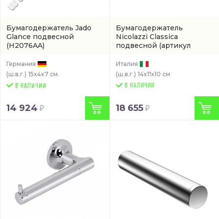
Бумагодержатель Jado
Бумагодержатель
Glance подвесной
Nicolazzi Classica
(H2076AA)
подвесной
(артикул
1492CR)
Германия
Италия
(ш.в.г.)
15x4x7 см.
(ш.в.г.)
14x11x10 см
В НАЛИЧИИ
14 924
18 655