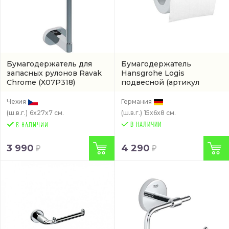
Бумагодержатель для
Бумагодержатель
запасных рулонов Ravak
Hansgrohe Logis
Chrome
(X07P318)
подвесной
(артикул
41726000)
Чехия
Германия
(ш.в.г.)
6x27x7 см.
(ш.в.г.)
15x6x8 см.
В НАЛИЧИИ
3 990
4 290