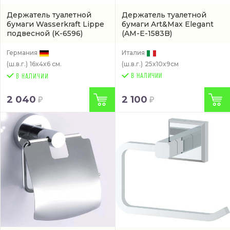
Держатель туалетной
Держатель туалетной
бумаги Wasserkraft Lippe
бумаги Art&Max Elegant
подвесной
(K-6596)
(AM-E-1583B)
Германия
Италия
(ш.в.г.)
16x4x6 см.
(ш.в.г.)
25x10x9см
В НАЛИЧИИ
2 040
2 100