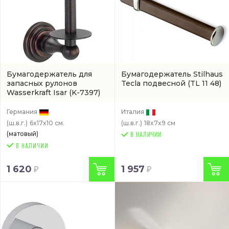
Бумагодержатель для
Бумагодержатель Stilhaus
запасных рулонов
Tecla подвесной
(TL 11 48)
Wasserkraft Isar
(K-7397)
Германия
Италия
(ш.в.г.)
6x17x10 см.
(ш.в.г.)
18x7x9 см
(матовый)
В НАЛИЧИИ
1 620
1 957