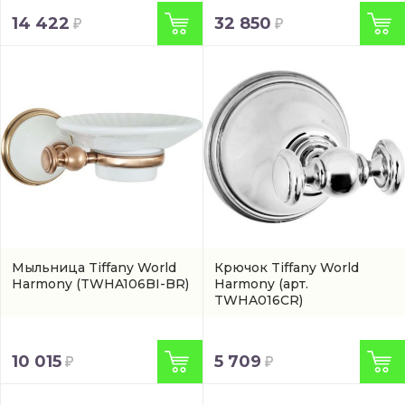
14 422
32 850
Мыльница Tiffany World
Крючок Tiffany World
Harmony
(TWHA106BI-BR)
Harmony
(арт.
TWHA016CR)
10 015
5 709