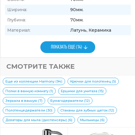
Ширина:
90мм.
Глубина:
70мм.
Материал:
Латунь, Керамика
ПОКАЗАТЬ ЕЩЕ (14)
СМОТРИТЕ ТАКЖЕ
Еще из коллекции Harmony (94)
Крючки для полотенец (5)
Полки в ванную комнату (1)
Ершики для унитаза (15)
Зеркала в ванную (7)
Бумагодержатели (12)
Полотенцедержатели (30)
Стаканы для зубных щеток (12)
Дозаторы для мыла (диспенсеры) (6)
Мыльницы (6)