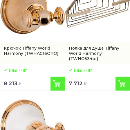
Крючок Tiffany World
Полкa для душа Tiffany
Harmony
(TWHA016ORO)
World Harmony
(TWHO534br)
8 213
7 712