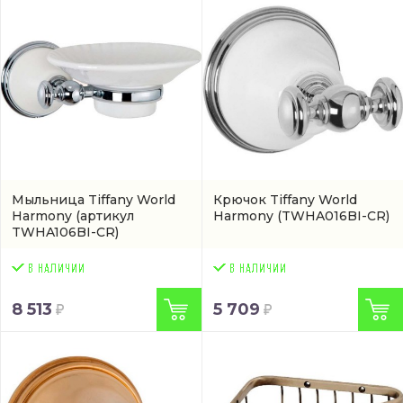
Мыльница Tiffany World
Крючок Tiffany World
Harmony
(артикул
Harmony
(TWHA016BI-CR)
TWHA106BI-CR)
8 513
5 709