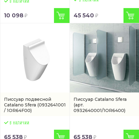
10 098
45 540
Писсуар подвесной
Писсуар Catalano Sfera
Catalano Sfera
(0932641001
(арт.
/ 1OR64F00)
0932640001/1OR6400)
65 538
65 538