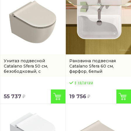
Унитаз подвесной
Раковина подвесная
Catalano Sfera 50 см,
Catalano Sfera 60 см,
безободковый, с
фарфор, белый
покрытием twinglaze+
глянец/bianco
(0511500029)
(0720601001 / 160BSF00)
55 737
19 756