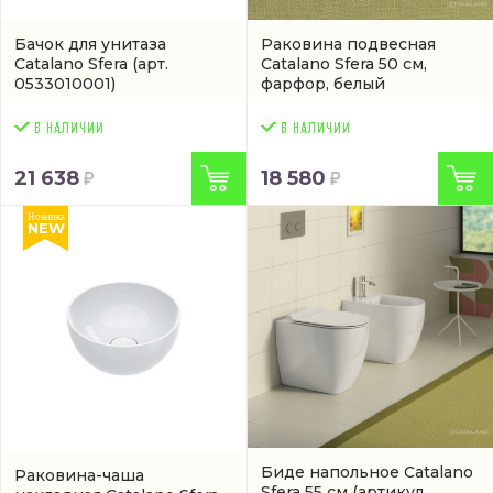
Бачок для унитаза
Раковина подвесная
Catalano Sfera
(арт.
Catalano Sfera 50 см,
0533010001)
фарфор, белый
глянец/bianco
(0720501001 / 150BSF00)
21 638
18 580
Новинка
NEW
Биде напольное Catalano
Раковина-чаша
Sfera 55 см
(артикул