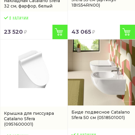
накладная Catalano Sfera
1BIS54RN00)
32 см, фарфор, белый
глянец/bianco
(05 2332
0001)
43 065
23 520
Биде подвесное Catalano
Крышка для писсуара
Sfera 50 см
(0518501001)
Catalano Sfera
(0951600001)