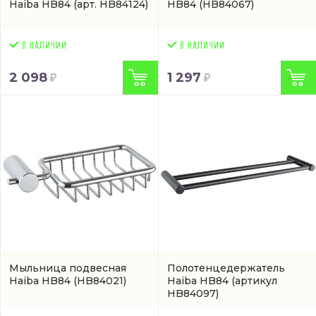
Haiba HB84
(арт. HB84124)
HB84
(HB84067)
2 098
1 297
Мыльница подвесная
Полотенцедержатель
Haiba HB84
(HB84021)
Haiba HB84
(артикул
HB84097)