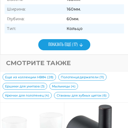
Ширина:
160мм.
Глубина:
60мм.
Тип:
Кольцо
ПОКАЗАТЬ ЕЩЕ (17)
СМОТРИТЕ ТАКЖЕ
Еще из коллекции HB84 (28)
Полотенцедержатели (11)
Ершики для унитаза (3)
Мыльницы (4)
Крючки для полотенец (4)
Стаканы для зубных щеток (6)