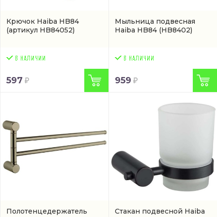
Крючок Haiba HB84
Мыльница подвесная
(артикул HB84052)
Haiba HB84
(HB8402)
597
959
Полотенцедержатель
Стакан подвесной Haiba