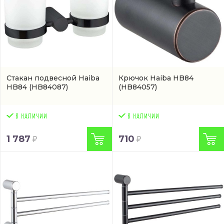
Стакан подвесной Haiba
Крючок Haiba HB84
HB84
(HB84087)
(HB84057)
1 787
710