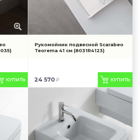
eo
Рукомойник подвесной Scarabeo
8035)
Teorema 41 см
(8031R4123)
24 570