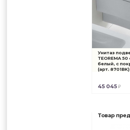
Унитаз подв
TEOREMA 50 
белый, с пок
(арт. 8701BK)
45 045
Товар пред