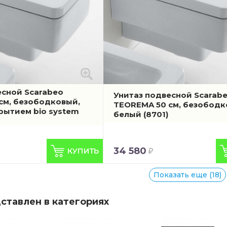
есной Scarabeo
Унитаз подвесной Scarab
см, безободковый,
TEOREMA 50 см, безободк
рытием bio system
белый
(8701)
34 580
Показать еще (18)
ставлен в категориях