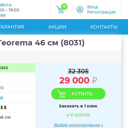
аботы
0
Вход
0 - 19:00
Регистрация
ква
ГАРАНТИЯ
АКЦИИ
КОНТАКТЫ
eorema 46 см (8031)
3302
32 305
29 000
eo
КУПИТЬ
ma
Заказать в 1 клик
В НАЛИЧИИ
46 см.
Выбор комплектации »