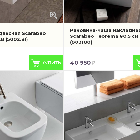
Раковина-чаша накладна
двесная Scarabeo
Scarabeo Teorema 80,5 см
см
(5002.BI)
(803180)
40 950