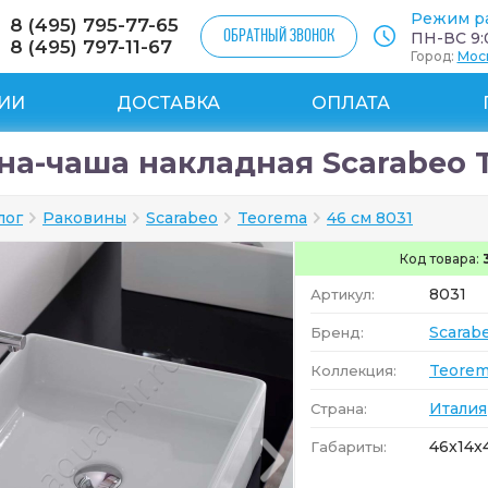
Режим р
8 (495) 795-77-65
ОБРАТНЫЙ ЗВОНОК
ПН-ВС 9:0
8 (495) 797-11-67
Город:
Мос
ИИ
ДОСТАВКА
ОПЛАТА
на-чаша накладная Scarabeo T
лог
Раковины
Scarabeo
Teorema
46 см 8031
Код товара:
8031
Артикул:
Scarab
Бренд:
Teore
Коллекция:
Италия
Страна:
46x14x
Габариты: