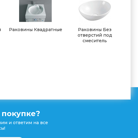
я
Раковины Квадратные
Раковины Без
отверстий под
смеситель
 покупке?
им и ответим на все
ы!