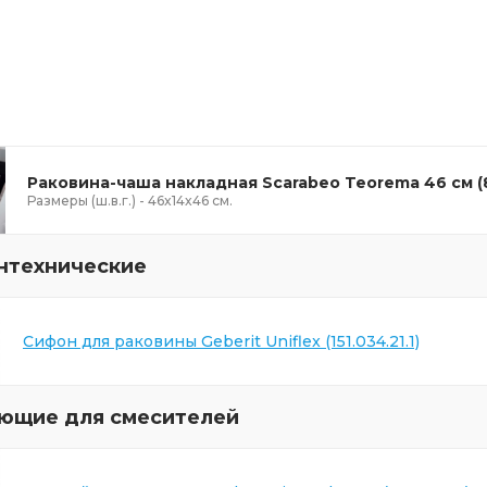
Раковина-чаша накладная Scarabeo Teorema 46 см (
Размеры (ш.в.г.) - 46x14x46 см.
нтехнические
Сифон для раковины Geberit Uniflex (151.034.21.1)
ющие для смесителей