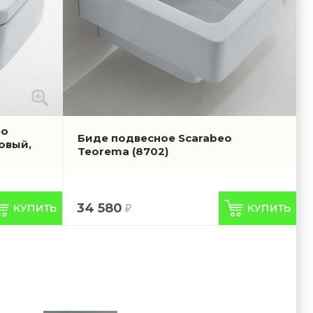
eo
Биде подвесное Scarabeo
овый,
Teorema
(8702)
34 580