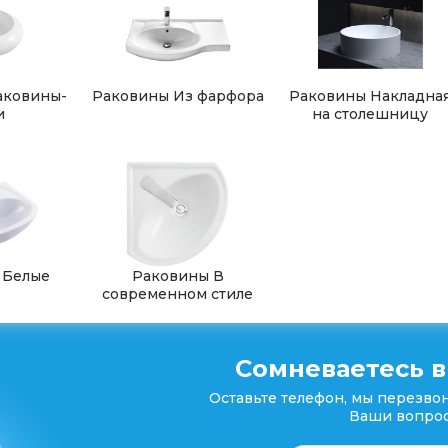
аковины-
Раковины Из фарфора
Раковины Накладна
и
на столешницу
 Белые
Раковины В
современном стиле
Сомневаетесь в
Оставьте телефон, мы перезвон
Ваши вопрос