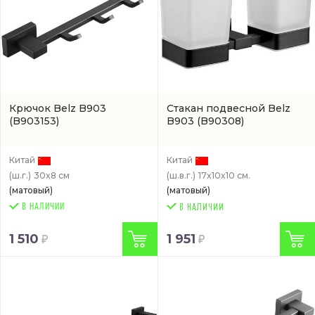
Крючок Belz B903
Стакан подвесной Belz
(B903153)
B903
(B90308)
Китай
Китай
(ш.г.)
30x8 см
(ш.в.г.)
17x10x10 см.
(матовый)
(матовый)
В НАЛИЧИИ
1 510
1 951