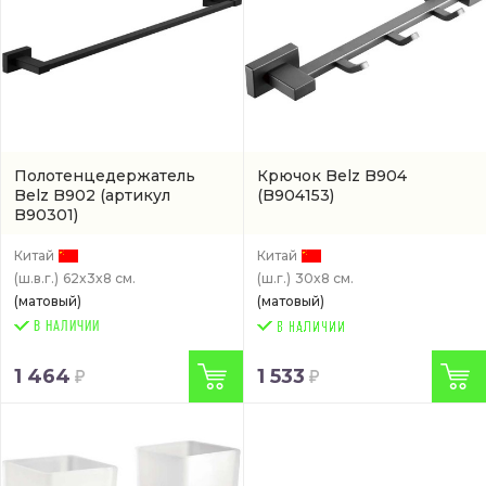
Полотенцедержатель
Крючок Belz B904
Belz B902
(артикул
(B904153)
B90301)
Китай
Китай
(ш.в.г.)
62x3x8 см.
(ш.г.)
30x8 см.
(матовый)
(матовый)
В НАЛИЧИИ
1 464
1 533