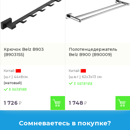
Крючок Belz B903
Полотенцедержатель
(B903155)
Belz B900
(B90009)
Китай
Китай
(ш.г.)
44x8см.
(ш.в.г.)
62x3x13 см.
(матовый)
В НАЛИЧИИ
1 726
1 748
Сомневаетесь в покупке?