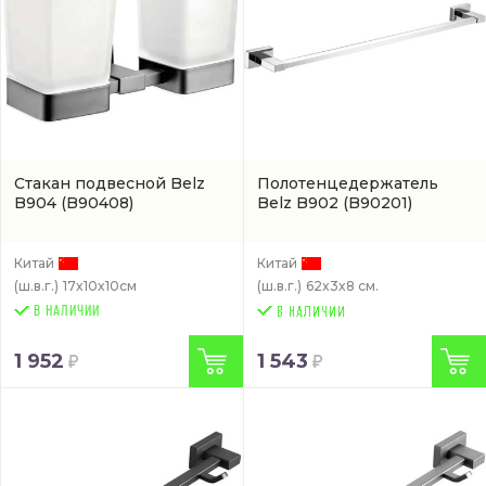
Стакан подвесной Belz
Полотенцедержатель
B904
(B90408)
Belz B902
(B90201)
Китай
Китай
(ш.в.г.)
17x10x10см
(ш.в.г.)
62x3x8 см.
В НАЛИЧИИ
1 952
1 543