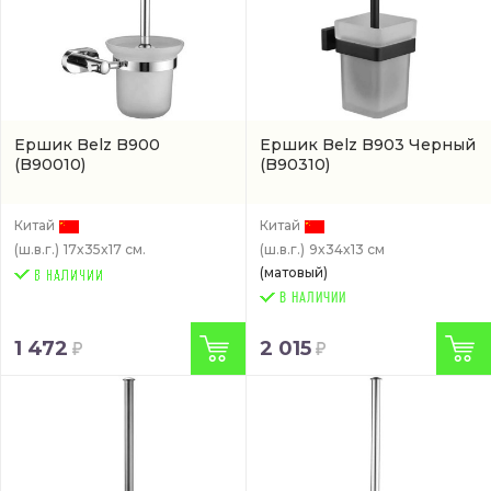
Ершик Belz B900
Ершик Belz B903 Черный
(B90010)
(B90310)
Китай
Китай
(ш.в.г.)
17x35x17 см.
(ш.в.г.)
9x34x13 см
(матовый)
В НАЛИЧИИ
1 472
2 015