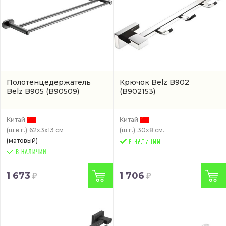
Полотенцедержатель
Крючок Belz B902
Belz B905
(B90509)
(B902153)
Китай
Китай
(ш.в.г.)
62x3x13 см
(ш.г.)
30x8 см.
(матовый)
В НАЛИЧИИ
1 673
1 706