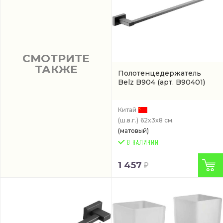
СМОТРИТЕ
ТАКЖЕ
Полотенцедержатель
Belz B904
(арт. B90401)
Китай
(ш.в.г.)
62x3x8 см.
(матовый)
1 457