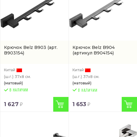
Крючок Belz B903
(арт.
Крючок Belz B904
B903154)
(артикул B904154)
Китай
Китай
(ш.г.)
37x8 см.
(ш.г.)
37x8 см.
(матовый)
(матовый)
В НАЛИЧИИ
1 627
1 653