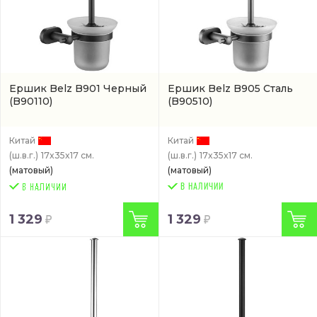
Ершик Belz B901 Черный
Ершик Belz B905 Сталь
(B90110)
(B90510)
Китай
Китай
(ш.в.г.)
17x35x17 см.
(ш.в.г.)
17x35x17 см.
(матовый)
(матовый)
В НАЛИЧИИ
1 329
1 329