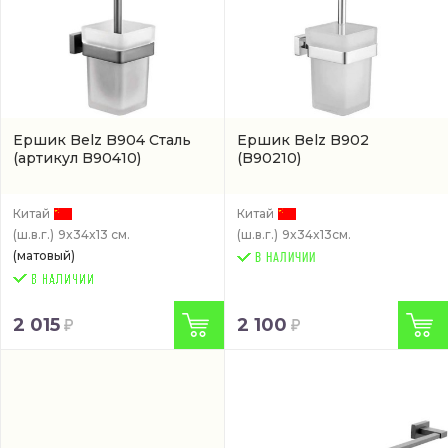
Ершик Belz B904 Сталь
Ершик Belz B902
(артикул B90410)
(B90210)
Китай
Китай
(ш.в.г.)
9x34x13 см.
(ш.в.г.)
9x34x13см.
(матовый)
В НАЛИЧИИ
2 015
2 100