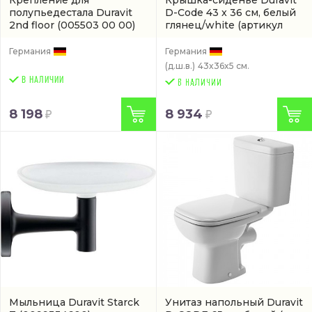
полупьедестала Duravit
D-Code 43 x 36 см, белый
2nd floor
(005503 00 00)
глянец/white
(артикул
0067310000)
Германия
Германия
(д.ш.в.)
43x36x5 см.
В НАЛИЧИИ
8 198
8 934
Мыльница Duravit Starck
Унитаз напольный Duravit