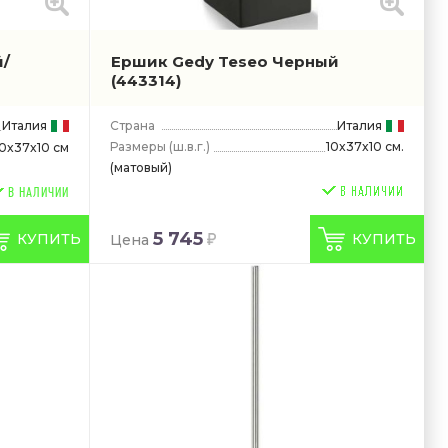
й/
Ершик Gedy Teseo Черный
(443314)
Италия
Страна
Италия
Размеры
(ш.в.г.)
10x37x10 см.
10x37x10 см
(матовый)
В НАЛИЧИИ
5 745
КУПИТЬ
КУПИТЬ
Цена