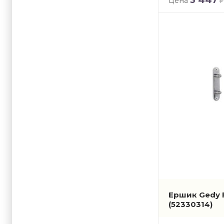
Цена
Pirenei
Project
Rainbow
Romance
Samoa
Sofia
Spluga
Stelvio
Teseo
Ершик Gedy 
(52330314)