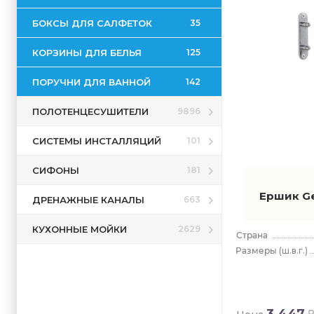
Giunone
Glamour
БОКСЫ ДЛЯ САЛФЕТОК
35
Ilary
КОРЗИНЫ ДЛЯ БЕЛЬЯ
125
Irina
Kansas
ПОРУЧНИ ДЛЯ ВАННОЙ
142
Karma
ПОЛОТЕНЦЕСУШИТЕЛИ
9896
Kent
Lanzarote
СИСТЕМЫ ИНСТАЛЛЯЦИЙ
101
Libra
СИФОНЫ
181
Lounge
Ершик Ge
Maui
ДРЕНАЖНЫЕ КАНАЛЫ
663
Naomi
КУХОННЫЕ МОЙКИ
2629
Nemesia
(ш.в.г.)
New Miza
Nicole
Outline
3 447