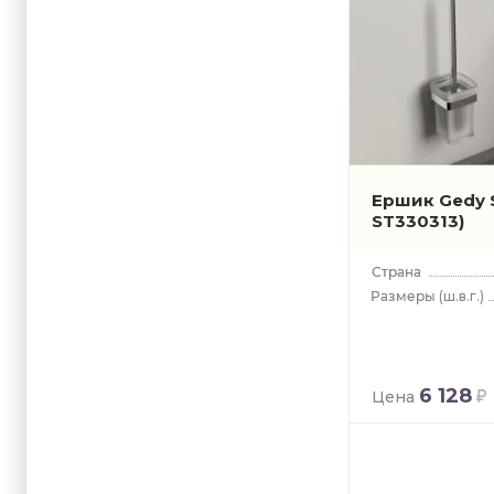
Ершик Gedy S
ST330313)
(ш.в.г.)
6 128
Цена