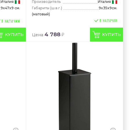
Италия
Производитель
Италия
Габариты
(ш.в.г.)
9x35x9см.
9x47x9 см.
(матовый)
В НАЛИЧИИ
4 788
КУПИТЬ
КУПИТЬ
Цена