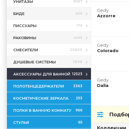
УНИТАЗЫ
3067
Gedy
БИДЕ
405
Azzorre
ПИССУАРЫ
179
РАКОВИНЫ
4445
Gedy
СМЕСИТЕЛИ
20820
Colorado
ДУШЕВЫЕ СИСТЕМЫ
3898
АКСЕССУАРЫ ДЛЯ ВАННОЙ
12523
Gedy
Dalia
ПОЛОТЕНЦЕДЕРЖАТЕЛИ
3363
КОСМЕТИЧЕСКИЕ ЗЕРКАЛА
253
ПОЛКИ В ВАННУЮ КОМНАТУ
966
Подбор
СТУЛЬЯ
65
Коллекции