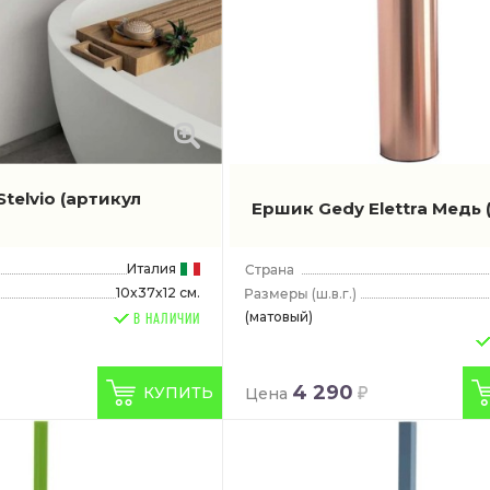
telvio
(артикул
Ершик Gedy Elettra Медь
Италия
10x37x12 см.
(ш.в.г.)
(матовый)
В НАЛИЧИИ
4 290
КУПИТЬ
Цена