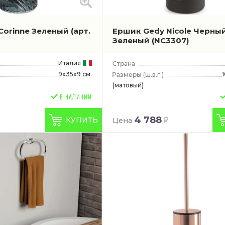
Corinne Зеленый
(арт.
Ершик Gedy Nicole Черны
Зеленый
(NC3307)
Италия
9x35x9 см.
(ш.в.г.)
(матовый)
4 788
КУПИТЬ
Цена