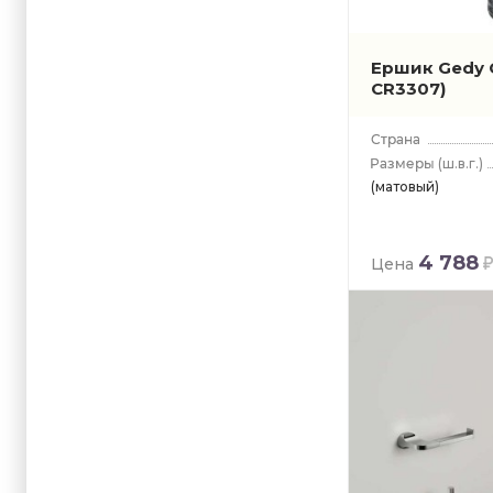
Ершик Gedy 
CR3307)
(ш.в.г.)
(матовый)
4 788
Цена