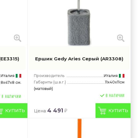
(EE3315)
Ершик Gedy Aries Серый
(AR3308)
Италия
Производитель
Италия
Габариты
(ш.в.г.)
11x40x11см
8x47x8 см.
(матовый)
В НАЛИЧИИ
4 491
КУПИТЬ
КУПИТЬ
Цена