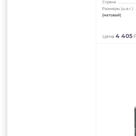
(ш.в.г.)
(матовый)
4 405
Цена