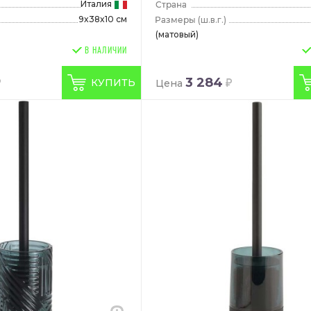
Италия
9x38x10 см
(ш.в.г.)
(матовый)
В НАЛИЧИИ
3 284
КУПИТЬ
Цена