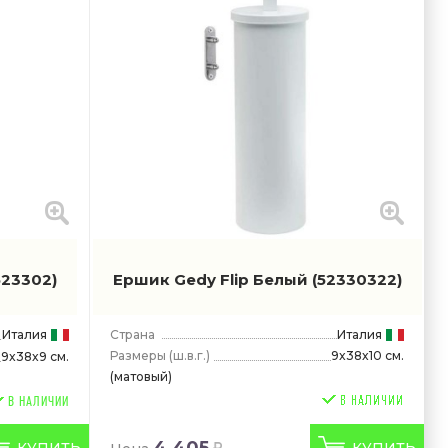
523302)
Ершик Gedy Flip Белый
(52330322)
Италия
Страна
Италия
Размеры
(ш.в.г.)
9x38x10 см.
9x38x9 см.
(матовый)
В НАЛИЧИИ
4 405
КУПИТЬ
КУПИТЬ