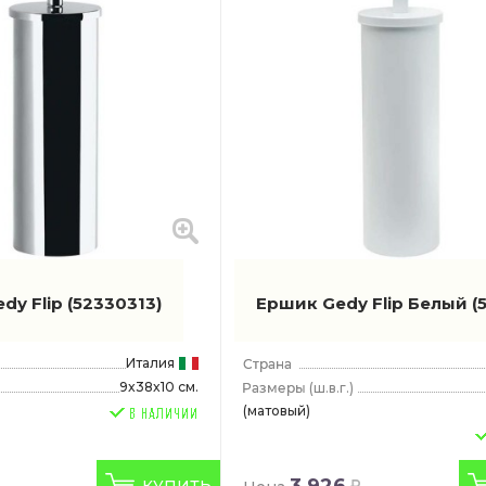
dy Flip
(52330313)
Ершик Gedy Flip Белый
(
Италия
9x38x10 см.
(ш.в.г.)
r
(матовый)
3 926
КУПИТЬ