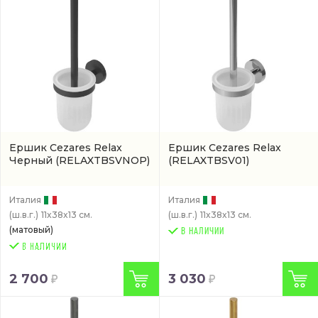
Ершик Cezares Relax
Ершик Cezares Relax
Черный
(RELAXTBSVNOP)
(RELAXTBSV01)
Италия
Италия
(ш.в.г.)
11x38x13 см.
(ш.в.г.)
11x38x13 см.
(матовый)
В НАЛИЧИИ
2 700
3 030