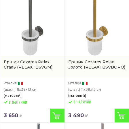
Ершик Cezares Relax
Ершик Cezares Relax
Сталь
(RELAXTBSVGM)
Золото
(RELAXTBSVBORO)
Италия
Италия
(ш.в.г.)
11x38x13 см.
(ш.в.г.)
11x38x13 см
(матовый)
(матовый)
В НАЛИЧИИ
3 650
3 490