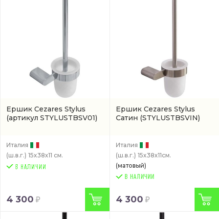
Ершик Cezares Stylus
Ершик Cezares Stylus
(артикул STYLUSTBSV01)
Сатин
(STYLUSTBSVIN)
Италия
Италия
(ш.в.г.)
15x38x11 см.
(ш.в.г.)
15x38x11см.
(матовый)
В НАЛИЧИИ
4 300
4 300