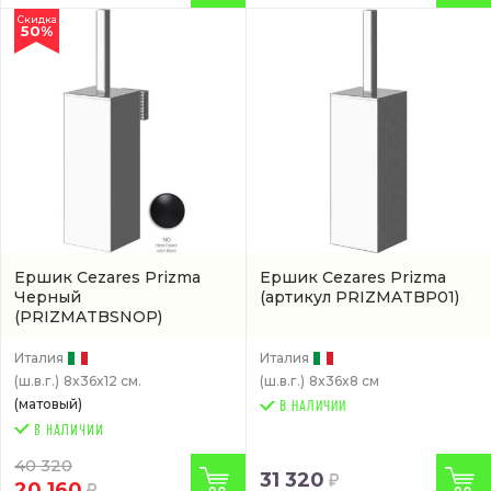
Скидка
50%
Ершик Cezares Prizma
Ершик Cezares Prizma
Черный
(артикул PRIZMATBP01)
(PRIZMATBSNOP)
Италия
Италия
(ш.в.г.)
8x36x12 см.
(ш.в.г.)
8x36x8 см
(матовый)
В НАЛИЧИИ
40 320
31 320
20 160