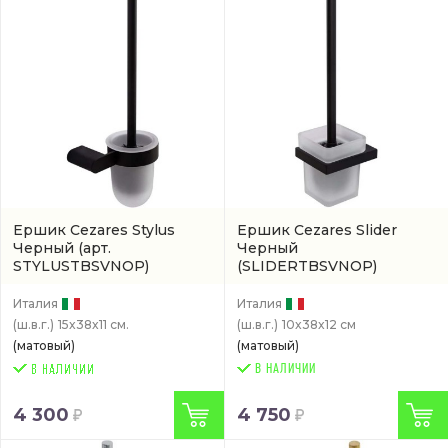
Ершик Cezares Stylus
Ершик Cezares Slider
Черный
(арт.
Черный
STYLUSTBSVNOP)
(SLIDERTBSVNOP)
Италия
Италия
(ш.в.г.)
15x38x11 см.
(ш.в.г.)
10x38x12 см
(матовый)
(матовый)
В НАЛИЧИИ
4 300
4 750