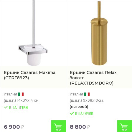
Ершик Cezares Maxima
Ершик Cezares Relax
(CZRF8923)
Золото
(RELAXTBSMBORO)
Италия
Италия
(ш.в.г.)
14x37x14 см.
(ш.в.г.)
9x38x10см.
(матовый)
В НАЛИЧИИ
6 900
8 800