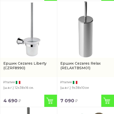
Ершик Cezares Liberty
Ершик Cezares Relax
(CZRF8990)
(RELAXTBSM01)
Италия
Италия
(ш.в.г.)
12x38x16 см.
(ш.в.г.)
9x38x10см
4 690
7 090