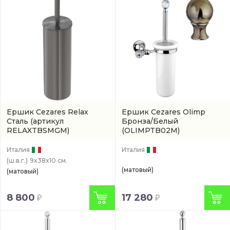
Ершик Cezares Relax
Ершик Cezares Olimp
Сталь
(артикул
Бронза/Белый
RELAXTBSMGM)
(OLIMPTB02M)
Италия
Италия
(ш.в.г.)
9x38x10 см.
(матовый)
(матовый)
8 800
17 280