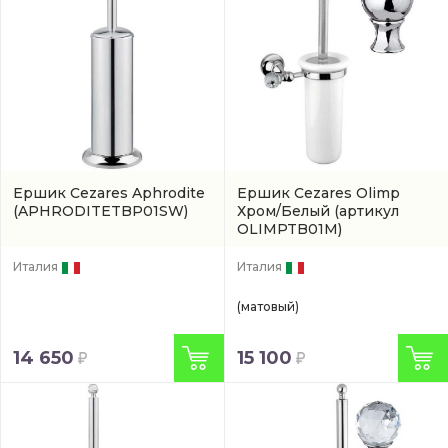
Ершик Cezares Aphrodite
Ершик Cezares Olimp
(APHRODITETBP01SW)
Хром/Белый
(артикул
OLIMPTB01M)
Италия
Италия
(матовый)
14 650
15 100