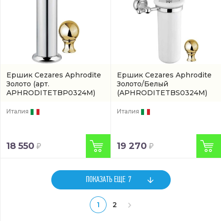
Ершик Cezares Aphrodite
Ершик Cezares Aphrodite
Золото
(арт.
Золото/Белый
APHRODITETBP0324M)
(APHRODITETBS0324M)
Италия
Италия
18 550
19 270
ПОКАЗАТЬ ЕЩЕ
7
1
2