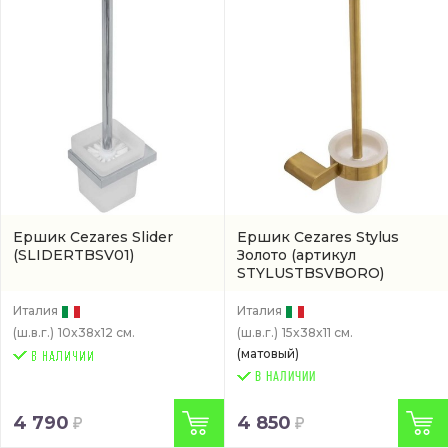
Ершик Cezares Slider
Ершик Cezares Stylus
(SLIDERTBSV01)
Золото
(артикул
STYLUSTBSVBORO)
Италия
Италия
(ш.в.г.)
10x38x12 см.
(ш.в.г.)
15x38x11 см.
(матовый)
В НАЛИЧИИ
4 790
4 850