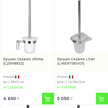
Ершик Cezares Ultima
Ершик Cezares Liner
(CZRF8932)
(LINERTBSV01)
Италия
Италия
(в.г.)
38x12 см.
(ш.в.г.)
12x38x12см
В НАЛИЧИИ
4 650
5 050