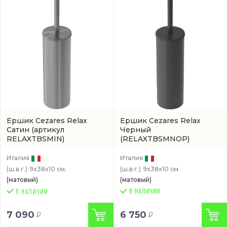
Ершик Cezares Relax
Ершик Cezares Relax
Сатин
(артикул
Черный
RELAXTBSMIN)
(RELAXTBSMNOP)
Италия
Италия
(ш.в.г.)
9x38x10 см.
(ш.в.г.)
9x38x10 см
(матовый)
(матовый)
В НАЛИЧИИ
7 090
6 750