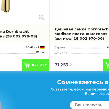
Душевая лейка Dornbrach
ка Dornbracht
Madison платина матовая
унь
(28 002 978-09)
(артикул 28 002 970-06)
Германия
Г
10 см.
Ширина
71 253
КУПИТЬ
Сомневаетесь в
Оставьте телефон, мы перезвон
Ваши вопрос