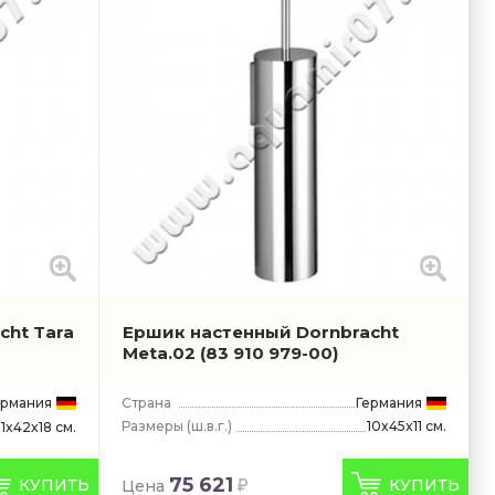
cht Tara
Ершик настенный Dornbracht
Meta.02
(83 910 979-00)
ермания
Страна
Германия
Размеры
(ш.в.г.)
10x45x11 см.
11x42x18 см.
75 621
КУПИТЬ
КУПИТЬ
Цена