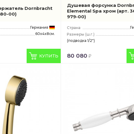
Душевая форсунка Dornbr
ржатель Dornbracht
Elemental Spa хром
(арт. 3
80-00)
979-00)
Германия
Г
60x4x8см.
(ш.г.)
(подводка 1/2")
80 080
КУПИТЬ