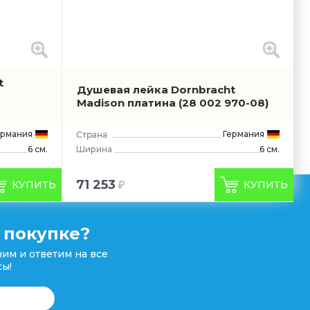
t
Душевая лейка Dornbracht
Madison платина
(28 002 970-08)
ермания
Германия
6 см.
Ширина
6 см.
71 253
КУПИТЬ
КУПИТЬ
 покупке?
им и ответим на все
ы!