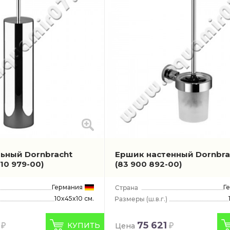
ьный Dornbracht
Ершик настенный Dornbra
910 979-00)
(83 900 892-00)
Германия
Г
10x45x10 см.
(ш.в.г.)
75 621
КУПИТЬ
Цена