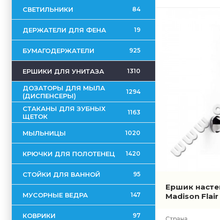
СВЕТИЛЬНИКИ
84
ДЕРЖАТЕЛИ ДЛЯ ФЕНА
19
БУМАГОДЕРЖАТЕЛИ
925
ЕРШИКИ ДЛЯ УНИТАЗА
1310
ДОЗАТОРЫ ДЛЯ МЫЛА
1294
(ДИСПЕНСЕРЫ)
СТАКАНЫ ДЛЯ ЗУБНЫХ
1163
ЩЕТОК
МЫЛЬНИЦЫ
1020
КРЮЧКИ ДЛЯ ПОЛОТЕНЕЦ
1420
СТОЙКИ ДЛЯ ВАННОЙ
95
Ершик насте
МУСОРНЫЕ ВЕДРА
147
Madison Flai
КОВРИКИ
97