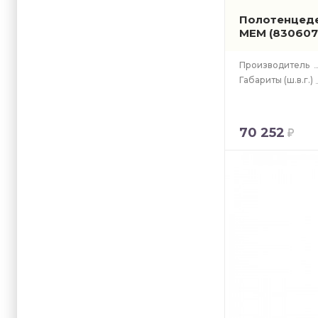
Полотенцеде
MEM
(830607
Производитель
Габариты
(ш.в.г.)
70 252