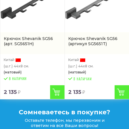
Крючок Shevanik SG56
Крючок Shevanik SG56
(арт. SG5651H)
(артикул SG5651T)
Китай
Китай
(ш.г.)
44x8 см.
(ш.г.)
44x8 см.
(матовый)
(матовый)
В НАЛИЧИИ
2 135
2 135
Сомневаетесь в покупке?
Оставьте телефон, мы перезвоним и
ответим на все Ваши вопросы!