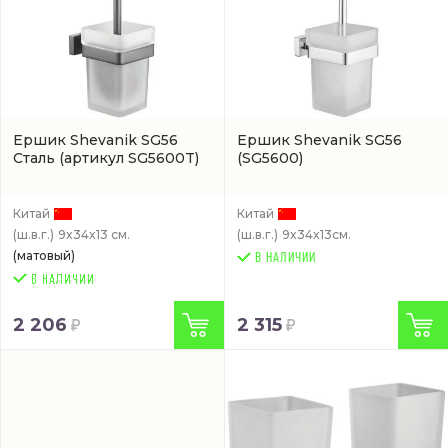
Ершик Shevanik SG56
Ершик Shevanik SG56
Сталь
(артикул SG5600T)
(SG5600)
Китай
Китай
(ш.в.г.)
9x34x13 см.
(ш.в.г.)
9x34x13см.
(матовый)
В НАЛИЧИИ
2 206
2 315