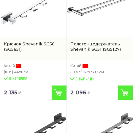
Крючок Shevanik SG56
Полотенцедержатель
(SG5651)
Shevanik SG51
(SG5127)
Китай
Китай
(ш.г.)
44x8см
(ш.в.г.)
62x3x13 см.
В НАЛИЧИИ
2 135
2 096