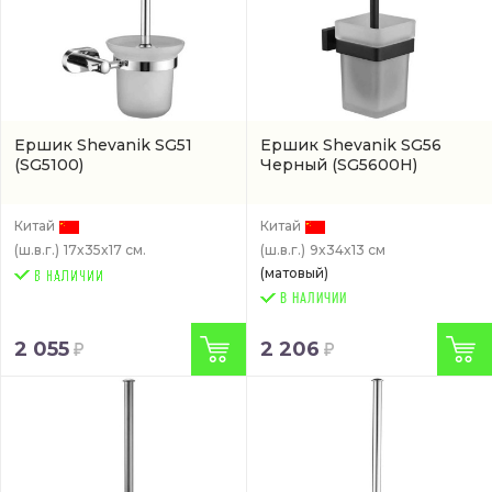
Ершик Shevanik SG51
Ершик Shevanik SG56
(SG5100)
Черный
(SG5600H)
Китай
Китай
(ш.в.г.)
17x35x17 см.
(ш.в.г.)
9x34x13 см
(матовый)
В НАЛИЧИИ
2 055
2 206