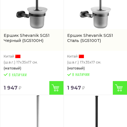
Ершик Shevanik SG51
Ершик Shevanik SG51
Черный
(SG5100H)
Сталь
(SG5100T)
Китай
Китай
(ш.в.г.)
17x35x17 см.
(ш.в.г.)
17x35x17 см.
(матовый)
(матовый)
В НАЛИЧИИ
1 947
1 947