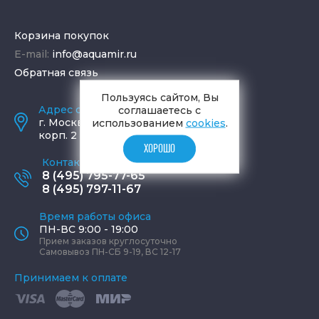
Корзина покупок
E-mail:
info@aquamir.ru
Обратная связь
Пользуясь сайтом, Вы
Адрес салона и склада
соглашаетесь с
г.
Москва
,
ул. Шаболовка, д. 23,
использованием
cookies
.
корп. 2
ХОРОШО
Контактные телефоны
8 (495) 795-77-65
8 (495) 797-11-67
Время работы офиса
ПН-ВС 9:00 - 19:00
Прием заказов круглосуточно
Самовывоз ПН-СБ 9-19, ВС 12-17
Принимаем к оплате