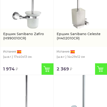
Ершик Sanibano Zafiro
Ершик Sanibano Celeste
(H990010CR)
(H402010CR)
Испания
Испания
(ш.в.г.)
17x40x13 см.
(ш.в.г.)
14x29x12 см
1 974
2 369