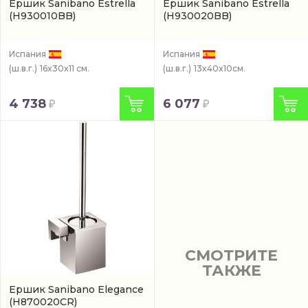
Ершик Sanibano Estrella
Ершик Sanibano Estrella
(H930010BB)
(H930020BB)
Испания
Испания
(ш.в.г.)
16x30x11 см.
(ш.в.г.)
13x40x10см.
4 738
6 077
СМОТРИТЕ
ТАКЖЕ
Ершик Sanibano Elegance
(H870020CR)