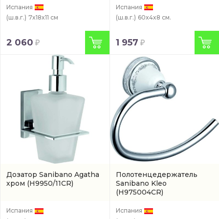
Испания
Испания
(ш.в.г.)
7x18x11 см
(ш.в.г.)
60x4x8 см.
2 060
1 957
Дозатор Sanibano Agatha
Полотенцедержатель
хром
(H9950/11CR)
Sanibano Kleo
(H975004CR)
Испания
Испания