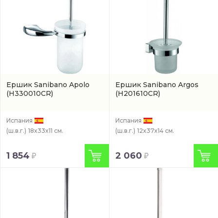
Ершик Sanibano Apolo
Ершик Sanibano Argos
(H330010CR)
(H201610CR)
Испания
Испания
(ш.в.г.)
18x33x11 см.
(ш.в.г.)
12x37x14 см.
1 854
2 060