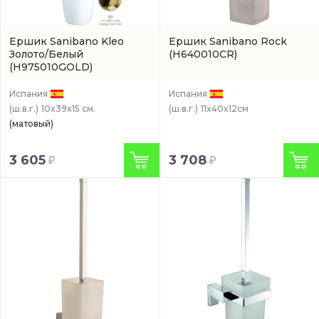
Ершик Sanibano Kleo
Ершик Sanibano Rock
Золото/Белый
(H640010CR)
(H975010GOLD)
Испания
Испания
(ш.в.г.)
10x39x15 см.
(ш.в.г.)
11x40x12см
(матовый)
3 605
3 708