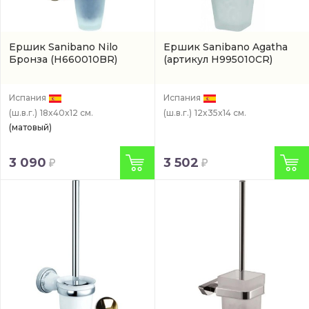
Ершик Sanibano Nilo
Ершик Sanibano Agatha
Бронза
(H660010BR)
(артикул H995010CR)
Испания
Испания
(ш.в.г.)
18x40x12 см.
(ш.в.г.)
12x35x14 см.
(матовый)
3 090
3 502