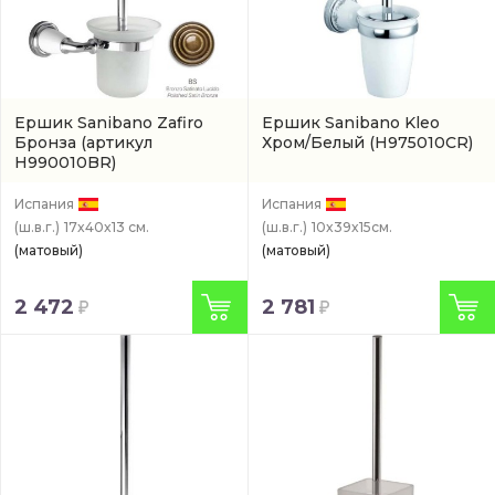
Ершик Sanibano Zafiro
Ершик Sanibano Kleo
Бронза
(артикул
Хром/Белый
(H975010CR)
H990010BR)
Испания
Испания
(ш.в.г.)
17x40x13 см.
(ш.в.г.)
10x39x15см.
(матовый)
(матовый)
2 472
2 781