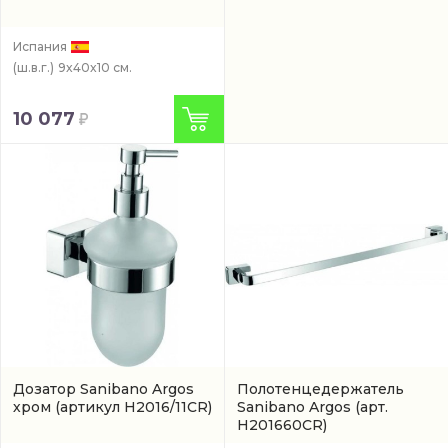
Испания
(ш.в.г.)
9x40x10 см.
10 077
Дозатор Sanibano Argos
Полотенцедержатель
хром
(артикул H2016/11CR)
Sanibano Argos
(арт.
H201660CR)