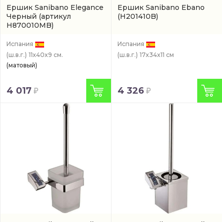
Ершик Sanibano Elegance
Ершик Sanibano Ebano
Черный
(артикул
(H201410B)
H870010MB)
Испания
Испания
(ш.в.г.)
11x40x9 см.
(ш.в.г.)
17x34x11 см
(матовый)
4 017
4 326