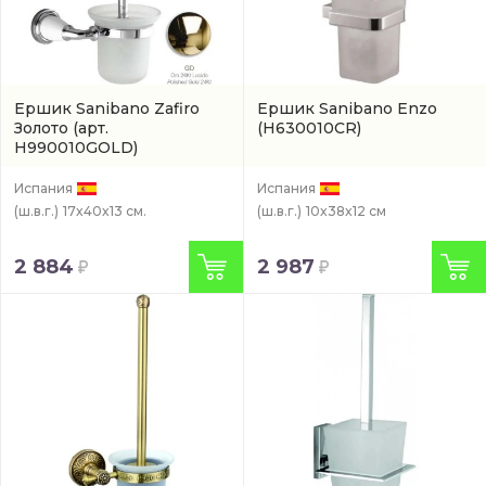
Ершик Sanibano Zafiro
Ершик Sanibano Enzo
Золото
(арт.
(H630010CR)
H990010GOLD)
Испания
Испания
(ш.в.г.)
17x40x13 см.
(ш.в.г.)
10x38x12 см
2 884
2 987