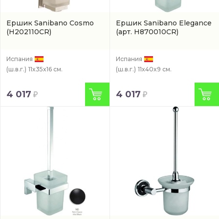
Ершик Sanibano Cosmo
Ершик Sanibano Elegance
(H202110CR)
(арт. H870010CR)
Испания
Испания
(ш.в.г.)
11x35x16 см.
(ш.в.г.)
11x40x9 см.
4 017
4 017