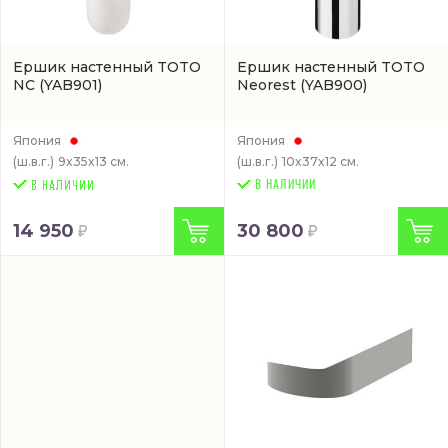
Ершик настенный TOTO
Ершик настенный TOTO
NC
(YAB901)
Neorest
(YAB900)
Япония
Япония
(ш.в.г.)
9x35x13 см.
(ш.в.г.)
10x37x12 см.
В НАЛИЧИИ
14 950
30 800