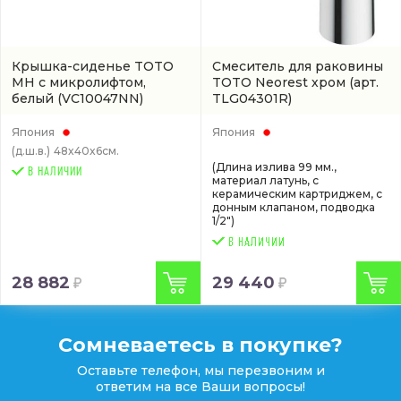
Крышка-сиденье TOTO
Смеситель для раковины
MH с микролифтом,
TOTO Neorest хром
(арт.
белый
(VC10047NN)
TLG04301R)
Япония
Япония
(д.ш.в.)
48x40x6см.
(Длина излива 99 мм.,
В НАЛИЧИИ
материал латунь, с
керамическим картриджем, с
донным клапаном, подводка
1/2")
28 882
29 440
Сомневаетесь в покупке?
Оставьте телефон, мы перезвоним и
ответим на все Ваши вопросы!