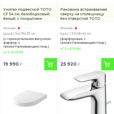
Унитаз подвесной TOTO
Раковина встраиваемая
CF 54 см, безободковый,
сверху на столешницу
белый, с покрытием
без отверстий TOTO
cefiontect
(CW132Y#NW1)
Public 53 см
(артикул
LW763Y)
Япония
Япония
(д.ш.в.)
54x36x35 см
(ш.в.г.)
53x18x45 см.
(с горизонтальным выпуском,
(фарфоровая, с
фарфор, с
грязеотталкивающим покр.)
грязеотталкивающим покр.)
В НАЛИЧИИ
19 990
25 920