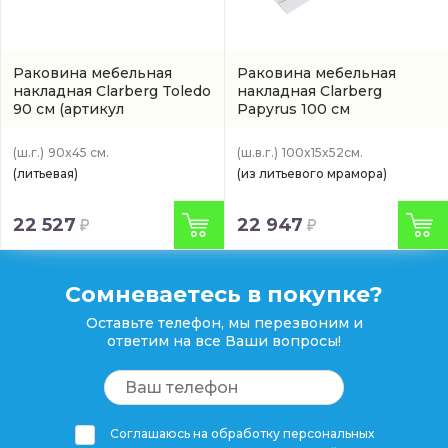
Раковина мебельная
Раковина мебельная
накладная Clarberg Toledo
накладная Clarberg
90 см
(артикул
Papyrus 100 см
TOL0904D)
(PAP1004WG)
(ш.г.)
90x45 см.
(ш.в.г.)
100x15x52см.
(литьевая)
(из литьевого мрамора)
22 527
22 947
Сомневаетесь в покупке?
Оставьте телефон, мы перезвоним и
ответим на все Ваши вопросы!
Соглашаюсь на обработку персональных