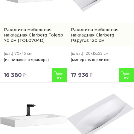
Раковина мебельная
Раковина мебельная
накладная Clarberg Toledo
накладная Clarberg
70 см
(TOL0704D)
Papyrus 120 см
(PAP1204WG)
(ш.г.)
70x45 см.
(ш.в.г.)
120x15x52 см
(из литьевого мрамора)
(минеральное литье)
16 380
17 936