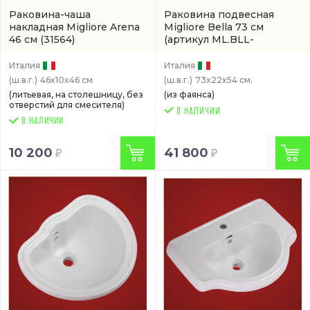
Раковина-чаша
Раковина подвесная
накладная Migliore Arena
Migliore Bella 73 см
46 см
(31564)
(артикул ML.BLL-
25.073.BI)
Италия
Италия
(ш.в.г.)
46x10x46 см
(ш.в.г.)
73x22x54 см.
(литьевая, на столешницу, без
(из фаянса)
отверстий для смесителя)
В НАЛИЧИИ
10 200
41 800