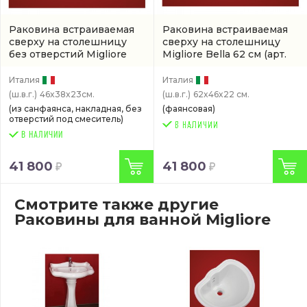
Раковина встраиваемая
Раковина встраиваемая
сверху на столешницу
сверху на столешницу
без отверстий Migliore
Migliore Bella 62 см
(арт.
Bella 46 см
(ML.BLL-
ML.BLL-25.062.BI)
25.046.BI)
Италия
Италия
(ш.в.г.)
46x38x23см.
(ш.в.г.)
62x46x22 см.
(из санфаянса, накладная, без
(фаянсовая)
отверстий под смеситель)
В НАЛИЧИИ
41 800
41 800
Смотрите также другие
Раковины для ванной Migliore