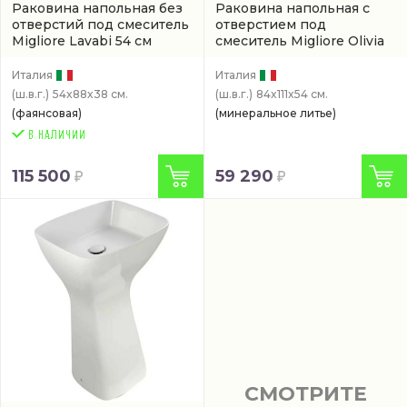
Раковина напольная без
Раковина напольная с
отверстий под смеситель
отверстием под
Migliore Lavabi 54 см
смеситель Migliore Olivia
(32082)
84 см
(24638)
Италия
Италия
(ш.в.г.)
54x88x38 см.
(ш.в.г.)
84x111x54 см.
(фаянсовая)
(минеральное литье)
115 500
59 290
СМОТРИТЕ