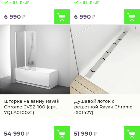
6 990
6 990
Шторка на ванну Ravak
Душевой лоток с
Chrome CVS2-100
(арт.
решеткой Ravak Chrome
7QLA0100Z1)
(X01427)
54 990
51 990