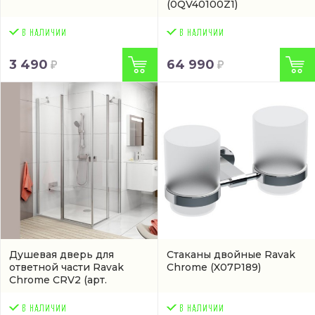
(0QV40100Z1)
3 490
64 990
Душевая дверь для
Стаканы двойные Ravak
ответной части Ravak
Chrome
(X07P189)
Chrome CRV2
(арт.
1QV40100Z1)