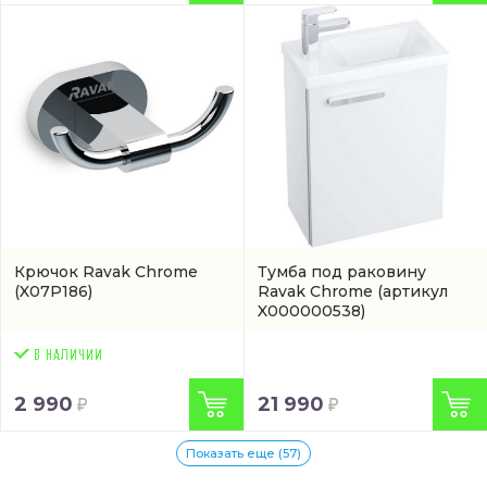
Крючок Ravak Chrome
Тумба под раковину
(X07P186)
Ravak Chrome
(артикул
X000000538)
2 990
21 990
Показать еще (57)