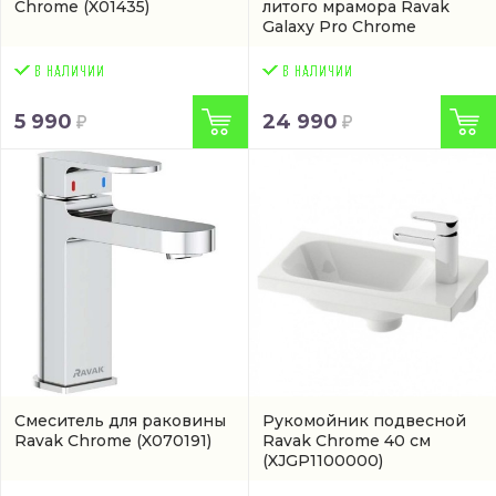
Chrome
(X01435)
литого мрамора Ravak
Galaxy Pro Chrome
(XA047701010)
5 990
24 990
Смеситель для раковины
Рукомойник подвесной
Ravak Chrome
(X070191)
Ravak Chrome 40 см
(XJGP1100000)