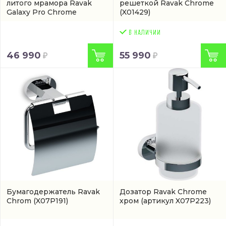
литого мрамора Ravak
решеткой Ravak Chrome
Galaxy Pro Chrome
(X01429)
(XA04G701010)
46 990
55 990
Бумагодержатель Ravak
Дозатор Ravak Chrome
Chrom
(X07P191)
хром
(артикул X07P223)