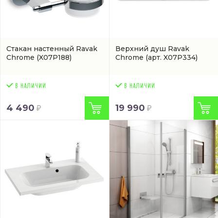
Стакан настенный Ravak
Верхний душ Ravak
Chrome
(X07P188)
Chrome
(арт. X07P334)
4 490
19 990