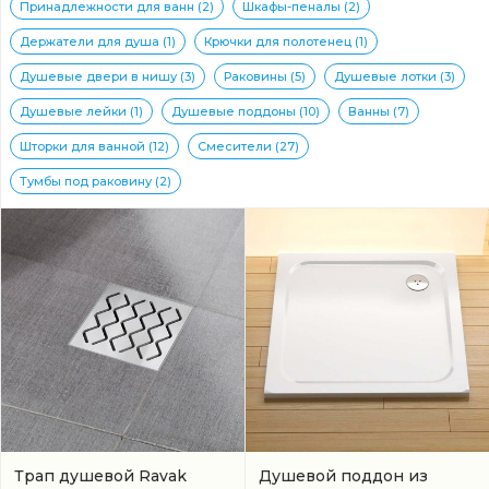
Принадлежности для ванн (2)
Шкафы-пеналы (2)
Держатели для душа (1)
Крючки для полотенец (1)
Душевые двери в нишу (3)
Раковины (5)
Душевые лотки (3)
Душевые лейки (1)
Душевые поддоны (10)
Ванны (7)
Шторки для ванной (12)
Смесители (27)
Тумбы под раковину (2)
Трап душевой Ravak
Душевой поддон из