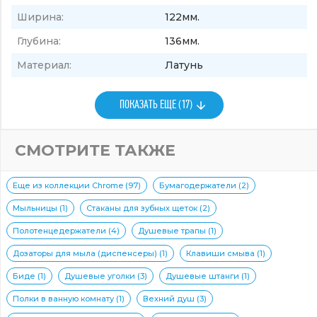
Ширина:
122мм.
Глубина:
136мм.
Материал:
Латунь
ПОКАЗАТЬ ЕЩЕ (17)
СМОТРИТЕ ТАКЖЕ
Еще из коллекции Chrome (97)
Бумагодержатели (2)
Мыльницы (1)
Стаканы для зубных щеток (2)
Полотенцедержатели (4)
Душевые трапы (1)
Дозаторы для мыла (диспенсеры) (1)
Клавиши смыва (1)
Биде (1)
Душевые уголки (3)
Душевые штанги (1)
Полки в ванную комнату (1)
Вехний душ (3)