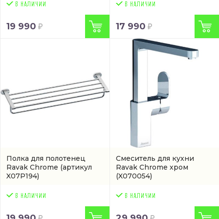
19 990
17 990
Полка для полотенец
Смеситель для кухни
Ravak Chrome
(артикул
Ravak Chrome хром
X07P194)
(X070054)
19 990
29 990