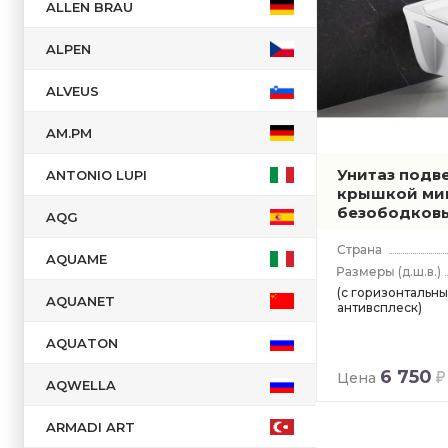
ALLEN BRAU
Латвия
Польша
ALPEN
Португалия
ALVEUS
Россия
Сербия
AM.PM
Словения
Унитаз подве
ANTONIO LUPI
крышкой мик
США
безободков
AQG
Турция
Финляндия
AQUAME
(д.ш.в.)
Франция
(с горизонтальны
AQUANET
антивсплеск)
Чехия
Швейцария
AQUATON
Швеция
6 750
Цена
AQWELLA
Япония
ARMADI ART