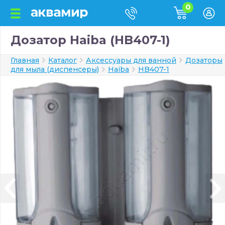
0
Дозатор Haiba (HB407-1)
Главная
Каталог
Аксессуары для ванной
Дозаторы
для мыла (диспенсеры)
Haiba
HB407-1