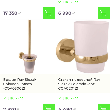
17 350
6 990
Ершик Rav Slezak
Стакан подвесной Rav
Colorado Золото
Slezak Colorado
(арт.
(COA0500Z)
COA0201Z)
7 320
4 480