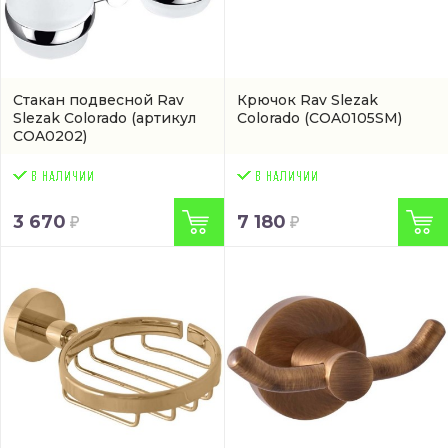
Стакан подвесной Rav
Крючок Rav Slezak
Slezak Colorado
(артикул
Colorado
(COA0105SM)
COA0202)
3 670
7 180