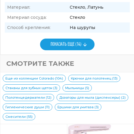
Материал:
Стекло, Латунь
Материал сосуда:
Стекло
Способ крепления:
На шурупы
ПОКАЗАТЬ ЕЩЕ (14)
СМОТРИТЕ ТАКЖЕ
Еще из коллекции Colorado (104)
Крючки для полотенец (13)
Стаканы для зубных щеток (3)
Мыльницы (5)
Полотенцедержатели (12)
Дозаторы для мыла (диспенсеры) (2)
Гигиенические души (11)
Ершики для унитаза (3)
Смесители (55)