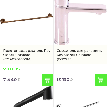
Полотенцедержатель Rav
Смеситель для раковины
Slezak Colorado
Rav Slezak Colorado
(COA070160SM)
(CO2295)
7 440
13 130