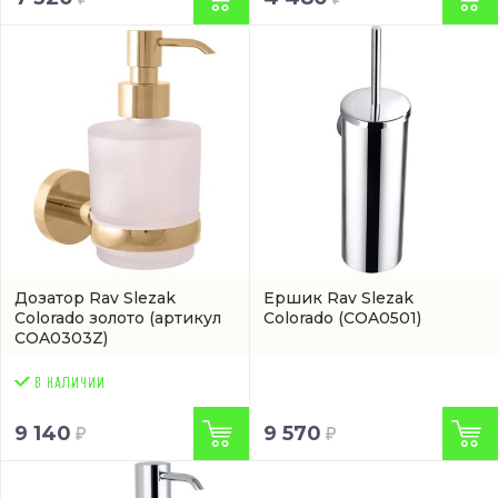
Дозатор Rav Slezak
Ершик Rav Slezak
Colorado золото
(артикул
Colorado
(COA0501)
COA0303Z)
9 140
9 570