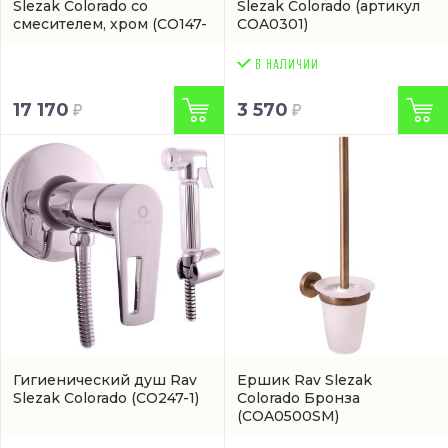
Slezak Colorado со
Slezak Colorado
(артикул
смесителем, хром
(CO147-
COA0301)
1)
17 170
3 570
Гигиенический душ Rav
Ершик Rav Slezak
Slezak Colorado
(CO247-1)
Colorado Бронза
(COA0500SM)