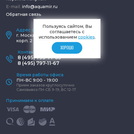
E-mail:
info@aquamir.ru
Обратная связь
Пользуясь сайтом, Вы
Адрес салона и склада
соглашаетесь с
г.
Москва
,
ул. Шаболовка, д. 23,
использованием
cookies
.
корп. 2
ХОРОШО
Контактные телефоны
8 (495) 795-77-65
8 (495) 797-11-67
Время работы офиса
ПН-ВС 9:00 - 19:00
Прием заказов круглосуточно
Самовывоз ПН-СБ 9-19, ВС 12-17
Принимаем к оплате