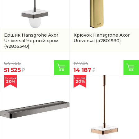
Ершик Hansgrohe Axor
Крючок Hansgrohe Axor
Universal Черный хром
Universal
(42801930)
(42835340)
64 406
17 734
51 525
14 187
Скидка
Скидка
20%
20%