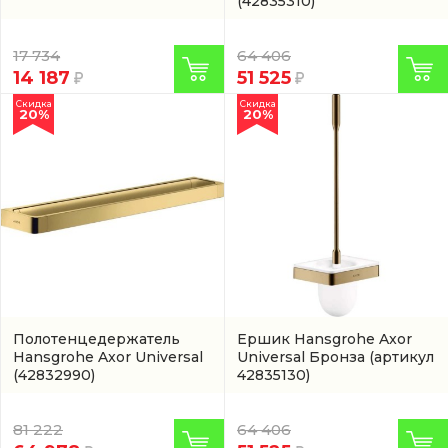
(42835310)
17 734
64 406
14 187
51 525
Скидка
Скидка
20%
20%
Полотенцедержатель
Ершик Hansgrohe Axor
Hansgrohe Axor Universal
Universal Бронза
(артикул
(42832990)
42835130)
81 222
64 406