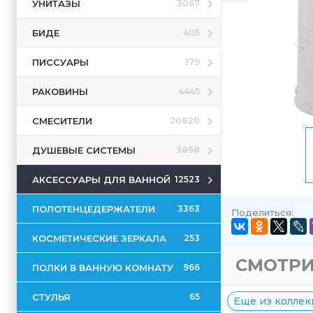
УНИТАЗЫ
3067
БИДЕ
405
ПИССУАРЫ
179
РАКОВИНЫ
4445
СМЕСИТЕЛИ
20820
ДУШЕВЫЕ СИСТЕМЫ
3898
АКСЕССУАРЫ ДЛЯ ВАННОЙ
12523
ПОЛОТЕНЦЕДЕРЖАТЕЛИ
3363
Поделиться:
КОСМЕТИЧЕСКИЕ ЗЕРКАЛА
253
СМОТРИ
ПОЛКИ В ВАННУЮ КОМНАТУ
966
СТУЛЬЯ
65
Еще из коллекц