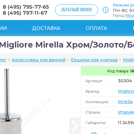
Режим р
8 (495) 795-77-65
ОБРАТНЫЙ ЗВОНОК
ПН-ВС 9:0
8 (495) 797-11-67
Город:
Мос
ИИ
ДОСТАВКА
ОПЛАТА
igliore Mirella Хром/Золото/
лог
Аксессуары для ванной
Ершики для унитаза
Migli
Код товара:
1
30304
Артикул:
Miglior
Бренд:
Mirella
Коллекция:
Италия
Страна:
11.3x39x
Габариты: