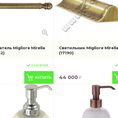
ель Migliore Mirella
Светильник Migliore Mirella
62)
(17190)
44 000