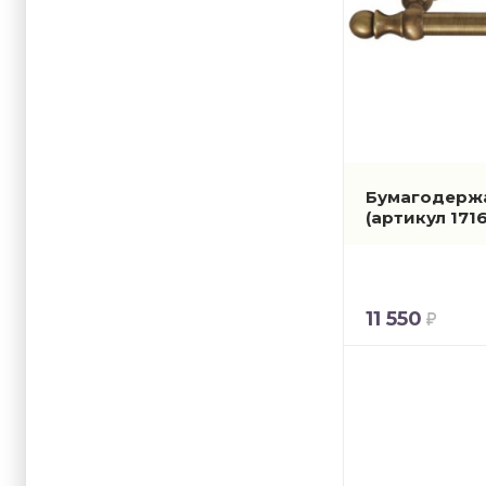
Бумагодержат
(артикул 171
11 550