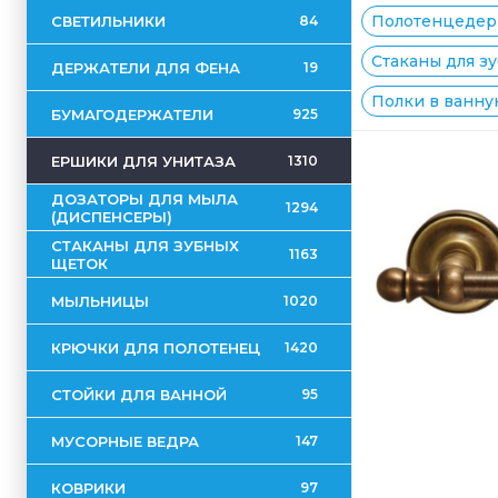
Полотенцедерж
СВЕТИЛЬНИКИ
84
Стаканы для зу
ДЕРЖАТЕЛИ ДЛЯ ФЕНА
19
Полки в ванную
БУМАГОДЕРЖАТЕЛИ
925
ЕРШИКИ ДЛЯ УНИТАЗА
1310
ДОЗАТОРЫ ДЛЯ МЫЛА
1294
(ДИСПЕНСЕРЫ)
СТАКАНЫ ДЛЯ ЗУБНЫХ
1163
ЩЕТОК
МЫЛЬНИЦЫ
1020
КРЮЧКИ ДЛЯ ПОЛОТЕНЕЦ
1420
СТОЙКИ ДЛЯ ВАННОЙ
95
МУСОРНЫЕ ВЕДРА
147
КОВРИКИ
97