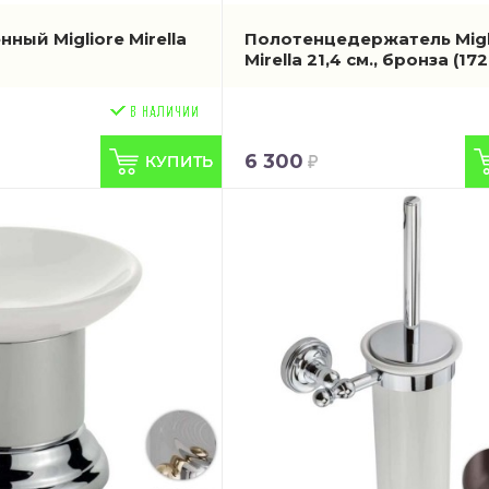
нный Migliore Mirella
Полотенцедержатель Migl
Mirella 21,4 см., бронза
(172
6 300