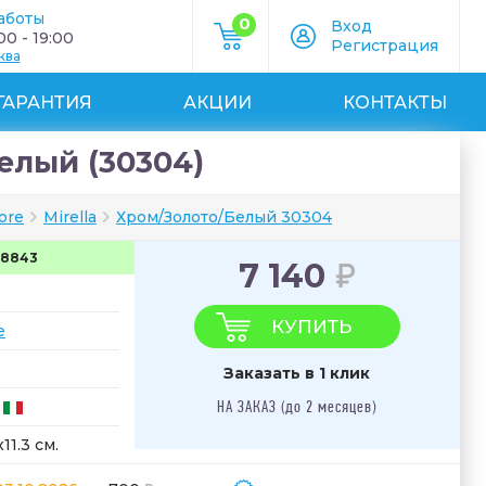
аботы
0
Вход
0 - 19:00
Регистрация
ква
ГАРАНТИЯ
АКЦИИ
КОНТАКТЫ
Белый (30304)
ore
Mirella
Хром/Золото/Белый 30304
68843
7 140
КУПИТЬ
e
Заказать в 1 клик
НА ЗАКАЗ (до 2 месяцев)
11.3 см.