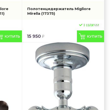
iore
Полотенцедержатель Migliore
11)
Mirella
(17375)
15 950