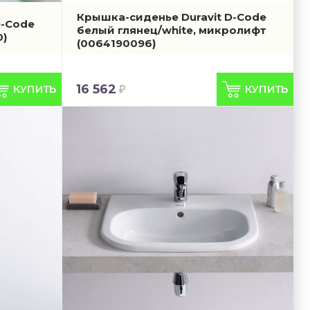
Крышка-сиденье Duravit D-Code
D-Code
белый глянец/white, микролифт
)
(0064190096)
16 562