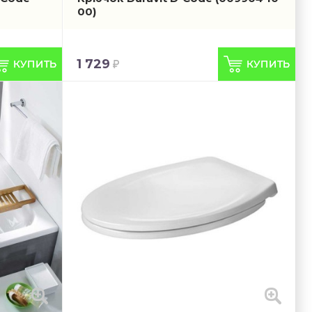
00)
1 729