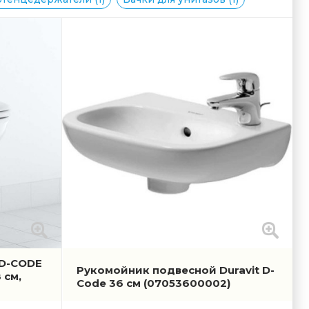
 D-CODE
Рукомойник подвесной Duravit D-
 см,
Code 36 см
(07053600002)