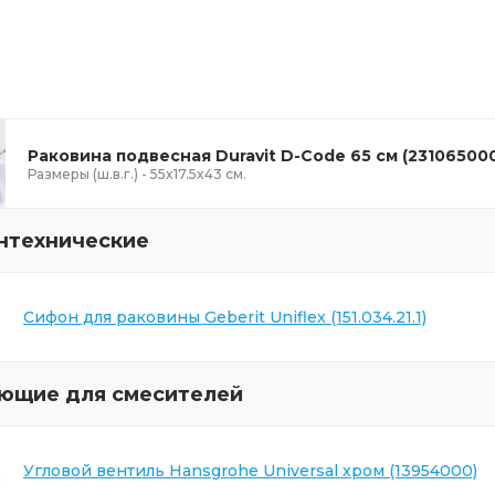
Раковина подвесная Duravit D-Code 65 см (23106500
Размеры (ш.в.г.) - 55x17.5x43 см.
нтехнические
Сифон для раковины Geberit Uniflex (151.034.21.1)
ющие для смесителей
Угловой вентиль Hansgrohe Universal хром (13954000)