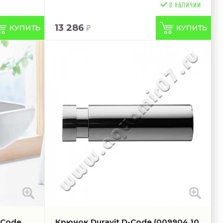
13 286
-Code
Крючок Duravit D-Code
(009904 10