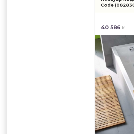
Code
(08283
40 586