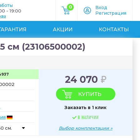
аботы
0
Вход
0 - 19:00
Регистрация
ква
ГАРАНТИЯ
АКЦИИ
КОНТАКТЫ
5 см (23106500002)
4937
24 070
500002
КУПИТЬ
e
Заказать в 1 клик
ия
В НАЛИЧИИ
0 см.
Выбор комплектации »