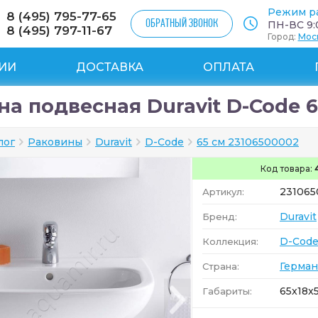
Режим р
8 (495) 795-77-65
ОБРАТНЫЙ ЗВОНОК
ПН-ВС 9:0
8 (495) 797-11-67
Город:
Мос
ИИ
ДОСТАВКА
ОПЛАТА
а подвесная Duravit D-Code 6
лог
Раковины
Duravit
D-Code
65 см 23106500002
Код товара:
23106
Артикул:
Duravit
Бренд:
D-Cod
Коллекция:
Герман
Страна:
65x18x5
Габариты: