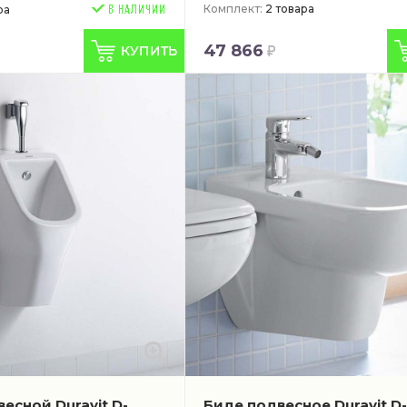
Комплект:
2 товара
ра
47 866
есной Duravit D-
Биде подвесное Duravit D