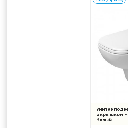
Унитаз подве
с крышкой ми
белый