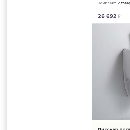
Комплект:
2 това
26 692
Писсуар подв