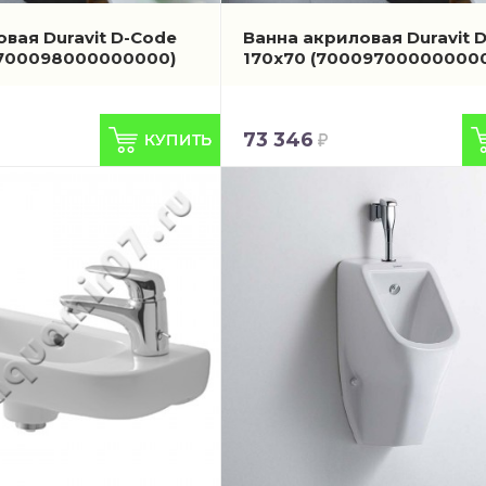
вая Duravit D-Code
Ванна акриловая Duravit 
 700098000000000)
170x70
(700097000000000
73 346