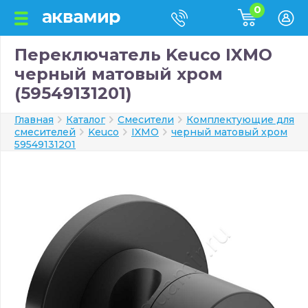
0
Переключатель Keuco IXMO
черный матовый хром
(59549131201)
Главная
Каталог
Смесители
Комплектующие для
смесителей
Keuco
IXMO
черный матовый хром
59549131201