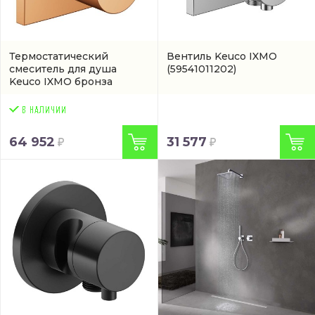
Термостатический
Вентиль Keuco IXMO
смеситель для душа
(59541011202)
Keuco IXMO бронза
матовая
(59553030002)
64 952
31 577