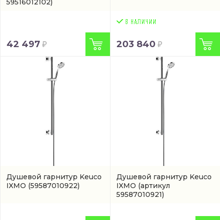
59516012102)
42 497
203 840
Душевой гарнитур Keuco
Душевой гарнитур Keuco
IXMO
(59587010922)
IXMO
(артикул
59587010921)