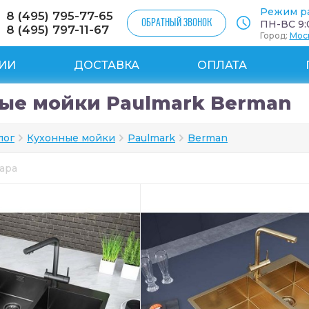
Режим р
8 (495) 795-77-65
ОБРАТНЫЙ ЗВОНОК
ПН-ВС 9:0
8 (495) 797-11-67
Город:
Мос
ИИ
ДОСТАВКА
ОПЛАТА
ые мойки Paulmark Berman
лог
Кухонные мойки
Paulmark
Berman
вара