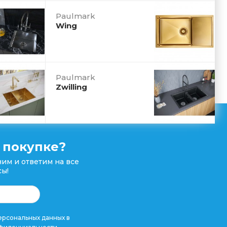
Paulmark
Wing
Paulmark
Zwilling
 покупке?
им и ответим на все
ы!
рсональных данных в