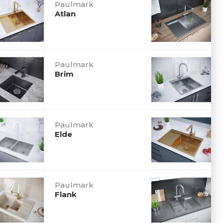
Paulmark
Atlan
Paulmark
Brim
Paulmark
Elde
Paulmark
Flank