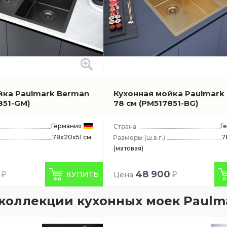
йка Paulmark Berman
Кухонная мойка Paulmark
851-GM)
78 см
(PM517851-BG)
Германия
Г
78x20x51 см.
7
(ш.в.г.)
(матовая)
48 900
КУПИТЬ
Цена
коллекции кухонных моек Paulm