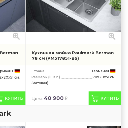
 Berman
Кухонная мойка Paulmark Berman
78 см
(PM517851-BS)
ермания
Страна
Германия
Размеры
(ш.в.г.)
78x20x51 см.
8x20x51 см.
(матовая)
40 900
КУПИТЬ
КУПИТЬ
Цена
ark