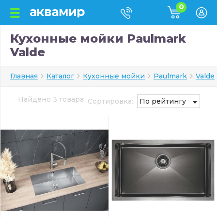
0
Кухонные мойки Paulmark
Valde
Главная
Каталог
Кухонные мойки
Paulmark
Valde
Найдено 3 товара
Сортировка:
По рейтингу