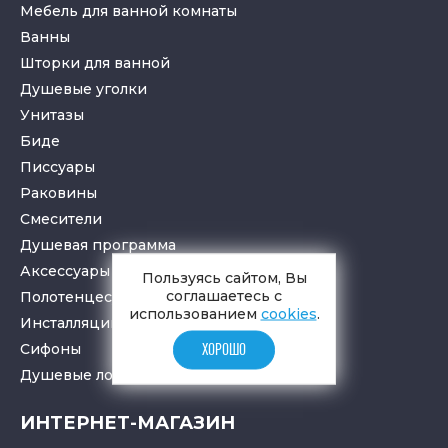
Мебель для ванной комнаты
Ванны
Шторки для ванной
Душевые уголки
Унитазы
Биде
Писсуары
Раковины
Смесители
Душевая программа
Аксессуары в ванную
Пользуясь сайтом, Вы
соглашаетесь с
Полотенцесушители
использованием
cookies
.
Инсталляции для санузлов
Cифоны
ХОРОШО
Душевые лотки
и
трапы
ИНТЕРНЕТ-МАГАЗИН