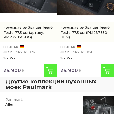
Кухонная мойка Paulmark
Кухонная мойка Paulmark
Feste 77,5 см
(артикул
Feste 77,5 см
(PM237850-
PM237850-DG)
BLM)
Германия
Германия
(ш.в.г.)
78x20x50 см.
(ш.в.г.)
78x20x50см.
(матовая)
(матовая)
24 900
24 900
Другие коллекции кухонных
моек Paulmark
Paulmark
Aller