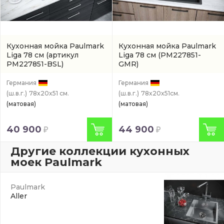
Кухонная мойка Paulmark
Кухонная мойка Paulmark
Liga 78 см
(артикул
Liga 78 см
(PM227851-
PM227851-BSL)
GMR)
Германия
Германия
(ш.в.г.)
78x20x51 см.
(ш.в.г.)
78x20x51см.
(матовая)
(матовая)
40 900
44 900
Другие коллекции кухонных
моек Paulmark
Paulmark
Aller