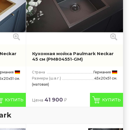
 Neckar
Кухонная мойка Paulmark Neckar
45 см
(PM804551-GM)
ермания
Страна
Германия
Размеры
(ш.в.г.)
45x20x51 см.
5x20x51 см.
(матовая)
41 900
КУПИТЬ
КУПИТЬ
Цена
ark