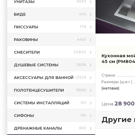
УНИТАЗЫ
3067
БИДЕ
405
ПИССУАРЫ
179
РАКОВИНЫ
4445
СМЕСИТЕЛИ
20820
Кухонная мо
45 см
(PM804
ДУШЕВЫЕ СИСТЕМЫ
3898
АКСЕССУАРЫ ДЛЯ ВАННОЙ
12523
(ш.в.г.)
(матовая)
ПОЛОТЕНЦЕСУШИТЕЛИ
9886
СИСТЕМЫ ИНСТАЛЛЯЦИЙ
28 900
101
Цена
СИФОНЫ
181
Другие 
ДРЕНАЖНЫЕ КАНАЛЫ
663