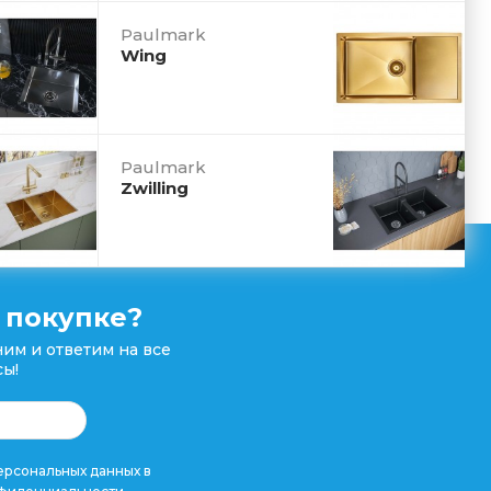
Paulmark
Wing
Paulmark
Zwilling
 покупке?
им и ответим на все
ы!
рсональных данных в