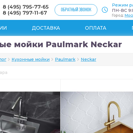
Режим р
8 (495) 795-77-65
ОБРАТНЫЙ ЗВОНОК
ПН-ВС 9:0
8 (495) 797-11-67
Город:
Мос
ИИ
ДОСТАВКА
ОПЛАТА
ые мойки Paulmark Neckar
лог
Кухонные мойки
Paulmark
Neckar
вара