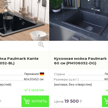
йка Paulmark Kante
Кухонная мойка Paulmark
052-BL)
60 см
(PM106052-DG)
Германия
Г
60x20x52 см.
60
(ш.в.г.)
верстий)
(матовая, без отверстия)
19 500
КУПИТЬ
Цена