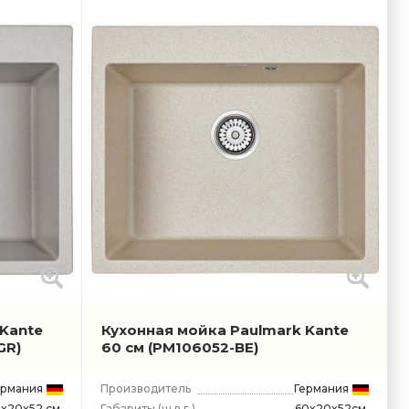
 Kante
Кухонная мойка Paulmark Kante
GR)
60 см
(PM106052-BE)
ермания
Производитель
Германия
Габариты
(ш.в.г.)
60x20x52см.
x20x52 см.