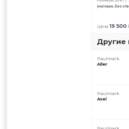
(ш.в.г.)
(матовая, без от
19 500
Цена
Другие 
Paulmark
Aller
Paulmark
Axel
Paulmark