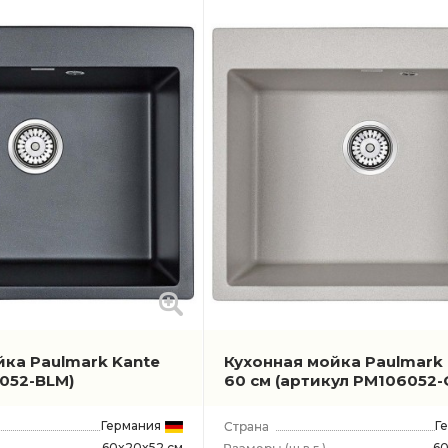
йка Paulmark Kante
Кухонная мойка Paulmark
052-BLM)
60 см
(артикул PM106052-
Германия
Г
60x20x52 см
60