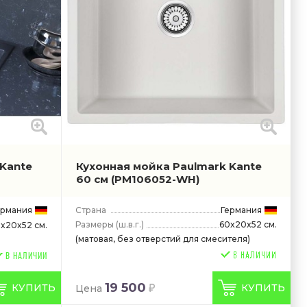
 Kante
Кухонная мойка Paulmark Kante
60 см
(PM106052-WH)
ермания
Страна
Германия
Размеры
(ш.в.г.)
60x20x52 см.
x20x52 см.
(матовая, без отверстий для смесителя)
В НАЛИЧИИ
19 500
КУПИТЬ
КУПИТЬ
Цена