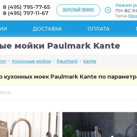
Режим р
8 (495) 795-77-65
ОБРАТНЫЙ ЗВОНОК
ПН-ВС 9:0
8 (495) 797-11-67
Город:
Мос
ИИ
ДОСТАВКА
ОПЛАТА
ые мойки Paulmark Kante
лог
Кухонные мойки
Paulmark
Kante
 кухонных моек Paulmark Kante по парамет
варов