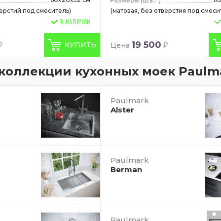
(ш.в.г.)
верстий под смеситель)
(матовая, без отверстия под смеси
В НАЛИЧИИ
19 500
КУПИТЬ
Цена
коллекции кухонных моек Paulm
Paulmark
Alster
Paulmark
Berman
Paulmark