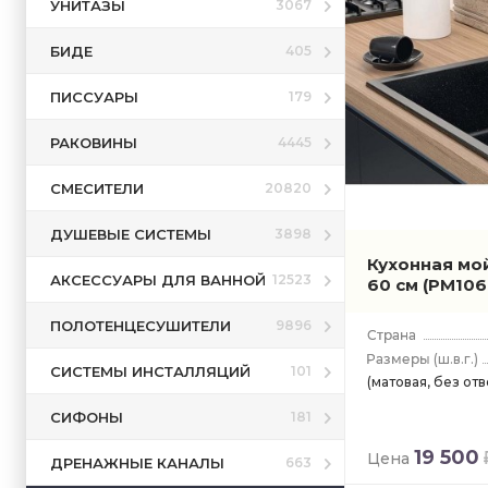
УНИТАЗЫ
3067
БИДЕ
405
ПИССУАРЫ
179
РАКОВИНЫ
4445
СМЕСИТЕЛИ
20820
ДУШЕВЫЕ СИСТЕМЫ
3898
Кухонная мо
АКСЕССУАРЫ ДЛЯ ВАННОЙ
12523
60 см
(PM106
ПОЛОТЕНЦЕСУШИТЕЛИ
9896
(ш.в.г.)
СИСТЕМЫ ИНСТАЛЛЯЦИЙ
101
(матовая, без от
СИФОНЫ
181
19 500
Цена
ДРЕНАЖНЫЕ КАНАЛЫ
663