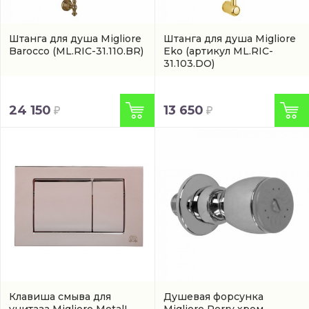
Штанга для душа Migliore
Штанга для душа Migliore
Barocco
(ML.RIC-31.110.BR)
Eko
(артикул ML.RIC-
31.103.DO)
24 150
13 650
Клавиша смыва для
Душевая форсунка