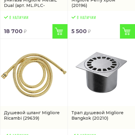
унитаза Migliore MetalL
Migliore Perry хром
Dual
(арт. ML.PLC-
(20196)
27.051.CR)
18 700
5 500
Душевой шланг Migliore
Трап душевой Migliore
Ricambi
(29639)
Bangkok
(20210)