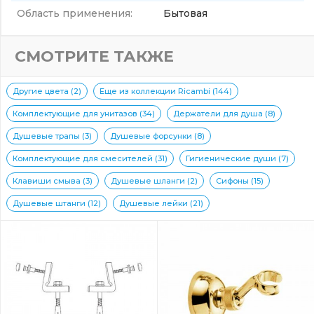
Область применения:
Бытовая
СМОТРИТЕ ТАКЖЕ
Другие цвета (2)
Еще из коллекции Ricambi (144)
Комплектующие для унитазов (34)
Держатели для душа (8)
Душевые трапы (3)
Душевые форсунки (8)
Комплектующие для смесителей (31)
Гигиенические души (7)
Клавиши смыва (3)
Душевые шланги (2)
Сифоны (15)
Душевые штанги (12)
Душевые лейки (21)