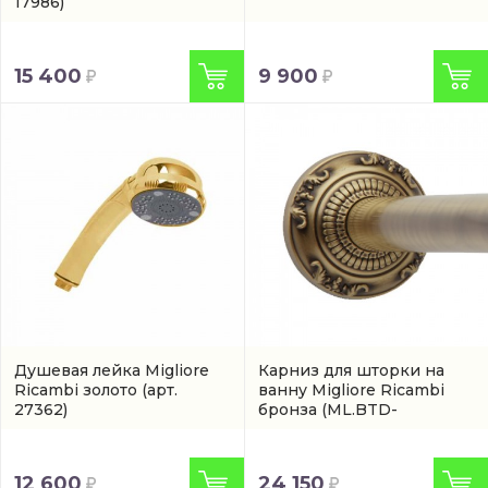
17986)
15 400
9 900
Душевая лейка Migliore
Карниз для шторки на
Ricambi золото
(арт.
ванну Migliore Ricambi
27362)
бронза
(ML.BTD-
21.205.BR)
12 600
24 150