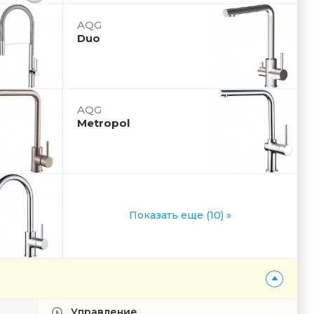
AQG
Duo
AQG
Metropol
Показать еще (10) »
Управление