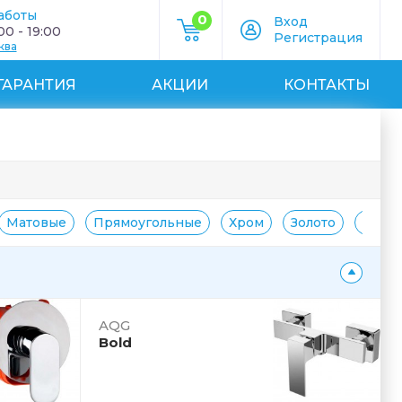
аботы
0
Вход
0 - 19:00
Регистрация
ква
ГАРАНТИЯ
АКЦИИ
КОНТАКТЫ
Матовые
Прямоугольные
Хром
Золото
Белы
AQG
Bold