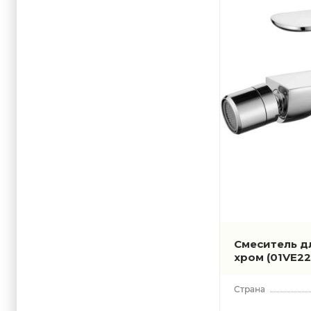
Sort
Stick
Tile
Tube
Vent-i2
Wolobby
Смеситель дл
хром
(01VE2