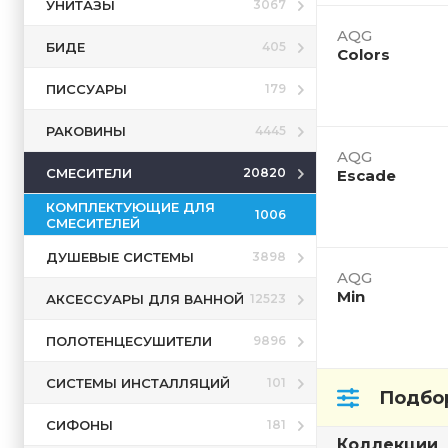
УНИТАЗЫ
3067
AQG
БИДЕ
405
Colors
ПИССУАРЫ
179
РАКОВИНЫ
4445
AQG
СМЕСИТЕЛИ
20820
Escade
КОМПЛЕКТУЮЩИЕ ДЛЯ
1006
СМЕСИТЕЛЕЙ
ДУШЕВЫЕ СИСТЕМЫ
3898
AQG
Min
АКСЕССУАРЫ ДЛЯ ВАННОЙ
12523
ПОЛОТЕНЦЕСУШИТЕЛИ
9896
СИСТЕМЫ ИНСТАЛЛЯЦИЙ
101
Подбо
СИФОНЫ
181
Коллекции