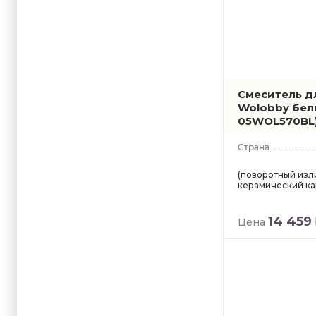
Смеситель д
Wolobby бе
05WOL570BL
(поворотный изли
керамический кар
14 459
Цена