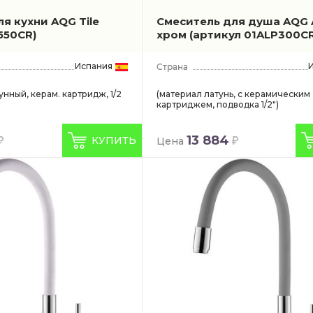
я кухни AQG Tile
Смеситель для душа AQG 
550CR)
хром
(артикул 01ALP300CR
Испания
унный, керам. картридж, 1/2
(материал латунь, с керамическим
картриджем, подводка 1/2")
13 884
КУПИТЬ
Цена