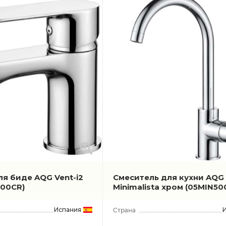
я биде AQG Vent-i2
Смеситель для кухни AQG
200CR)
Minimalista хром
(05MIN50
Испания