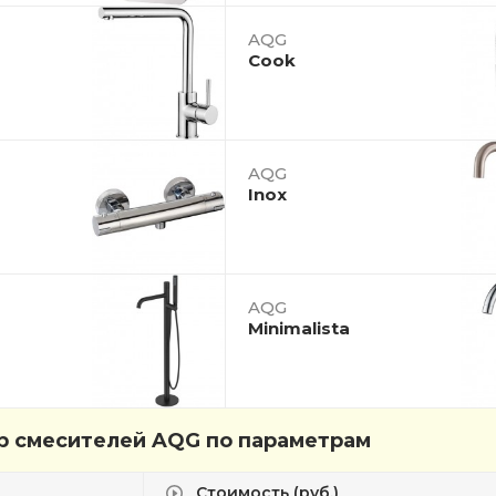
AQG
Cook
AQG
Inox
AQG
Minimalista
р смесителей AQG по параметрам
Стоимость (руб.)