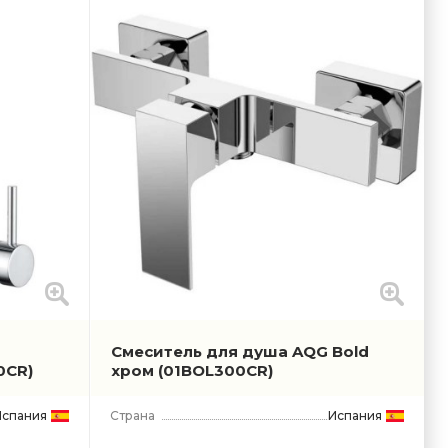
Смеситель для душа AQG Bold
0CR)
хром
(01BOL300CR)
Испания
Страна
Испания