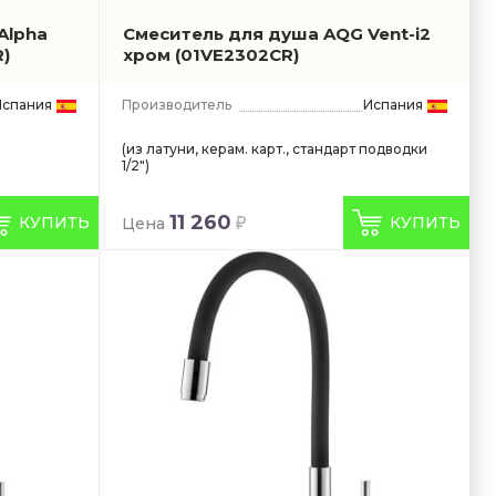
Alpha
Смеситель для душа AQG Vent-i2
)
хром
(01VE2302CR)
Испания
Производитель
Испания
(из латуни, керам. карт., стандарт подводки
1/2")
11 260
КУПИТЬ
КУПИТЬ
Цена