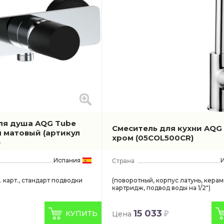
ля душа AQG Tube
Смеситель для кухни AQG 
м матовый
(артикул
хром
(05COL500CR)
)
Испания
. карт., стандарт подводки
(поворотный, корпус латунь, кера
картридж, подвод воды на 1/2")
15 033
КУПИТЬ
Цена