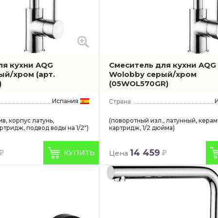
ля кухни AQG
Смеситель для кухни AQG
лый/хром
(арт.
Wolobby серый/хром
)
(05WOL570GR)
Испания
в, корпус латунь,
(поворотный изл., латунный, керам
тридж, подвод воды на 1/2")
картридж, 1/2 дюйма)
14 459
КУПИТЬ
Цена