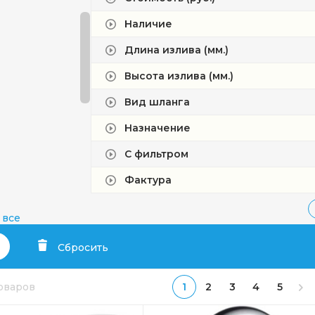
Наличие
Длина излива (мм.)
Высота излива (мм.)
Вид шланга
Назначение
С фильтром
Фактура
ta
 все
Сбросить
товаров
1
2
3
4
5