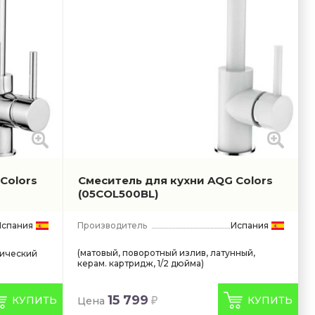
Colors
Смеситель для кухни AQG Colors
(05COL500BL)
Испания
Производитель
Испания
(матовый, поворотный излив, латунный,
мический
керам. картридж, 1/2 дюйма)
15 799
КУПИТЬ
КУПИТЬ
Цена