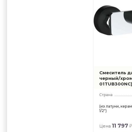
Смеситель д
черный/хро
01TUB300NC
(из латуни, керам
1/2")
11 797
Цена