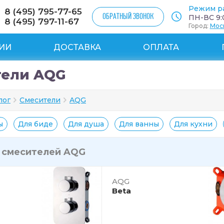
Режим р
8 (495) 795-77-65
ОБРАТНЫЙ ЗВОНОК
ПН-ВС 9:0
8 (495) 797-11-67
Город:
Мос
ИИ
ДОСТАВКА
ОПЛАТА
тели AQG
лог
Смесители
AQG
ы
Для биде
Для душа
Для ванны
Для кухни
и
смесителей AQG
AQG
Beta