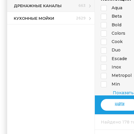
ДРЕНАЖНЫЕ КАНАЛЫ
663
Aqua
Beta
КУХОННЫЕ МОЙКИ
2629
Bold
Colors
Cook
Duo
Escade
Inox
Metropol
Min
Minimalis
Показать
QB
QU
Quark
Найдено 178 
Sigma