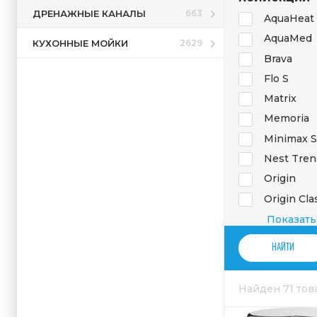
ДРЕНАЖНЫЕ КАНАЛЫ
663
AquaHeat
AquaMed
КУХОННЫЕ МОЙКИ
2629
Brava
Flo S
Matrix
Memoria
Minimax S
Nest Tren
Origin
Origin Cla
Root Rou
Показать
Root Squa
Solid S
Split
Найден 71 то
Suit