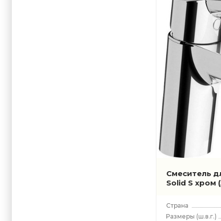
Suit U
Смеситель дл
Solid S хром
(ш.в.г.)