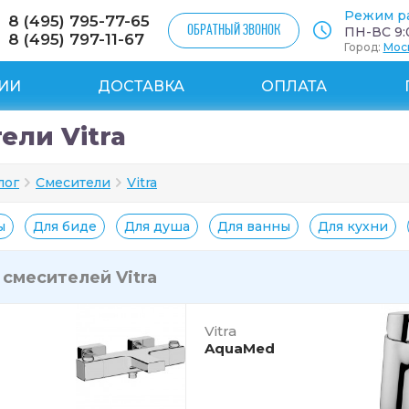
Режим р
8 (495) 795-77-65
ОБРАТНЫЙ ЗВОНОК
ПН-ВС 9:0
8 (495) 797-11-67
Город:
Мос
ИИ
ДОСТАВКА
ОПЛАТА
ели Vitra
лог
Смесители
Vitra
ы
Для биде
Для душа
Для ванны
Для кухни
и
смесителей Vitra
Vitra
AquaMed