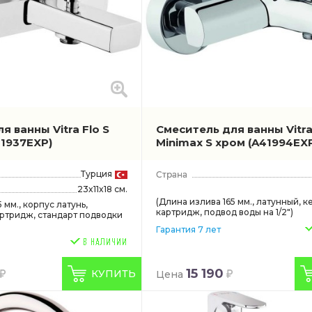
я ванны Vitra Flo S
Смеситель для ванны Vitr
41937EXP)
Minimax S хром
(A41994EX
Турция
23x11x18 см.
(Длина излива 165 мм., латунный, к
 мм., корпус латунь,
картридж, подвод воды на 1/2")
ртридж, стандарт подводки
Гарантия 7 лет
15 190
КУПИТЬ
Цена