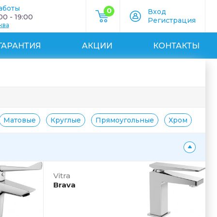
аботы
0
Вход
0 - 19:00
Регистрация
ква
ГАРАНТИЯ
АКЦИИ
КОНТАКТЫ
Матовые
Круглые
Прямоугольные
Хром
Зол
Vitra
Brava