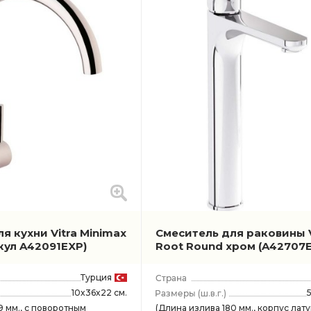
я кухни Vitra Minimax
Смеситель для раковины V
кул A42091EXP)
Root Round хром
(A42707
Турция
10x36x22 см.
(ш.в.г.)
9 мм., с поворотным
(Длина излива 180 мм., корпус лату