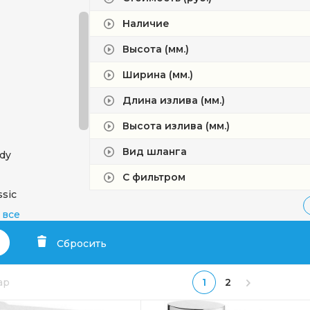
Наличие
Высота (мм.)
Ширина (мм.)
Длина излива (мм.)
Высота излива (мм.)
Вид шланга
dy
С фильтром
ssic
nd
 все
re
Сбросить
вар
1
2