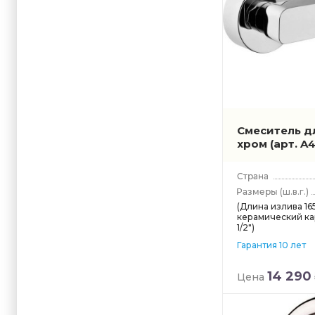
Смеситель дл
хром
(арт. A
(ш.в.г.)
(Длина излива 165
керамический ка
1/2")
Гарантия 10 лет
14 290
Цена