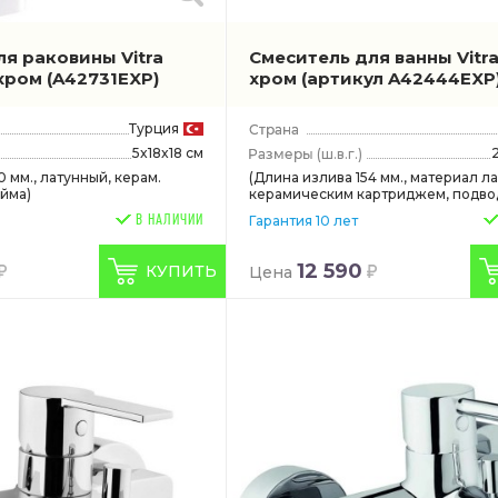
я раковины Vitra
Смеситель для ванны Vitra
 хром
(A42731EXP)
хром
(артикул A42444EXP
Турция
5x18x18 см
(ш.в.г.)
0 мм., латунный, керам.
(Длина излива 154 мм., материал ла
юйма)
керамическим картриджем, подводк
В НАЛИЧИИ
Гарантия 10 лет
12 590
КУПИТЬ
Цена