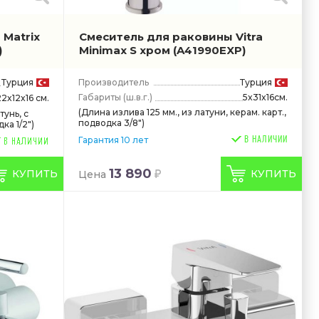
 Matrix
Смеситель для раковины Vitra
)
Minimax S хром
(A41990EXP)
Турция
Производитель
Турция
Габариты
(ш.в.г.)
5x31x16см.
22x12x16 см.
(Длина излива 125 мм., из латуни, керам. карт.,
тунь, с
подводка 3/8")
а 1/2")
В НАЛИЧИИ
Гарантия 10 лет
13 890
КУПИТЬ
КУПИТЬ
Цена