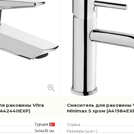
я раковины Vitra
Смеситель для раковины V
(A42440EXP)
Minimax S хром
(A41984EX
Турция
5x14x15 см.
(ш.в.г.)