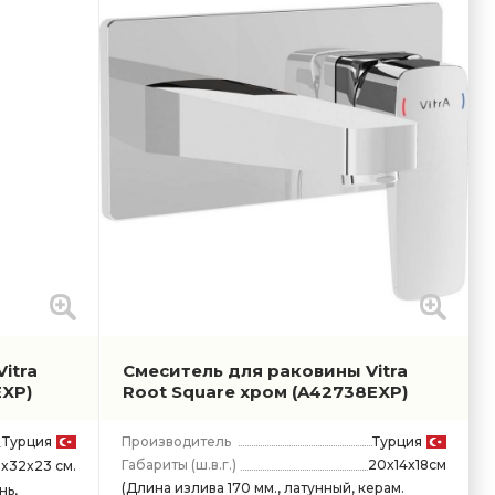
itra
Смеситель для раковины Vitra
EXP)
Root Square хром
(A42738EXP)
Турция
Производитель
Турция
Габариты
(ш.в.г.)
20x14x18см
5x32x23 см.
(Длина излива 170 мм., латунный, керам.
нь,