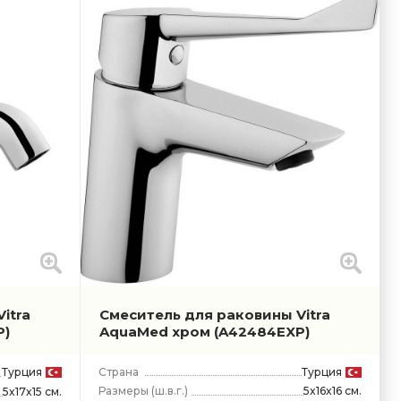
itra
Смеситель для раковины Vitra
P)
AquaMed хром
(A42484EXP)
Турция
Страна
Турция
Размеры
(ш.в.г.)
5x16x16 см.
5x17x15 см.