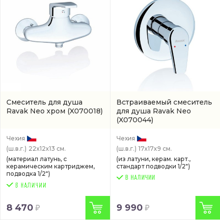
Смеситель для душа
Встраиваемый смеситель
Ravak Neo хром
(X070018)
для душа Ravak Neo
(X070044)
Чехия
Чехия
(ш.в.г.)
22x12x13 см.
(ш.в.г.)
17x17x9 см.
(материал латунь, с
(из латуни, керам. карт.,
керамическим картриджем,
стандарт подводки 1/2")
подводка 1/2")
В НАЛИЧИИ
8 470
9 990