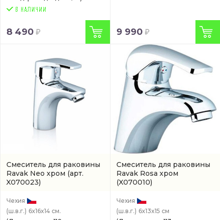
8 490
9 990
Смеситель для раковины
Смеситель для раковины
Ravak Neo хром
(арт.
Ravak Rosa хром
X070023)
(X070010)
Чехия
Чехия
(ш.в.г.)
6x16x14 см.
(ш.в.г.)
6x13x15 см