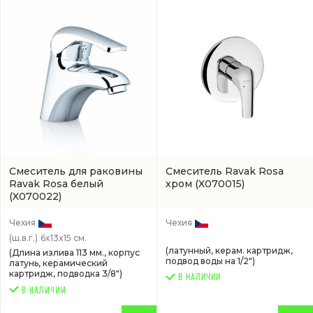
Смеситель для раковины
Смеситель Ravak Rosa
Ravak Rosa белый
хром
(X070015)
(X070022)
Чехия
Чехия
(ш.в.г.)
6x13x15 см.
(латунный, керам. картридж,
(Длина излива 113 мм., корпус
подвод воды на 1/2")
латунь, керамический
картридж, подводка 3/8")
В НАЛИЧИИ