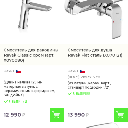
Смеситель для раковины
Смеситель для душа
Ravak Classic хром
(арт.
Ravak Flat сталь
(X070121)
X070080)
Чехия
Чехия
(ш.в.г.)
21x13x13 см.
(Длина излива 125 мм.,
(из латуни, керам. карт.,
материал латунь, с
стандарт подводки 1/2")
керамическим картриджем,
В НАЛИЧИИ
3/8 дюйма)
12 990
13 990