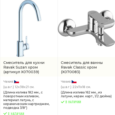
Смеситель для кухни
Смеситель для ванны
Ravak Suzan хром
Ravak Classic хром
(артикул X070039)
(X070083)
Чехия
Чехия
(ш.в.г.)
12x38x21 см.
(ш.в.г.)
22x11x18 см.
(Длина излива 182 мм., с
(Длина излива 162 мм., из
поворотным изливом,
латуни, керам. карт., 1/2 дюйма)
материал латунь, с
В НАЛИЧИИ
керамическим картриджем,
подводка 3/8")