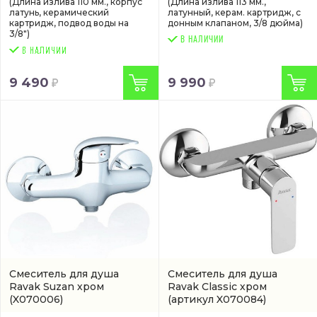
(Длина излива 110 мм., корпус
(Длина излива 113 мм.,
латунь, керамический
латунный, керам. картридж, с
картридж, подвод воды на
донным клапаном, 3/8 дюйма)
3/8")
В НАЛИЧИИ
9 490
9 990
Смеситель для душа
Смеситель для душа
Ravak Suzan хром
Ravak Classic хром
(X070006)
(артикул X070084)