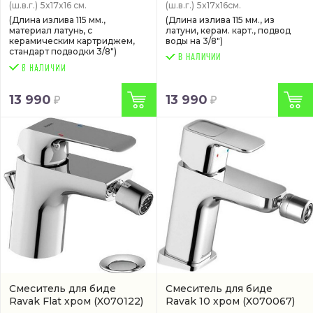
(ш.в.г.)
5x17x16 см.
(ш.в.г.)
5x17x16см.
(Длина излива 115 мм.,
(Длина излива 115 мм., из
материал латунь, с
латуни, керам. карт., подвод
керамическим картриджем,
воды на 3/8")
стандарт подводки 3/8")
В НАЛИЧИИ
13 990
13 990
Смеситель для биде
Смеситель для биде
Ravak Flat хром
(X070122)
Ravak 10 хром
(X070067)