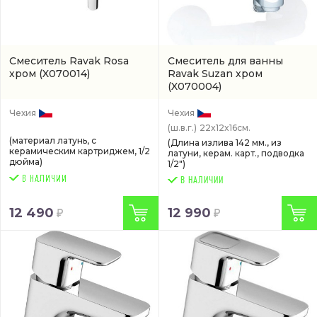
Смеситель Ravak Rosa
Смеситель для ванны
хром
(X070014)
Ravak Suzan хром
(X070004)
Чехия
Чехия
(ш.в.г.)
22x12x16см.
(материал латунь, с
(Длина излива 142 мм., из
керамическим картриджем, 1/2
латуни, керам. карт., подводка
дюйма)
1/2")
В НАЛИЧИИ
12 490
12 990