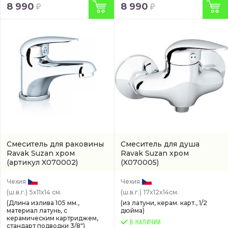
8 990
8 990
Смеситель для раковины
Смеситель для душа
Ravak Suzan хром
Ravak Suzan хром
(артикул X070002)
(X070005)
Чехия
Чехия
(ш.в.г.)
5x11x14 см.
(ш.в.г.)
17x12x14см.
(Длина излива 105 мм.,
(из латуни, керам. карт., 1/2
материал латунь, с
дюйма)
керамическим картриджем,
В НАЛИЧИИ
стандарт подводки 3/8")