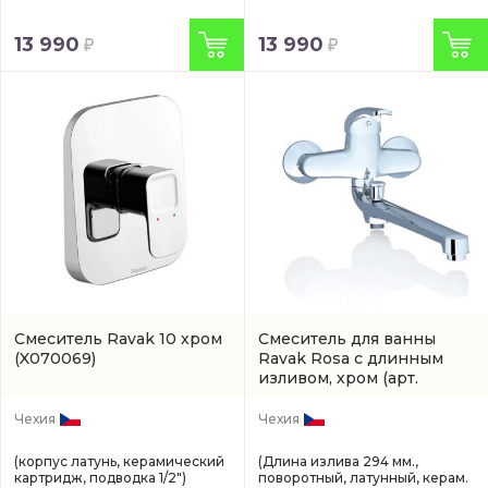
13 990
13 990
Смеситель Ravak 10 хром
Смеситель для ванны
(X070069)
Ravak Rosa с длинным
изливом, хром
(арт.
X07P002)
Чехия
Чехия
(корпус латунь, керамический
(Длина излива 294 мм.,
картридж, подводка 1/2")
поворотный, латунный, керам.