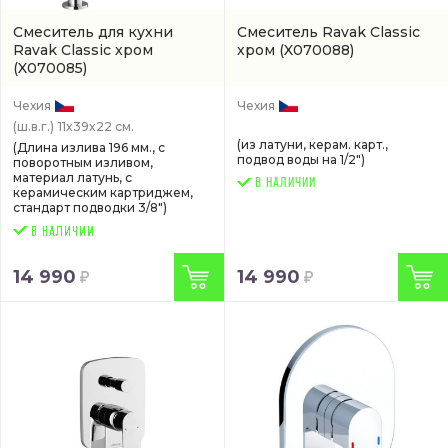
Смеситель для кухни
Смеситель Ravak Classic
Ravak Classic хром
хром
(X070088)
(X070085)
Чехия
Чехия
(ш.в.г.)
11x39x22 см.
(из латуни, керам. карт.,
(Длина излива 196 мм., с
подвод воды на 1/2")
поворотным изливом,
материал латунь, с
В НАЛИЧИИ
керамическим картриджем,
стандарт подводки 3/8")
14 990
14 990