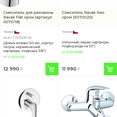
Смеситель для раковины
Смеситель Ravak Neo
Ravak Flat хром
(артикул
хром
(X070020)
X070118)
Чехия
Чехия
(ш.в.г.)
5x15x16 см.
(латунный, керам. картридж,
(Длина излива 120 мм., корпус
подвод воды на 1/2")
латунь, керамический
картридж, подводка 3/8")
В НАЛИЧИИ
12 990
11 990