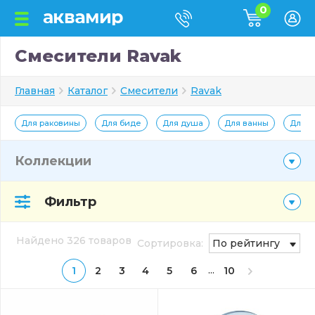
0
Смесители Ravak
Главная
Каталог
Смесители
Ravak
Для раковины
Для биде
Для душа
Для ванны
Для к
Коллекции
Фильтр
Найдено 326 товаров
Сортировка:
По рейтингу
...
1
2
3
4
5
6
10