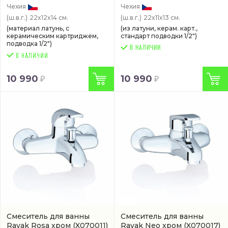
Чехия
Чехия
(ш.в.г.)
22x12x14 см.
(ш.в.г.)
22x11x13 см.
(материал латунь, с
(из латуни, керам. карт.,
керамическим картриджем,
стандарт подводки 1/2")
подводка 1/2")
В НАЛИЧИИ
10 990
10 990
Смеситель для ванны
Смеситель для ванны
Ravak Rosa хром
(X070011)
Ravak Neo хром
(X070017)