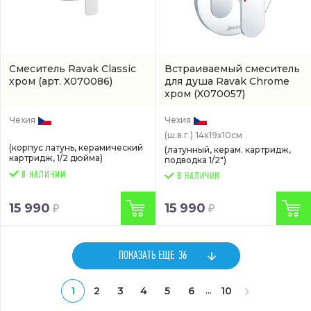
Смеситель Ravak Classic
Встраиваемый смеситель
хром
(арт. X070086)
для душа Ravak Chrome
хром
(X070057)
Чехия
Чехия
(ш.в.г.)
14x19x10см
(корпус латунь, керамический
(латунный, керам. картридж,
картридж, 1/2 дюйма)
подводка 1/2")
В НАЛИЧИИ
15 990
15 990
ПОКАЗАТЬ ЕЩЕ
36
...
1
2
3
4
5
6
10