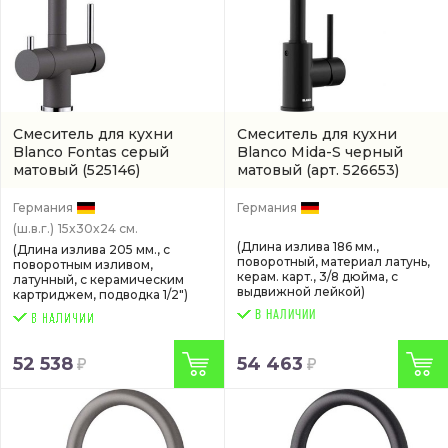
Смеситель для кухни
Смеситель для кухни
Blanco Fontas серый
Blanco Mida-S черный
матовый
(525146)
матовый
(арт. 526653)
Германия
Германия
(ш.в.г.)
15x30x24 см.
(Длина излива 186 мм.,
(Длина излива 205 мм., с
поворотный, материал латунь,
поворотным изливом,
керам. карт., 3/8 дюйма, с
латунный, с керамическим
выдвижной лейкой)
картриджем, подводка 1/2")
В НАЛИЧИИ
52 538
54 463