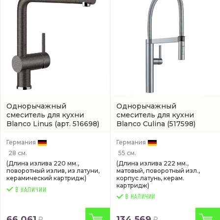
Однорычажный
Однорычажный
смеситель для кухни
смеситель для кухни
Blanco Linus
(арт. 516698)
Blanco Culina
(517598)
Германия
Германия
28 см.
55 см.
(Длина излива 220 мм.,
(Длина излива 222 мм.,
поворотный излив, из латуни,
матовый, поворотный изл.,
керамический картридж)
корпус латунь, керам.
картридж)
В НАЛИЧИИ
66 061
134 569