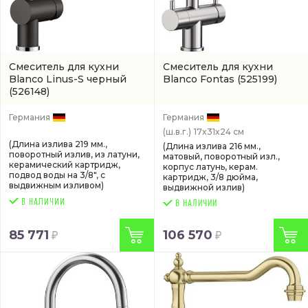
Смеситель для кухни
Смеситель для кухни
Blanco Linus-S черный
Blanco Fontas
(525199)
(526148)
Германия
Германия
(ш.в.г.)
17x31x24 см
(Длина излива 219 мм.,
(Длина излива 216 мм.,
поворотный излив, из латуни,
матовый, поворотный изл.,
керамический картридж,
корпус латунь, керам.
подвод воды на 3/8", с
картридж, 3/8 дюйма,
выдвижным изливом)
выдвижной излив)
В НАЛИЧИИ
85 771
106 570