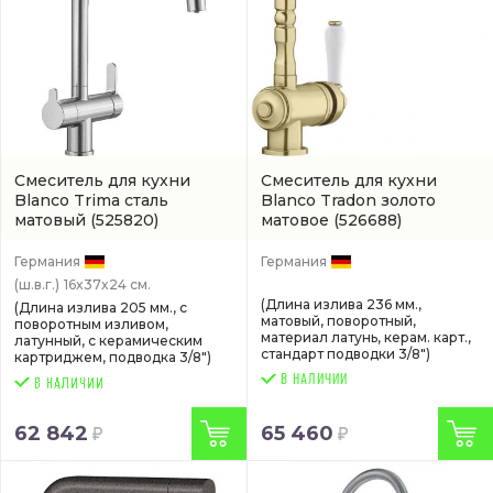
Смеситель для кухни
Смеситель для кухни
Blanco Trima сталь
Blanco Tradon золото
матовый
(525820)
матовое
(526688)
Германия
Германия
(ш.в.г.)
16x37x24 см.
(Длина излива 236 мм.,
(Длина излива 205 мм., с
матовый, поворотный,
поворотным изливом,
материал латунь, керам. карт.,
латунный, с керамическим
стандарт подводки 3/8")
картриджем, подводка 3/8")
В НАЛИЧИИ
62 842
65 460