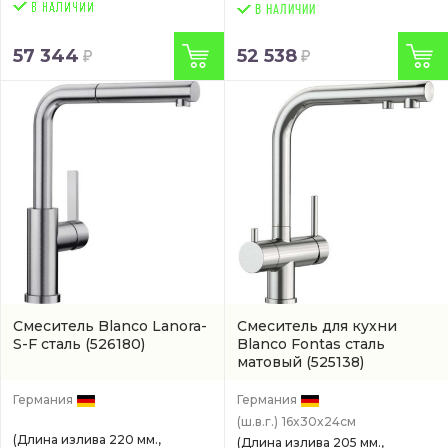
В НАЛИЧИИ
57 344
52 538
Смеситель Blanco Lanora-
Смеситель для кухни
S-F сталь
(526180)
Blanco Fontas сталь
матовый
(525138)
Германия
Германия
(ш.в.г.)
16x30x24см
(Длина излива 220 мм.,
(Длина излива 205 мм.,