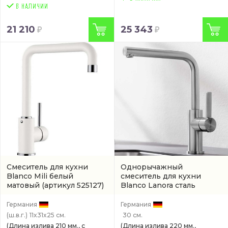
21 210
25 343
Смеситель для кухни
Однорычажный
Blanco Mili белый
смеситель для кухни
матовый
(артикул 525127)
Blanco Lanora сталь
матовый
(523122)
Германия
Германия
(ш.в.г.)
11x31x25 см.
30 см.
(Длина излива 210 мм., с
(Длина излива 220 мм.,