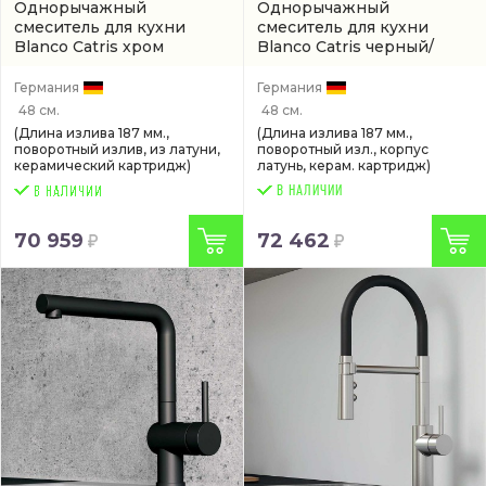
Однорычажный
Однорычажный
смеситель для кухни
смеситель для кухни
Blanco Catris хром
Blanco Catris черный/
(521476)
хром матовый
(арт.
525791)
Германия
Германия
48 см.
48 см.
(Длина излива 187 мм.,
(Длина излива 187 мм.,
поворотный излив, из латуни,
поворотный изл., корпус
керамический картридж)
латунь, керам. картридж)
В НАЛИЧИИ
70 959
72 462