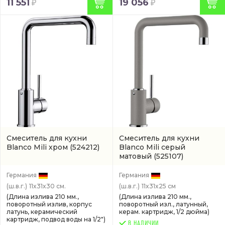
11 551
19 056
Смеситель для кухни
Смеситель для кухни
Blanco Mili хром
(524212)
Blanco Mili серый
матовый
(525107)
Германия
Германия
(ш.в.г.)
11x31x30 см.
(ш.в.г.)
11x31x25 см
(Длина излива 210 мм.,
(Длина излива 210 мм.,
поворотный излив, корпус
поворотный изл., латунный,
латунь, керамический
керам. картридж, 1/2 дюйма)
картридж, подвод воды на 1/2")
В НАЛИЧИИ