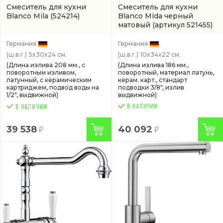
Смеситель для кухни
Смеситель для кухни
Blanco Mila
(524214)
Blanco Mida черный
матовый
(артикул 521455)
Германия
Германия
(ш.в.г.)
5x30x24 см.
(ш.в.г.)
10x34x22 см.
(Длина излива 208 мм., с
(Длина излива 186 мм.,
поворотным изливом,
поворотный, материал латунь,
латунный, с керамическим
керам. карт., стандарт
картриджем, подвод воды на
подводки 3/8", излив
1/2", выдвижной)
выдвижной)
В НАЛИЧИИ
39 538
40 092