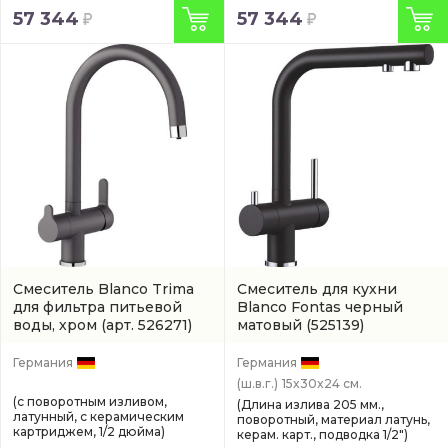
57 344
57 344
Смеситель Blanco Trima
Смеситель для кухни
для фильтра питьевой
Blanco Fontas черный
воды, хром
(арт. 526271)
матовый
(525139)
Германия
Германия
(ш.в.г.)
15x30x24 см.
(с поворотным изливом,
(Длина излива 205 мм.,
латунный, с керамическим
поворотный, материал латунь,
картриджем, 1/2 дюйма)
керам. карт., подводка 1/2")