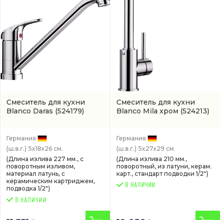
Смеситель для кухни
Смеситель для кухни
Blanco Daras
(524179)
Blanco Mila хром
(524213)
Германия
Германия
(ш.в.г.)
5x18x26 см.
(ш.в.г.)
5x27x29 см.
(Длина излива 227 мм., с
(Длина излива 210 мм.,
поворотным изливом,
поворотный, из латуни, керам.
материал латунь, с
карт., стандарт подводки 1/2")
керамическим картриджем,
В НАЛИЧИИ
подводка 1/2")