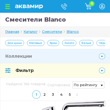
0
Смесители Blanco
Главная
Каталог
Смесители
Blanco
Для кухни
Матовые
Хром
Золото
Белые
Черны
Коллекции
Фильтр
Найдено 166 товаров
Сортировка:
По рейтингу
1
2
3
4
5