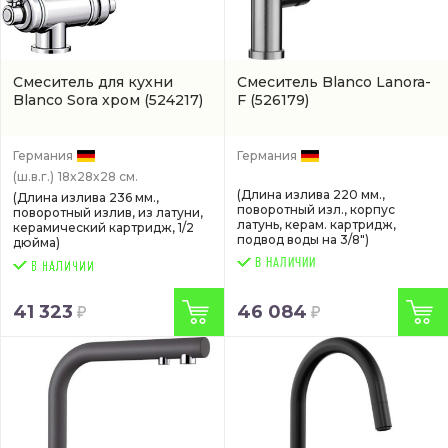
Смеситель для кухни
Смеситель Blanco Lanora-
Blanco Sora хром
(524217)
F
(526179)
Германия
Германия
(ш.в.г.)
18x28x28 см.
(Длина излива 220 мм.,
(Длина излива 236 мм.,
поворотный изл., корпус
поворотный излив, из латуни,
латунь, керам. картридж,
керамический картридж, 1/2
подвод воды на 3/8")
дюйма)
В НАЛИЧИИ
41 323
46 084