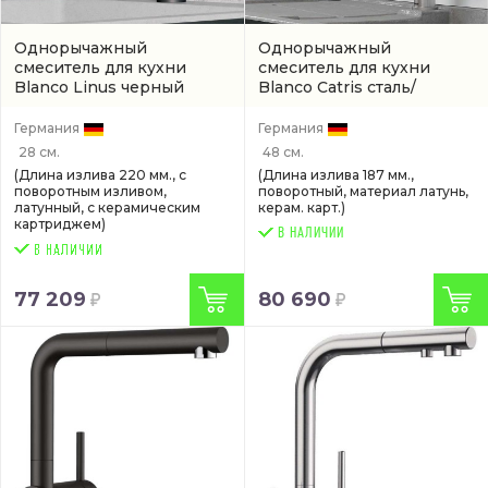
Однорычажный
Однорычажный
смеситель для кухни
смеситель для кухни
Blanco Linus черный
Blanco Catris сталь/
матовый
(525806)
черный матовый
(артикул
525792)
Германия
Германия
28 см.
48 см.
(Длина излива 220 мм., с
(Длина излива 187 мм.,
поворотным изливом,
поворотный, материал латунь,
латунный, с керамическим
керам. карт.)
картриджем)
В НАЛИЧИИ
77 209
80 690