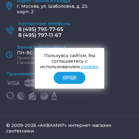
Адрес салона и склада
г.
Москва
,
ул. Шаболовка, д. 23,
корп. 2
Контактные телефоны
8 (495) 795-77-65
8 (495) 797-11-67
Время работы офиса
ПН-ВС 9:00 - 19:00
Пользуясь сайтом, Вы
Прием заказов круглосуточно
соглашаетесь с
Самовывоз ПН-СБ 9-19, ВС 12-17
использованием
cookies
.
Принимаем к оплате
ХОРОШО
© 2009-2026 «АКВАМИР» интернет-магазин
сантехники