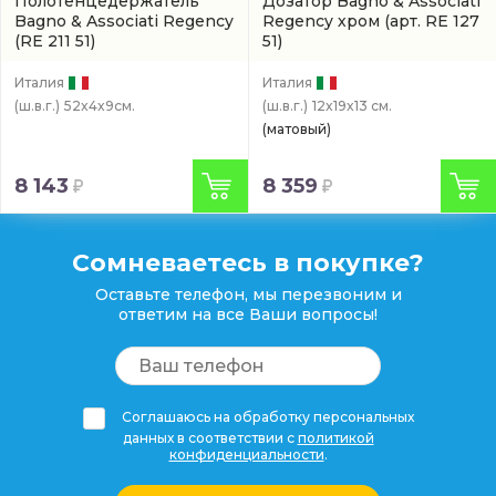
Полотенцедержатель
Дозатор Bagno & Associati
Bagno & Associati Regency
Regency хром
(арт. RE 127
(RE 211 51)
51)
Италия
Италия
(ш.в.г.)
52x4x9см.
(ш.в.г.)
12x19x13 см.
(матовый)
8 143
8 359
Сомневаетесь в покупке?
Оставьте телефон, мы перезвоним и
ответим на все Ваши вопросы!
Соглашаюсь на обработку персональных
данных в соответствии с
политикой
конфиденциальности
.