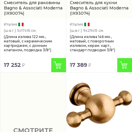
Смеситель для раковины
Смеситель для кухни
Bagno & Associati Moderna
Bagno & Associati Moderna
(IX90074)
(IX93074)
Италия
Италия
(ш.в.г.)
5x17x16 см.
(ш.в.г.)
9x29x15 см.
(Длина излива 122 мм.,
(Длина излива 146 мм.,
матовый, с керамическим
матовый, с поворотным
картриджем, с донным
изливом, керам. карт.,
клапаном, подводка 3/8")
стандарт подводки 3/8")
17 252
17 389
СМОТРИТЕ