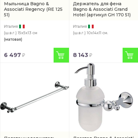
Мыльница Bagno &
Держатель для фена
Associati Regency
(RE 125
Bagno & Associati Grand
51)
Hotel
(артикул GH 170 51)
Италия
Италия
(ш.в.г.)
15x5x13 см
(ш.в.г.)
10x14x11 см.
(матовая)
6 497
8 143