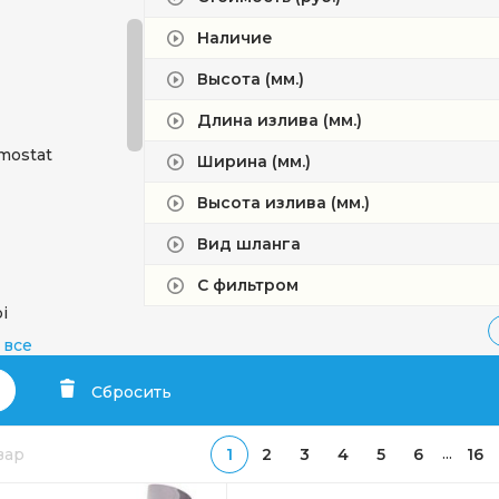
Наличие
Высота (мм.)
Длина излива (мм.)
mostat
Ширина (мм.)
Высота излива (мм.)
Вид шланга
С фильтром
i
 все
ko
Сбросить
tro
...
овар
1
2
3
4
5
6
16