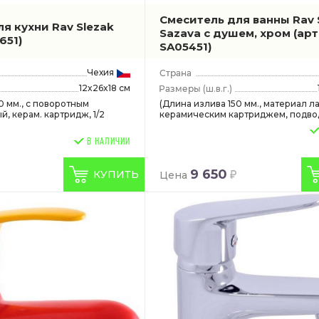
Смеситель для ванны Rav 
я кухни Rav Slezak
Sazava с душем, хром
(ар
651)
SA05451)
Чехия
12x26x18 см
(ш.в.г.)
0 мм., с поворотным
(Длина излива 150 мм., материал ла
й, керам. картридж, 1/2
керамическим картриджем, подводк
В НАЛИЧИИ
9 650
КУПИТЬ
Цена