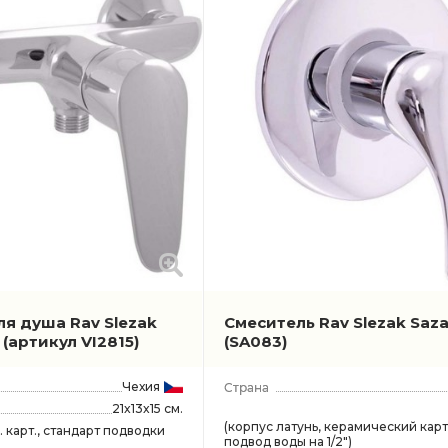
ля душа Rav Slezak
Смеситель Rav Slezak Saz
м
(артикул VI2815)
(SA083)
Чехия
21x13x15 см.
(корпус латунь, керамический кар
. карт., стандарт подводки
подвод воды на 1/2")