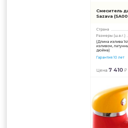
Смеситель дл
Sazava
(SA00
(ш.в.г.)
(Длина излива 14
изливом, латунны
дюйма)
Гарантия 10 лет
7 410
Цена