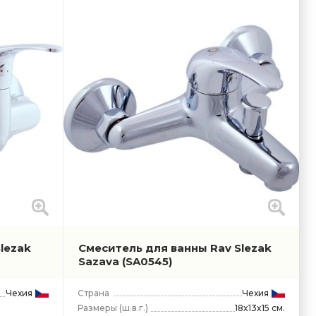
lezak
Смеситель для ванны Rav Slezak
Sazava
(SA0545)
Чехия
Страна
Чехия
Размеры
(ш.в.г.)
18x13x15 см.