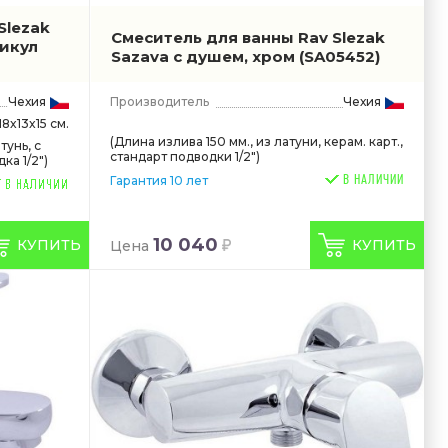
Slezak
Смеситель для ванны Rav Slezak
тикул
Sazava с душем, хром
(SA05452)
Чехия
Производитель
Чехия
18x13x15 см.
(Длина излива 150 мм., из латуни, керам. карт.,
тунь, с
стандарт подводки 1/2")
а 1/2")
В НАЛИЧИИ
Гарантия 10 лет
10 040
КУПИТЬ
КУПИТЬ
Цена