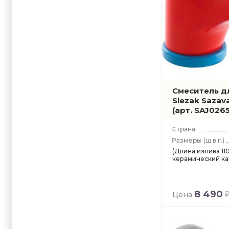
Смеситель д
Slezak Saza
(арт. SAJ0265
(ш.в.г.)
(Длина излива 110
керамический кар
8 490
Цена