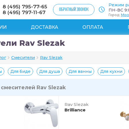
Режим р
8 (495) 795-77-65
ОБРАТНЫЙ ЗВОНОК
ПН-ВС 9:0
8 (495) 797-11-67
Город:
Мос
ИИ
ДОСТАВКА
ОПЛАТА
ели Rav Slezak
лог
Смесители
Rav Slezak
ы
Для биде
Для душа
Для ванны
Для кухни
и
смесителей Rav Slezak
Rav Slezak
Brilliance