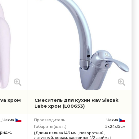
ava хром
Смеситель для кухни Rav Slezak
Labe хром
(L00653)
Чехия
Производитель
Чехия
Габариты
(ш.в.г.)
5x24x15см
тридж,
(Длина излива 143 мм., поворотный,
латунный, керам. картридж, 1/2 дюйма)