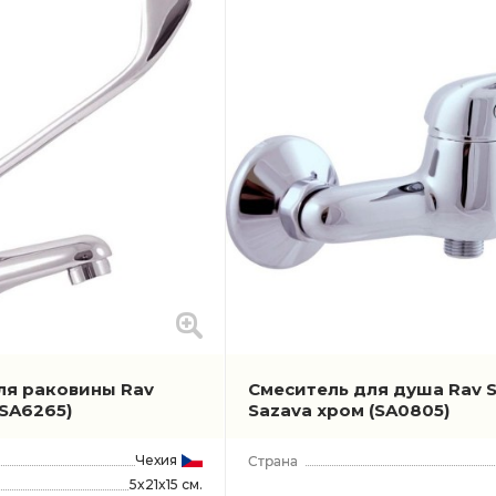
ic
chen
ля раковины Rav
Смеситель для душа Rav S
(SA6265)
Sazava хром
(SA0805)
Чехия
5x21x15 см.