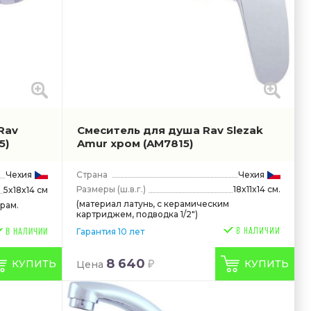
Rav
Смеситель для душа Rav Slezak
5)
Amur хром
(AM7815)
Чехия
Страна
Чехия
Размеры
(ш.в.г.)
18x11x14 см.
5x18x14 см
(материал латунь, с керамическим
ерам.
картриджем, подводка 1/2")
Гарантия 10 лет
В НАЛИЧИИ
8 640
КУПИТЬ
КУПИТЬ
Цена