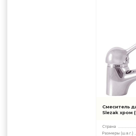
Seina Jost
Termo
Tigris
Victoria
Vltava
Vltava Kit
Yukon
Zambezi
Смеситель д
Slezak хром
(ш.в.г.)