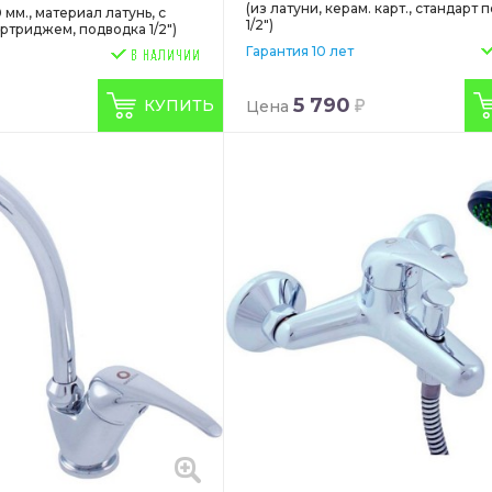
(из латуни, керам. карт., стандарт
 мм., материал латунь, с
1/2")
ртриджем, подводка 1/2")
Гарантия 10 лет
5 790
КУПИТЬ
Цена