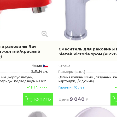
ля раковины Rav
Смеситель для раковины 
va желтый/красный
Slezak Victoria хром
(VI226
)
Чехия
5x11x14 см.
(ш.в.г.)
 мм., корпус латунь,
(Длина излива 99 мм., латунный, к
тридж, подвод воды на 1/2")
картридж, 1/2 дюйма)
Гарантия 10 лет
9 040
КУПИТЬ
Цена