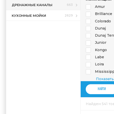
ДРЕНАЖНЫЕ КАНАЛЫ
663
Amur
Brilliance
КУХОННЫЕ МОЙКИ
2629
Colorado
Dunaj
Dunaj Ter
Junior
Kongo
Labe
Loira
Mississipp
Morava
Показать
Morava E
Morava re
Sazava
Найден 541 т
Seina