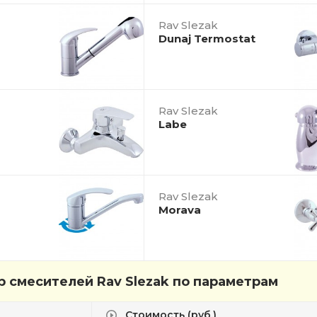
Rav Slezak
Dunaj Termostat
Rav Slezak
Labe
Rav Slezak
Morava
 смесителей Rav Slezak по параметрам
Стоимость (руб.)