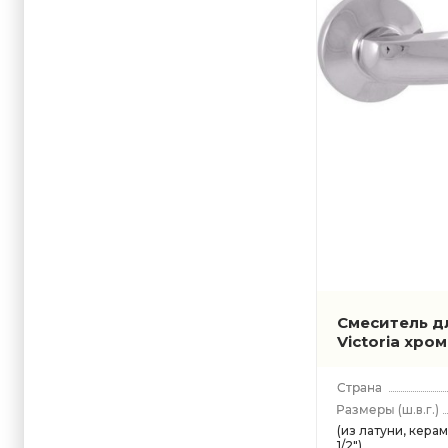
Смеситель д
Victoria хро
(ш.в.г.)
(из латуни, керам
1/2")