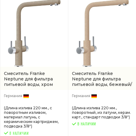
Смеситель Franke
Смеситель Franke
Neptune для фильтра
Neptune для фильтра
питьевой воды, хром
питьевой воды, бежевый/
(1150370698)
хром
(артикул
1150370709)
Германия
Германия
(Длина излива 220 мм., с
(Длина излива 220 мм.,
поворотным изливом,
поворотный, из латуни, керам.
материал латунь, с
карт., стандарт подводки 3/8")
керамическим картриджем,
В НАЛИЧИИ
подводка 3/8")