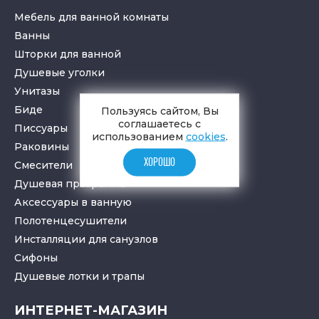
Мебель для ванной комнаты
Ванны
Шторки для ванной
Душевые уголки
Унитазы
Биде
Пользуясь сайтом, Вы
соглашаетесь с
Писсуары
использованием
cookies
.
Раковины
ХОРОШО
Смесители
Душевая программа
Аксессуары в ванную
Полотенцесушители
Инсталляции для санузлов
Cифоны
Душевые лотки
и
трапы
ИНТЕРНЕТ-МАГАЗИН