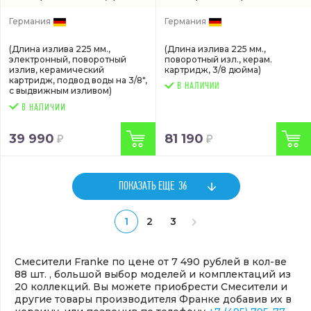
1150625523)
матовый
(1150625525)
Германия
Германия
(Длина излива 225 мм.,
(Длина излива 225 мм.,
электронный, поворотный
поворотный изл., керам.
излив, керамический
картридж, 3/8 дюйма)
картридж, подвод воды на 3/8",
В НАЛИЧИИ
с выдвижным изливом)
39 990
81 190
ПОКАЗАТЬ ЕЩЕ
36
1
2
3
Смесители Franke по цене от 7 490 рублей в кол-ве
88 шт. , большой выбор моделей и комплектаций из
20 коллекций. Вы можете приобрести Смесители и
другие товары производителя Франке добавив их в