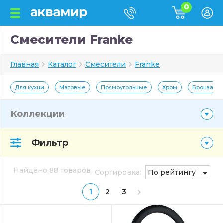
0
Смесители Franke
Главная
Каталог
Смесители
Franke
Для кухни
Матовые
Прямоугольные
Хром
Бронза
Коллекции
Фильтр
Найдено 88 товаров
Сортировка:
По рейтингу
1
2
3