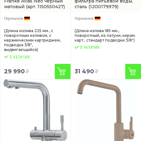
Franke Atlas Neo черный
фильтра питьевой воды,
матовый
(арт. 1150550427)
сталь
(1200179979)
Германия
Германия
(Длина излива 225 мм., с
(Длина излива 185 мм.,
поворотным изливом, с
поворотный, из латуни, керам.
керамическим картриджем,
карт., стандарт подводки 3/8")
подводка 3/8",
В НАЛИЧИИ
выдвигающийся)
29 990
31 490