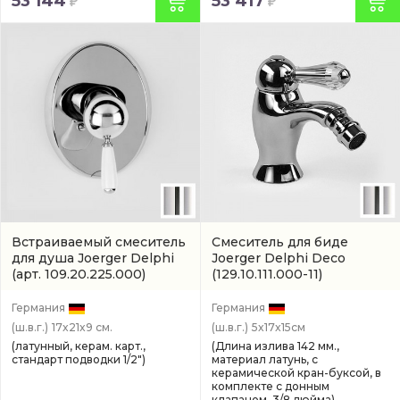
53 144
53 417
Встраиваемый смеситель
Смеситель для биде
для душа Joerger Delphi
Joerger Delphi Deco
(арт. 109.20.225.000)
(129.10.111.000-11)
Германия
Германия
(ш.в.г.)
17x21x9 см.
(ш.в.г.)
5x17x15см
(латунный, керам. карт.,
(Длина излива 142 мм.,
стандарт подводки 1/2")
материал латунь, с
керамической кран-буксой, в
комплекте с донным
клапаном, 3/8 дюйма)