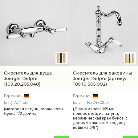
Смеситель для душа
Смеситель для раковины
Joerger Delphi
Joerger Delphi
(артикул
(109.20.205.040)
109.10.305.002)
Германия
Германия
(в.г.)
7x14 см.
(ш.в.г.)
16x24x22см.
(материал латунь, керам. кран-
(Длина излива 165 мм.,
букса, 1/2 дюйма)
поворотный, из латуни,
керамическая кран букса, с
донным клапаном, подвод
воды на 3/8")