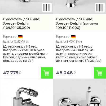
Смеситель для биде
Смеситель для биде
Joerger Delphi
Joerger Delphi
(артикул
(109.10.105.000)
109.10.111.000)
Германия
Германия
(ш.в.г.)
16x15x19 см.
(ш.в.г.)
9x15x19 см
(Длина излива 145 мм.,
(Длина излива 145 мм., с
поворотный изл., материал
поворотным изливом, из
латунь, с керамической кран-
латуни, с керамическим
буксой, с донным клапаном,
картриджем, в комплекте с
подвод воды на 1/2")
донным клапаном, 3/8 дюйма)
47 775
48 048