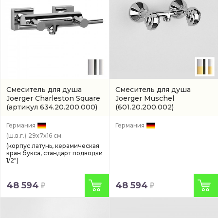
Смеситель для душа
Смеситель для душа
Joerger Charleston Square
Joerger Muschel
(артикул 634.20.200.000)
(601.20.200.002)
Германия
Германия
(ш.в.г.)
29x7x16 см.
(корпус латунь, керамическая
кран букса, стандарт подводки
1/2")
48 594
48 594