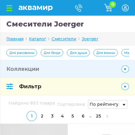
0
Смесители Joerger
Главная
Каталог
Смесители
Joerger
Для раковины
Для биде
Для душа
Для ванны
Мато
Коллекции
Фильтр
Найдено 893 товара
Сортировка:
По рейтингу
...
1
2
3
4
5
6
25