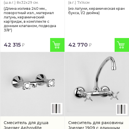
(ш.в.г.)
8x32x29 см.
(в.г.)
7x14см
(Длина излива 240 мм.,
(из латуни, керамическая кран
поворотный изл., материал
букса, 1/2 дюйма)
латунь, керамический
картридж, в комплекте с
донным клапаном, подводка
3/8")
42 315
42 770
Смеситель для душа
Смеситель для раковины
Joerger Aphrodite
Joerger 1909 с длинным