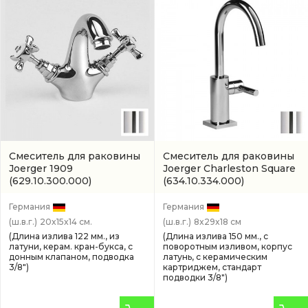
Смеситель для раковины
Смеситель для раковины
Joerger 1909
Joerger Charleston Square
(629.10.300.000)
(634.10.334.000)
Германия
Германия
(ш.в.г.)
20x15x14 см.
(ш.в.г.)
8x29x18 см
(Длина излива 122 мм., из
(Длина излива 150 мм., с
латуни, керам. кран-букса, с
поворотным изливом, корпус
донным клапаном, подводка
латунь, с керамическим
3/8")
картриджем, стандарт
подводки 3/8")