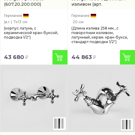
(607.20.200.000)
изливом
(арт.
629.20.650.000)
Германия
Германия
(в.г.)
7x13 см.
20 см.
(корпус латунь, с
(Длина излива 258 мм., с
керамической кран-буксой,
поворотным изливом,
подводка 1/2")
латунный, керам. кран-букса,
стандарт подводки 1/2")
43 680
44 863