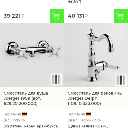
на 3/8")
39 221
40 131
Смеситель для душа
Смеситель для раковины
Joerger 1909
(арт.
Joerger Delphi
629.20.200.000)
(109.10.333.000)
Германия
Германия
(в.г.)
7x15 см.
(ш.в.г.)
9x24x22 см
(из латуни, керам. кран-букса,
(Длина излива 165 мм.,