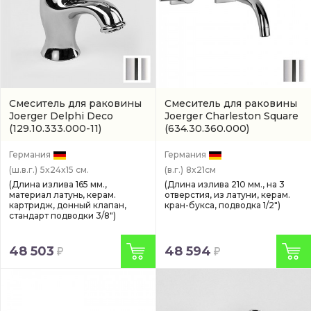
Смеситель для раковины
Смеситель для раковины
Joerger Delphi Deco
Joerger Charleston Square
(129.10.333.000-11)
(634.30.360.000)
Германия
Германия
(ш.в.г.)
5x24x15 см.
(в.г.)
8x21см
(Длина излива 165 мм.,
(Длина излива 210 мм., на 3
материал латунь, керам.
отверстия, из латуни, керам.
картридж, донный клапан,
кран-букса, подводка 1/2")
стандарт подводки 3/8")
48 503
48 594