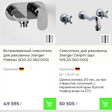
Встраиваемый смеситель
Смеситель для раковины
для раковины Joerger
Joerger Delphi
(арт.
Plateau
(630.20.360.000)
109.30.360.000)
Германия
Германия
(в.г.)
8x25 см
(Длина излива 210 мм., на три
отверстия, латунный, с
керамической кран-буксой,
подвод воды на 1/2")
49 595
50 505