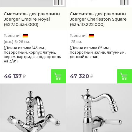
Смеситель для раковины
Смеситель для раковины
Joerger Empire Royal
Joerger Charleston Square
(627.10.334.000)
(634.10.222.000)
Германия
Германия
(ш.в.)
6x28 см.
25 см.
(Длина излива 145 мм.,
(Длина излива 85 мм.,
поворотный, корпус латунь,
поворотный излив, латунный,
керам. картридж, подвод воды
донный клапан)
на 3/8")
46 137
47 320