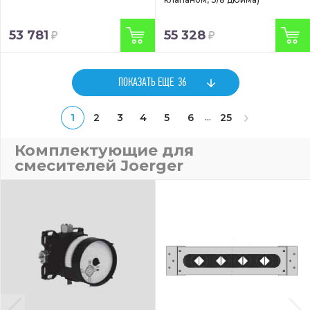
53 781
55 328
ПОКАЗАТЬ ЕЩЕ
36
...
1
2
3
4
5
6
25
Комплектующие для
смесителей Joerger