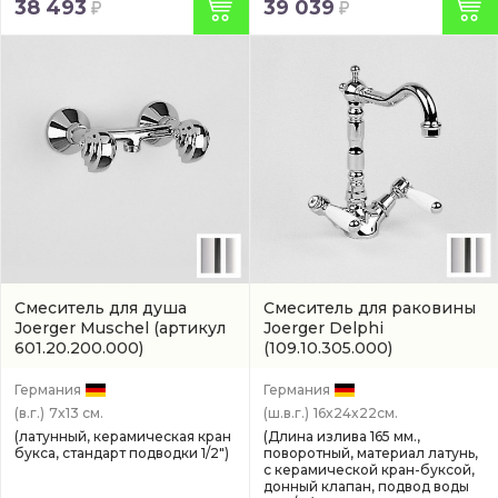
38 493
39 039
Смеситель для душа
Смеситель для раковины
Joerger Muschel
(артикул
Joerger Delphi
601.20.200.000)
(109.10.305.000)
Германия
Германия
(в.г.)
7x13 см.
(ш.в.г.)
16x24x22см.
(латунный, керамическая кран
(Длина излива 165 мм.,
букса, стандарт подводки 1/2")
поворотный, материал латунь,
с керамической кран-буксой,
донный клапан, подвод воды