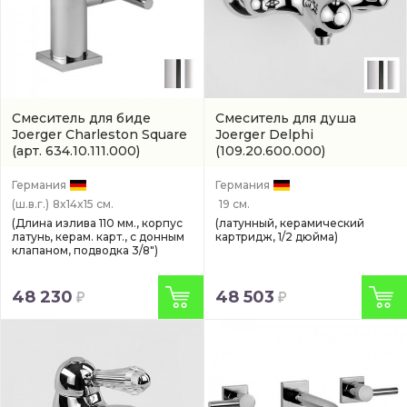
Смеситель для биде
Смеситель для душа
Joerger Charleston Square
Joerger Delphi
(арт. 634.10.111.000)
(109.20.600.000)
Германия
Германия
(ш.в.г.)
8x14x15 см.
19 см.
(Длина излива 110 мм., корпус
(латунный, керамический
латунь, керам. карт., с донным
картридж, 1/2 дюйма)
клапаном, подводка 3/8")
48 230
48 503