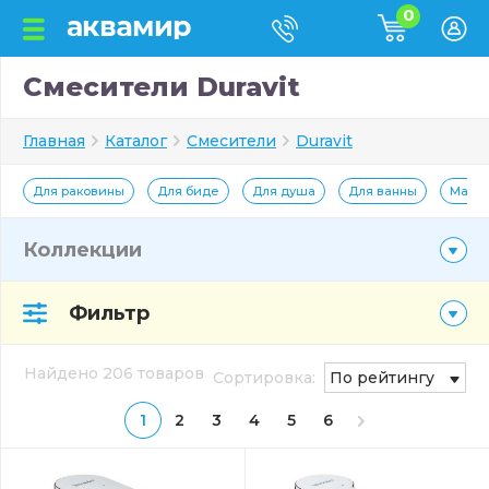
0
Смесители Duravit
Главная
Каталог
Смесители
Duravit
Для раковины
Для биде
Для душа
Для ванны
Мато
Коллекции
Фильтр
Найдено 206 товаров
Сортировка:
По рейтингу
1
2
3
4
5
6