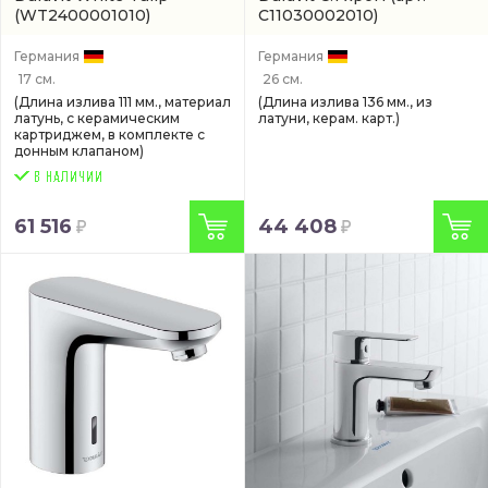
(WT2400001010)
C11030002010)
Германия
Германия
17 см.
26 см.
(Длина излива 111 мм., материал
(Длина излива 136 мм., из
латунь, с керамическим
латуни, керам. карт.)
картриджем, в комплекте с
донным клапаном)
61 516
44 408