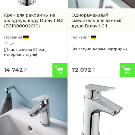
Кран для раковины на
Однорычажный
холодную воду Duravit B.2
смеситель для ванны/
(B21080002010)
душа Duravit C.1
(C15230000010)
Германия
Германия
14 см.
(из латуни, керам. картридж)
(Длина излива 87 мм.,
материал латунь)
14 742
72 072