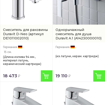
Смеситель для раковины
Однорычажный
Duravit D-Neo
(артикул
смеситель для душа
DE1011002010)
Duravit A.1
(A14230000010)
Германия
Германия
15 см.
(из латуни, керам. картридж)
(Длина излива 94 мм.,
материал латунь,
керамический картридж)
18 473
19 110