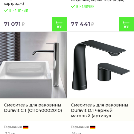
картридж)
В НАЛИЧИИ
71 071
77 441
Смеситель для раковины
Смеситель для раковины
Duravit C.1
(C11040002010)
Duravit D.1 черный
матовый
(артикул
D11120002046)
Германия
Германия
32 см.
16 см.