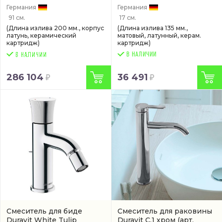
Германия
Германия
91 см.
17 см.
(Длина излива 200 мм., корпус
(Длина излива 135 мм.,
латунь, керамический
матовый, латунный, керам.
картридж)
картридж)
В НАЛИЧИИ
286 104
36 491
Смеситель для биде
Смеситель для раковины
Duravit White Tulip
Duravit C.1 хром
(арт.