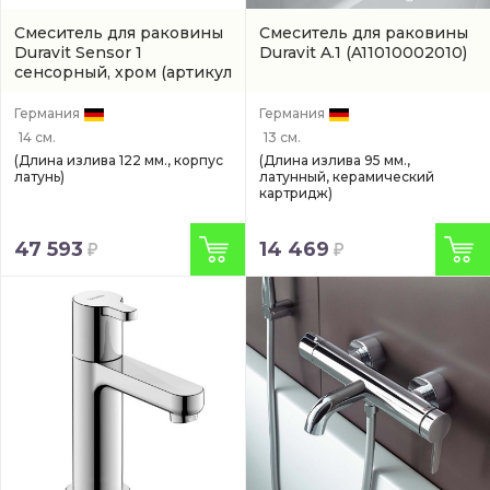
Смеситель для раковины
Смеситель для раковины
Duravit Sensor 1
Duravit A.1
(A11010002010)
сенсорный, хром
(артикул
SE1090007010)
Германия
Германия
14 см.
13 см.
(Длина излива 122 мм., корпус
(Длина излива 95 мм.,
латунь)
латунный, керамический
картридж)
47 593
14 469