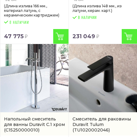
(Длина излива 166 мм.,
(Длина излива 148 мм., из
материал латунь, с
латуни, керам. карт.)
керамическим картриджем)
В НАЛИЧИИ
47 775
231 049
Напольный смеситель
Смеситель для раковины
для ванны Duravit C.1 хром
Duravit Tulum
(C15250000010)
(TU1020002046)