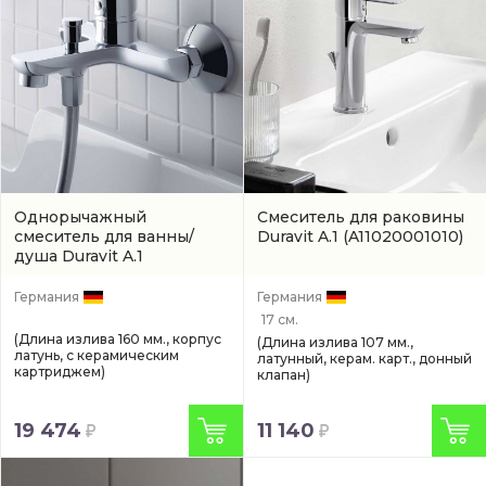
Однорычажный
Смеситель для раковины
смеситель для ванны/
Duravit A.1
(A11020001010)
душа Duravit A.1
(A15230000010)
Германия
Германия
17 см.
(Длина излива 160 мм., корпус
(Длина излива 107 мм.,
латунь, с керамическим
латунный, керам. карт., донный
картриджем)
клапан)
19 474
11 140