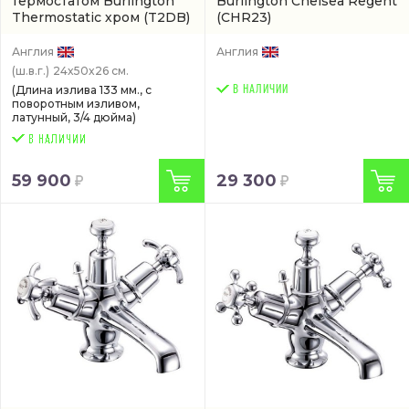
термостатом Burlington
Burlington Chelsea Regent
Thermostatic хром
(T2DB)
(CHR23)
Англия
Англия
(ш.в.г.)
24x50x26 см.
(Длина излива 133 мм., с
В НАЛИЧИИ
поворотным изливом,
латунный, 3/4 дюйма)
59 900
29 300