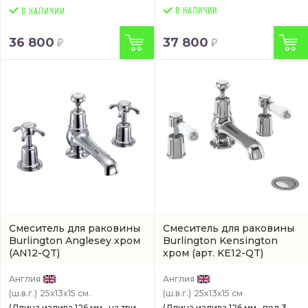
В НАЛИЧИИ
36 800
37 800
Смеситель для раковины
Смеситель для раковины
Burlington Anglesey хром
Burlington Kensington
(AN12-QT)
хром
(арт. KE12-QT)
Англия
Англия
(ш.в.г.)
25x13x15 см.
(ш.в.г.)
25x13x15 см
(Длина излива 126 мм., на три
(Длина излива 126 мм., под 3