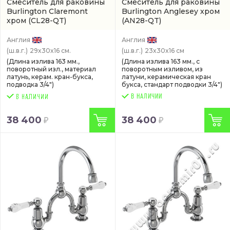
Смеситель для раковины
Смеситель для раковины
Burlington Claremont
Burlington Anglesey хром
хром
(CL28-QT)
(AN28-QT)
Англия
Англия
(ш.в.г.)
29x30x16 см.
(ш.в.г.)
23x30x16 см
(Длина излива 163 мм.,
(Длина излива 163 мм., с
поворотный изл., материал
поворотным изливом, из
латунь, керам. кран-букса,
латуни, керамическая кран
подводка 3/4")
букса, стандарт подводки 3/4")
В НАЛИЧИИ
38 400
38 400