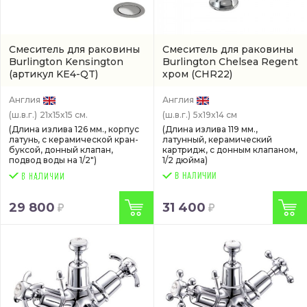
Смеситель для раковины
Смеситель для раковины
Burlington Kensington
Burlington Chelsea Regent
(артикул KE4-QT)
хром
(CHR22)
Англия
Англия
(ш.в.г.)
21x15x15 см.
(ш.в.г.)
5x19x14 см
(Длина излива 126 мм., корпус
(Длина излива 119 мм.,
латунь, с керамической кран-
латунный, керамический
буксой, донный клапан,
картридж, с донным клапаном,
подвод воды на 1/2")
1/2 дюйма)
В НАЛИЧИИ
29 800
31 400