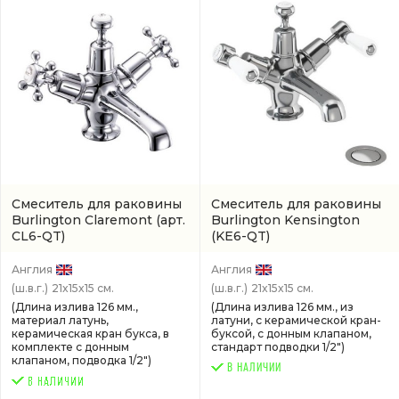
Смеситель для раковины
Смеситель для раковины
Burlington Claremont
(арт.
Burlington Kensington
CL6-QT)
(KE6-QT)
Англия
Англия
(ш.в.г.)
21x15x15 см.
(ш.в.г.)
21x15x15 см.
(Длина излива 126 мм.,
(Длина излива 126 мм., из
материал латунь,
латуни, с керамической кран-
керамическая кран букса, в
буксой, с донным клапаном,
комплекте с донным
стандарт подводки 1/2")
клапаном, подводка 1/2")
В НАЛИЧИИ