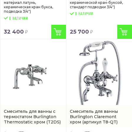
материал латунь,
керамической кран-буксой,
керамическая кран букса,
стандарт подводки 3/4")
подводка 3/4")
В НАЛИЧИИ
32 400
25 700
Смеситель для ванны с
Смеситель для ванны
термостатом Burlington
Burlington Claremont
Thermostatic хром
(T2DS)
хром
(артикул T8-QT)