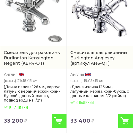
Смеситель для раковины
Смеситель для раковины
Burlington Kensington
Burlington Anglesey
Regent
(KER4-QT)
(артикул AN6-QT)
Англия
Англия
(ш.в.г.)
21x18x15 см.
(ш.в.г.)
19x15x15 см
(Длина излива 126 мм., корпус
(Длина излива 126 мм.,
латунь, с керамической кран-
латунный, керам. кран-букса, с
буксой, донный клапан,
донным клапаном, 1/2 дюйма)
подвод воды на 1/2")
В НАЛИЧИИ
33 200
33 400