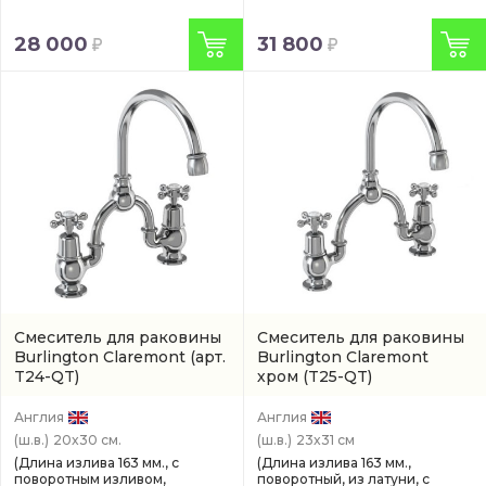
28 000
31 800
Смеситель для раковины
Смеситель для раковины
Burlington Claremont
(арт.
Burlington Claremont
T24-QT)
хром
(T25-QT)
Англия
Англия
(ш.в.)
20x30 см.
(ш.в.)
23x31 см
(Длина излива 163 мм., с
(Длина излива 163 мм.,
поворотным изливом,
поворотный, из латуни, с