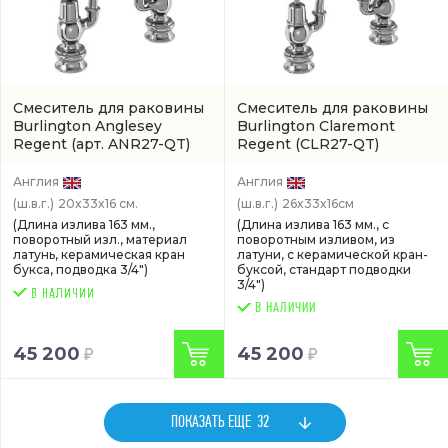
Смеситель для раковины
Смеситель для раковины
Burlington Anglesey
Burlington Claremont
Regent
(арт. ANR27-QT)
Regent
(CLR27-QT)
Англия
Англия
(ш.в.г.)
20x33x16 см.
(ш.в.г.)
26x33x16см
(Длина излива 163 мм.,
(Длина излива 163 мм., с
поворотный изл., материал
поворотным изливом, из
латунь, керамическая кран
латуни, с керамической кран-
букса, подводка 3/4")
буксой, стандарт подводки
3/4")
В НАЛИЧИИ
45 200
45 200
ПОКАЗАТЬ ЕЩЕ
32