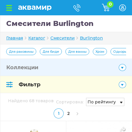
0
Смесители Burlington
Главная
Каталог
Смесители
Burlington
Для раковины
Для биде
Для ванны
Хром
Однорыча
Коллекции
Фильтр
Найдено 68 товаров
Сортировка:
По рейтингу
1
2