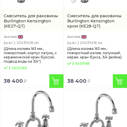
Смеситель для раковины
Смеситель для раковины
Burlington Kensington
Burlington Kensington
(KE27-QT)
хром
(KE28-QT)
Англия
Англия
(ш.в.г.)
20x30x16 см.
(ш.в.г.)
20x30x16 см.
(Длина излива 163 мм.,
(Длина излива 163 мм.,
поворотный, корпус латунь, с
поворотный излив, латунный,
керамической кран-буксой,
керам. кран-букса, 3/4 дюйма)
подвод воды на 3/4")
В НАЛИЧИИ
38 400
38 400