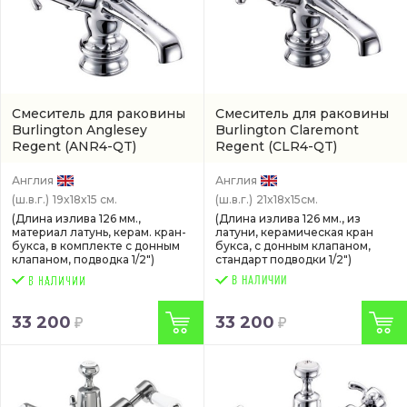
Смеситель для раковины
Смеситель для раковины
Burlington Anglesey
Burlington Claremont
Regent
(ANR4-QT)
Regent
(CLR4-QT)
Англия
Англия
(ш.в.г.)
19x18x15 см.
(ш.в.г.)
21x18x15см.
(Длина излива 126 мм.,
(Длина излива 126 мм., из
материал латунь, керам. кран-
латуни, керамическая кран
букса, в комплекте с донным
букса, с донным клапаном,
клапаном, подводка 1/2")
стандарт подводки 1/2")
В НАЛИЧИИ
33 200
33 200