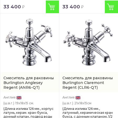
33 400
33 400
Смеситель для раковины
Смеситель для раковины
Burlington Anglesey
Burlington Claremont
Regent
(ANR6-QT)
Regent
(CLR6-QT)
Англия
Англия
(ш.в.г.)
19x18x15 см.
(ш.в.г.)
21x18x15см
(Длина излива 126 мм., корпус
(Длина излива 126 мм.,
латунь, керам. кран-букса,
латунный, керамическая кран
донный клапан, подвод воды
букса, с донным клапаном, 1/2