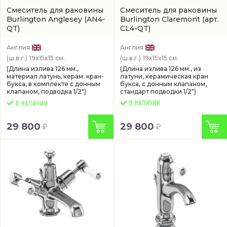
Смеситель для раковины
Смеситель для раковины
Burlington Anglesey
(AN4-
Burlington Claremont
(арт.
QT)
CL4-QT)
Англия
Англия
(ш.в.г.)
19x15x15 см.
(ш.в.г.)
19x15x15 см.
(Длина излива 126 мм.,
(Длина излива 126 мм., из
материал латунь, керам. кран-
латуни, керамическая кран
букса, в комплекте с донным
букса, с донным клапаном,
клапаном, подводка 1/2")
стандарт подводки 1/2")
В НАЛИЧИИ
29 800
29 800