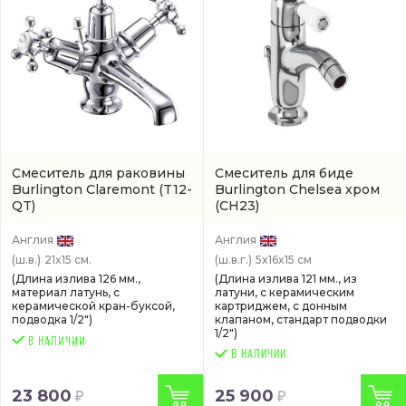
Смеситель для раковины
Смеситель для биде
Burlington Claremont
(T12-
Burlington Chelsea хром
QT)
(CH23)
Англия
Англия
(ш.в.)
21x15 см.
(ш.в.г.)
5x16x15 см
(Длина излива 126 мм.,
(Длина излива 121 мм., из
материал латунь, с
латуни, с керамическим
керамической кран-буксой,
картриджем, с донным
подводка 1/2")
клапаном, стандарт подводки
1/2")
В НАЛИЧИИ
23 800
25 900