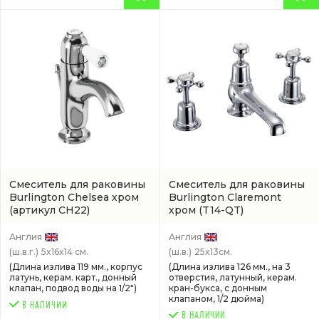
Смеситель для раковины
Смеситель для раковины
Burlington Chelsea хром
Burlington Claremont
(артикул CH22)
хром
(T14-QT)
Англия
Англия
(ш.в.г.)
5x16x14 см.
(ш.в.)
25x13см.
(Длина излива 119 мм., корпус
(Длина излива 126 мм., на 3
латунь, керам. карт., донный
отверстия, латунный, керам.
клапан, подвод воды на 1/2")
кран-букса, с донным
клапаном, 1/2 дюйма)
В НАЛИЧИИ