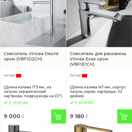
Смеситель Vincea Desire
Смеситель для раковины
хром
(VBF1D2CH)
Vincea Esse хром
(VBF1E1CH)
Китай
Китай
(Длина излива 173 мм., из
(Длина излива 147 мм., корпус
латуни, керамический
латунь, керам. картридж, 1/2
картридж, подвод воды на 1/2")
дюйма)
В НАЛИЧИИ
9 000
9 180