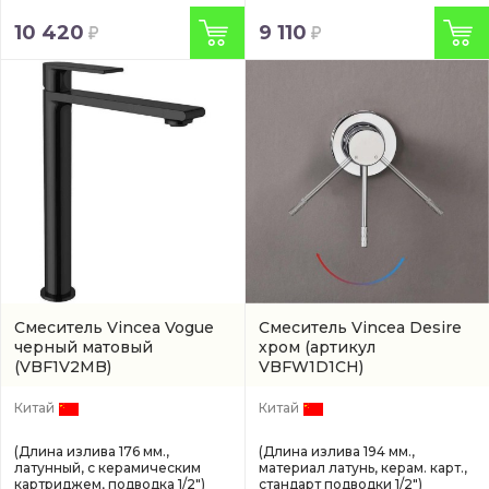
10 420
9 110
Смеситель Vincea Vogue
Смеситель Vincea Desire
черный матовый
хром
(артикул
(VBF1V2MB)
VBFW1D1CH)
Китай
Китай
(Длина излива 176 мм.,
(Длина излива 194 мм.,
латунный, с керамическим
материал латунь, керам. карт.,
картриджем, подводка 1/2")
стандарт подводки 1/2")