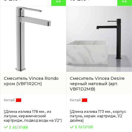
Смеситель Vincea Rondo
Смеситель Vincea Desire
хром
(VBF1R2CH)
черный матовый
(арт.
VBF1D2MB)
Китай
Китай
(Длина излива 178 мм., из
(Длина излива 173 мм., корпус
латуни, керамический
латунь, керам. картридж, 1/2
картридж, подвод воды на 1/2")
дюйма)
В НАЛИЧИИ