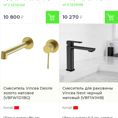
В НАЛИЧИИ
10 800
10 270
Смеситель Vincea Desire
Смеситель для раковины
золото матовое
Vincea Next черный
(VBFW1D1BG)
матовый
(VBF1N1MB)
Китай
Китай
(Длина излива 194 мм.,
(Длина излива 142 мм., корпус