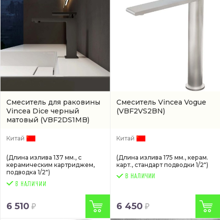
Смеситель для раковины
Смеситель Vincea Vogue
Vincea Dice черный
(VBF2VS2BN)
матовый
(VBF2DS1MB)
Китай
Китай
(Длина излива 137 мм., с
(Длина излива 175 мм., керам.
керамическим картриджем,
карт., стандарт подводки 1/2")
подводка 1/2")
В НАЛИЧИИ
6 510
6 450