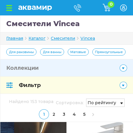
0
Смесители Vincea
Главная
Каталог
Смесители
Vincea
Для раковины
Для ванны
Матовые
Прямоугольные
Коллекции
Фильтр
Найдено 153 товара
Сортировка:
По рейтингу
1
2
3
4
5