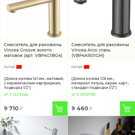
Смеситель для раковины
Смеситель для раковины
Vincea Groove золото
Vincea Arco сталь
матовое
(арт. VBF4G1BG4)
(VBF4AR01GM)
Китай
Китай
(Длина излива 141 мм., матовый,
(Длина излива 126 мм.,
с керамическим картриджем,
материал латунь, керам. карт.,
подводка 1/2")
стандарт подводки 1/2")
В НАЛИЧИИ
9 710
9 460