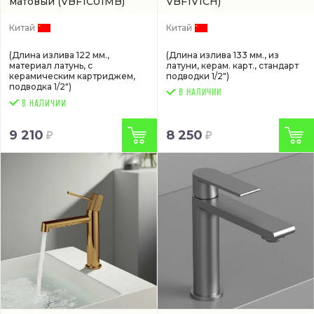
матовый
(VBF1C01MB)
VBF1V1CH)
Китай
Китай
(Длина излива 122 мм.,
(Длина излива 133 мм., из
материал латунь, с
латуни, керам. карт., стандарт
керамическим картриджем,
подводки 1/2")
подводка 1/2")
В НАЛИЧИИ
9 210
8 250