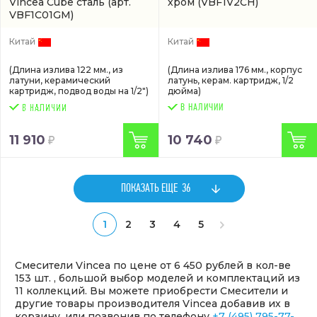
Vincea Cube сталь
(арт.
хром
(VBF1V2CH)
VBF1C01GM)
Китай
Китай
(Длина излива 122 мм., из
(Длина излива 176 мм., корпус
латуни, керамический
латунь, керам. картридж, 1/2
картридж, подвод воды на 1/2")
дюйма)
В НАЛИЧИИ
11 910
10 740
ПОКАЗАТЬ ЕЩЕ
36
1
2
3
4
5
Смесители Vincea по цене от 6 450 рублей в кол-ве
153 шт. , большой выбор моделей и комплектаций из
11 коллекций. Вы можете приобрести Смесители и
другие товары производителя Vincea добавив их в
корзину, или позвонив по телефону
+7 (495) 795-77-