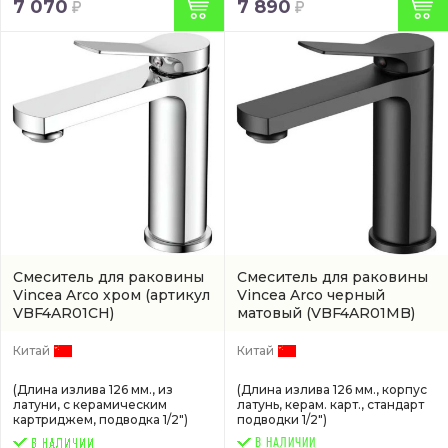
7 070
7 890
Смеситель для раковины
Смеситель для раковины
Vincea Arco хром
(артикул
Vincea Arco черный
VBF4AR01CH)
матовый
(VBF4AR01MB)
Китай
Китай
(Длина излива 126 мм., из
(Длина излива 126 мм., корпус
латуни, с керамическим
латунь, керам. карт., стандарт
картриджем, подводка 1/2")
подводки 1/2")
В НАЛИЧИИ