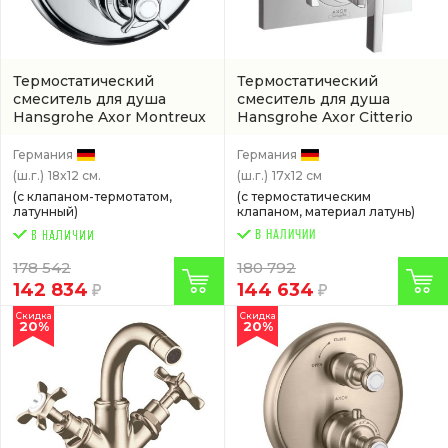
Термостатический
Термостатический
смеситель для душа
смеситель для душа
Hansgrohe Axor Montreux
Hansgrohe Axor Citterio
хром
(16800000)
хром
(артикул 39700000)
Германия
Германия
(ш.г.)
18x12 см.
(ш.г.)
17x12 см
(с клапаном-термотатом,
(с термостатическим
латунный)
клапаном, материал латунь)
В НАЛИЧИИ
178 542
180 792
142 834
144 634
Скидка
Скидка
20%
20%