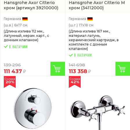
Hansgrohe Axor Citterio
Hansgrohe Axor Citterio M
хром
(артикул 39210000)
хром
(34112000)
Германия
Германия
(ш.в.)
6x17 см.
(ш.г.)
17x18 см
(Длина излива 112 мм.,
(Длина излива 167 мм.,
латунный, керам. карт., с
материал латунь,
донным клапаном)
керамический картридж, в
комплекте с донным
клапаном)
В НАЛИЧИИ
139 296
141 698
111 437
113 358
Скидка
Скидка
20%
42%