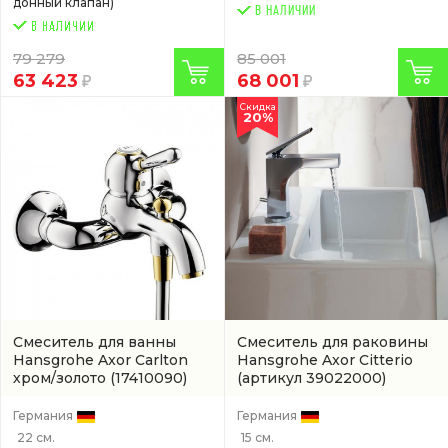
донный клапан)
В НАЛИЧИИ
79 279
85 001
63 423
68 001
Скидка
20%
Смеситель для ванны
Смеситель для раковины
Hansgrohe Axor Carlton
Hansgrohe Axor Citterio
хром/золото
(17410090)
(артикул 39022000)
Германия
Германия
22 см.
15 см.