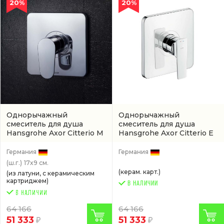
20%
20%
Однорычажный
Однорычажный
смеситель для душа
смеситель для душа
Hansgrohe Axor Citterio M
Hansgrohe Axor Citterio E
хром
(34625000)
хром
(36655000)
Германия
Германия
(ш.г.)
17x9 см.
(керам. карт.)
(из латуни, с керамическим
картриджем)
В НАЛИЧИИ
64 166
64 166
51 333
51 333