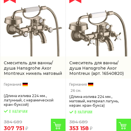
Смеситель для ванны/
Смеситель для ванны/
душа Hansgrohe Axor
душа Hansgrohe Axor
Montreux никель матовый
Montreux
(арт. 16540820)
(16551820)
Германия
Германия
26 см.
(Длина излива 224 мм.,
(Длина излива 224 мм.,
латунный, с керамической
матовый, материал латунь,
кран-буксой)
керам. кран-букса)
В НАЛИЧИИ
384 689
384 689
307 751
353 158