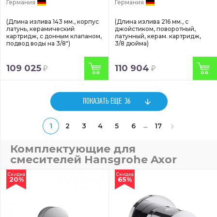
Германия
Германия
(Длина излива 143 мм., корпус
(Длина излива 216 мм., с
латунь, керамический
джойстиком, поворотный,
картридж, с донным клапаном,
латунный, керам. картридж,
подвод воды на 3/8")
3/8 дюйма)
109 025
110 904
ПОКАЗАТЬ ЕЩЕ
36
...
1
2
3
4
5
6
17
Комплектующие для
смесителей Hansgrohe Axor
Скидка
Скидка
20%
65%