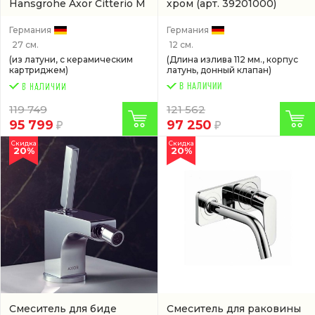
Hansgrohe Axor Citterio M
хром
(арт. 39201000)
хром
(34620000)
Германия
Германия
27 см.
12 см.
(из латуни, с керамическим
(Длина излива 112 мм., корпус
картриджем)
латунь, донный клапан)
В НАЛИЧИИ
119 749
121 562
95 799
97 250
Скидка
Скидка
20%
20%
Смеситель для биде
Смеситель для раковины