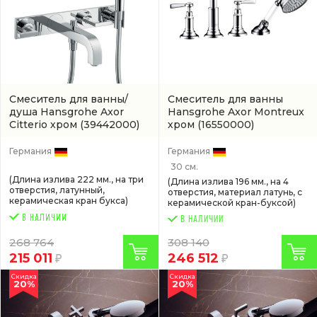
Смеситель для ванны/
Смеситель для ванны
душа Hansgrohe Axor
Hansgrohe Axor Montreux
Citterio хром
(39442000)
хром
(16550000)
Германия
Германия
30 см.
(Длина излива 222 мм., на три
(Длина излива 196 мм., на 4
отверстия, латунный,
отверстия, материал латунь, с
керамическая кран букса)
керамической кран-буксой)
В НАЛИЧИИ
268 764
308 140
215 011
246 512
Скидка
Скидка
20%
20%