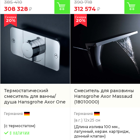
385 410
390 718
308 328
312 574
Скидка
Скидка
20%
20%
Термостатический
Смеситель для раковины
смеситель для ванны/
Hansgrohe Axor Massaud
душа Hansgrohe Axor One
(18010000)
(45712000)
Германия
Германия
(в.г.)
12x25 см
(с термостатом)
(Длина излива 100 мм.,
латунный, керам. картридж,
донный клапан)