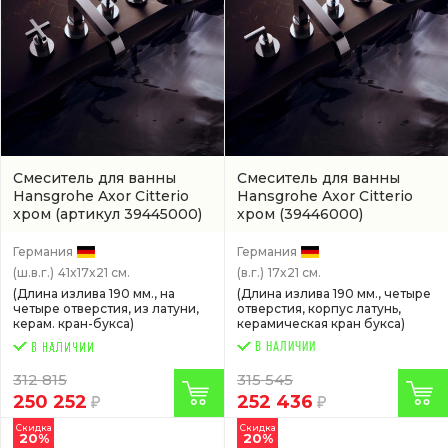
Смеситель для ванны
Смеситель для ванны
Hansgrohe Axor Citterio
Hansgrohe Axor Citterio
хром
(артикул 39445000)
хром
(39446000)
Германия
Германия
(ш.в.г.)
41x17x21 см.
(в.г.)
17x21 см.
(Длина излива 190 мм., на
(Длина излива 190 мм., четыре
четыре отверстия, из латуни,
отверстия, корпус латунь,
керам. кран-букса)
керамическая кран букса)
В НАЛИЧИИ
312 815
315 545
250 252
252 436
Скидка
Скидка
20%
20%