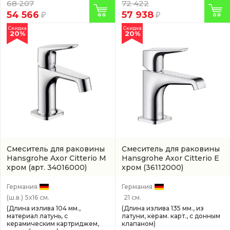
68 207
72 422
54 566
57 938
Скидка
Скидка
20%
20%
Смеситель для раковины
Смеситель для раковины
Hansgrohe Axor Citterio M
Hansgrohe Axor Citterio E
хром
(арт. 34016000)
хром
(36112000)
Германия
Германия
(ш.в.)
5x16 см.
21 см.
(Длина излива 104 мм.,
(Длина излива 135 мм., из
материал латунь, с
латуни, керам. карт., с донным
керамическим картриджем,
клапаном)