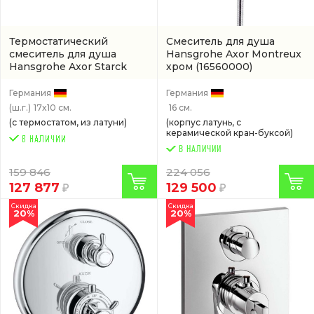
Термостатический
Смеситель для душа
смеситель для душа
Hansgrohe Axor Montreux
Hansgrohe Axor Starck
хром
(16560000)
хром
(10700000)
Германия
Германия
(ш.г.)
17x10 см.
16 см.
(с термостатом, из латуни)
(корпус латунь, с
керамической кран-буксой)
В НАЛИЧИИ
159 846
224 056
127 877
129 500
Скидка
Скидка
20%
20%