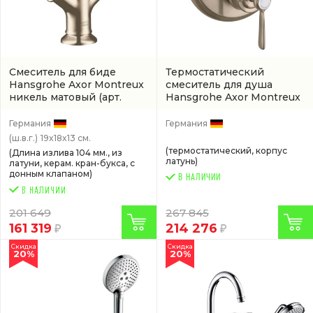
Смеситель для биде
Термостатический
Hansgrohe Axor Montreux
смеситель для душа
никель матовый
(арт.
Hansgrohe Axor Montreux
16520820)
никель матовый
(16801820)
Германия
Германия
(ш.в.г.)
19x18x13 см.
(термостатический, корпус
(Длина излива 104 мм., из
латунь)
латуни, керам. кран-букса, с
донным клапаном)
В НАЛИЧИИ
201 649
267 845
161 319
214 276
Скидка
Скидка
20%
20%