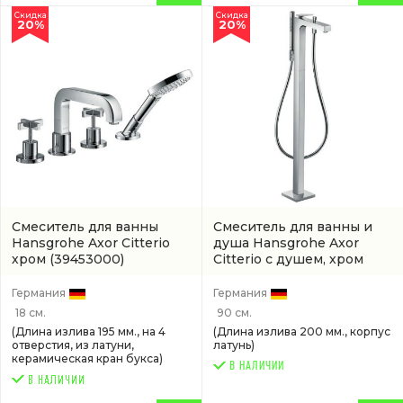
Скидка
Скидка
20%
20%
Смеситель для ванны
Смеситель для ванны и
Hansgrohe Axor Citterio
душа Hansgrohe Axor
хром
(39453000)
Citterio с душем, хром
(артикул 39440000)
Германия
Германия
18 см.
90 см.
(Длина излива 195 мм., на 4
(Длина излива 200 мм., корпус
отверстия, из латуни,
латунь)
керамическая кран букса)
В НАЛИЧИИ