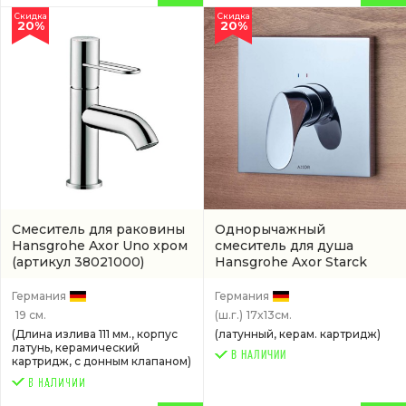
Скидка
Скидка
20%
20%
Смеситель для раковины
Однорычажный
Hansgrohe Axor Uno хром
смеситель для душа
(артикул 38021000)
Hansgrohe Axor Starck
Organic хром
(12605000)
Германия
Германия
19 см.
(ш.г.)
17x13см.
(Длина излива 111 мм., корпус
(латунный, керам. картридж)
латунь, керамический
В НАЛИЧИИ
картридж, с донным клапаном)