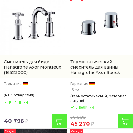
Смеситель для биде
Термостатический
Hansgrohe Axor Montreux
смеситель для ванны
(16523000)
Hansgrohe Axor Starck
хром
(10480000)
Германия
Германия
6 см.
(на 3 отверстия)
(термостатический, материал
латунь)
В НАЛИЧИИ
56 588
40 796
45 270
Скидка
Скидка