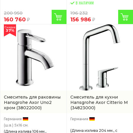
В НАЛИЧИИ
200 950
196 232
160 760
156 986
Скидка
37%
Смеситель для раковины
Смеситель для кухни
Hansgrohe Axor Uno2
Hansgrohe Axor Citterio M
хром
(38022000)
(34823000)
Германия
Германия
(ш.в.)
5x16 см.
(Длина излива 204 мм., с
(Длина излива 106 мм.,