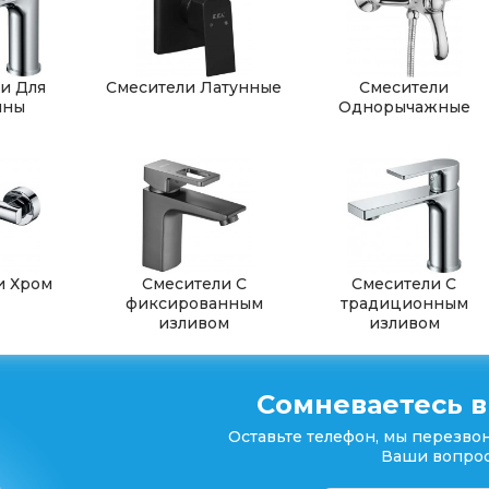
и Для
Смесители Латунные
Смесители
ины
Однорычажные
и Хром
Смесители С
Смесители С
фиксированным
традиционным
изливом
изливом
Сомневаетесь в
Оставьте телефон, мы перезвон
Ваши вопрос