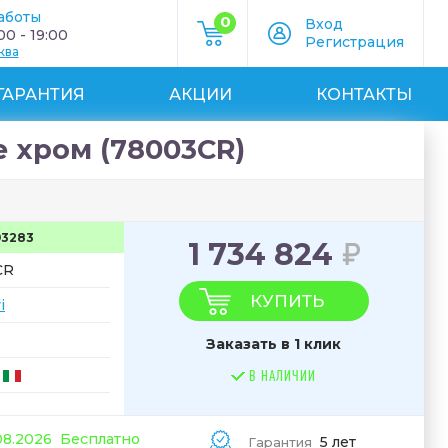
аботы
0
Вход
0 - 19:00
Регистрация
ква
ГАРАНТИЯ
АКЦИИ
КОНТАКТЫ
 хром (78003CR)
93283
1 734 824
CR
КУПИТЬ
i
Заказать в 1 клик
В НАЛИЧИИ
08.2026
Бесплатно
5 лет
Гарантия