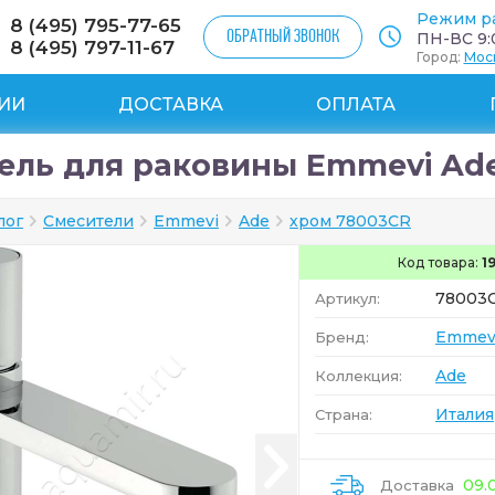
Режим р
8 (495) 795-77-65
ОБРАТНЫЙ ЗВОНОК
ПН-ВС 9:0
8 (495) 797-11-67
Город:
Мос
ИИ
ДОСТАВКА
ОПЛАТА
ель для раковины Emmevi Ade
лог
Смесители
Emmevi
Ade
хром 78003CR
Код товара:
1
78003
Артикул:
Emmev
Бренд:
Ade
Коллекция:
Италия
Страна:
09.
Доставка