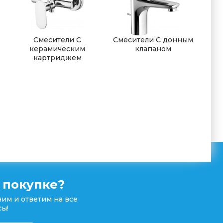
Смесители С
Смесители С донным
керамическим
клапаном
картриджем
 покупке?
им и ответим на все
ы!