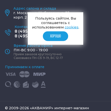
Адрес салона и склада
г.
Москва
,
ул. Шаболовка, д. 23,
корп. 2
Пользуясь сайтом, Вы
соглашаетесь с
Контактные телефоны
использованием
cookies
.
8 (495) 795-77-65
8 (495) 797-11-67
ХОРОШО
Время работы офиса
ПН-ВС 9:00 - 19:00
Прием заказов круглосуточно
Самовывоз ПН-СБ 9-19, ВС 12-17
Принимаем к оплате
© 2009-2026 «АКВАМИР» интернет-магазин