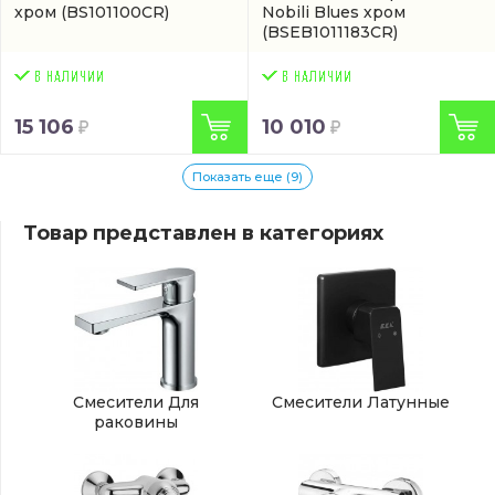
хром
(BS101100CR)
Nobili Blues хром
(BSEB1011183CR)
15 106
10 010
Показать еще (9)
Товар представлен в категориях
Смесители Для
Смесители Латунные
раковины