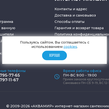
Контакты и адрес
Доставка и самовывоз
грамма
Способы оплаты
в ванную
Гарантия и возврат товара
ушители
Политика конфиденциально
для санузлов
Пользуясь сайтом, Вы соглашаетесь с
использованием
cookies
.
ки
и
трапы
ХОРОШО
ные телефоны
Время работы офиса
 795-77-65
ПН-ВС 9:00 - 19:00
Прием заказов круглосуточн
 797-11-67
Самовывоз ПН-СБ 9-19, ВС 12-
© 2009-2026 «АКВАМИР» интернет-магазин сантехни