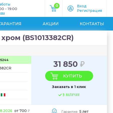
аботы
0
Вход
0 - 19:00
Регистрация
ква
ГАРАНТИЯ
АКЦИИ
КОНТАКТЫ
 хром (BS1013382CR)
95244
31 850
382CR
КУПИТЬ
Заказать в 1 клик
В НАЛИЧИИ
08.2026
от 700
5 лет
Гарантия