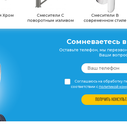
и Хром
Смесители С
Смесители В
поворотным изливом
современном стиле
Сомневаетесь в
Оставьте телефон, мы перезвон
Ваши вопрос
Соглашаюсь на обработку пе
соответствии с
политикой кон
ПОЛУЧИТЬ КОНСУЛЬ