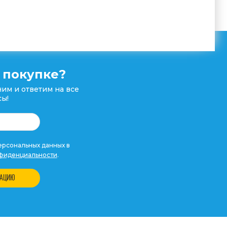
 покупке?
им и ответим на все
ы!
рсональных данных в
фиденциальности
.
ТАЦИЮ