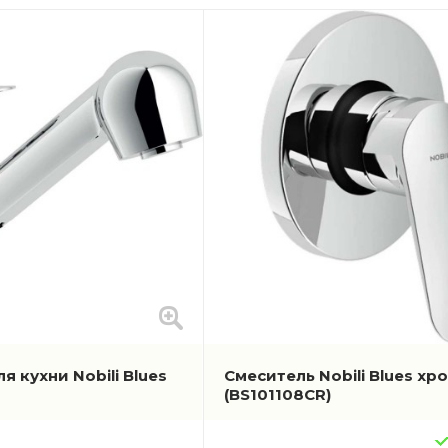
я кухни Nobili Blues
Смеситель Nobili Blues хр
(BS101108CR)