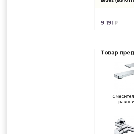
Blues
(BS1011
9 191
Товар пред
Смесител
раков