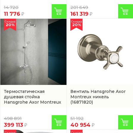
14 720
201 649
11 776
161 319
Скидка
Скидка
20%
20%
Термостатическая
Вентиль Hansgrohe Axor
душевая стойка
Montreux никель
Hansgrohe Axor Montreux
(16871820)
(16572000)
498 891
51 192
399 113
40 954
Скидка
Скидка