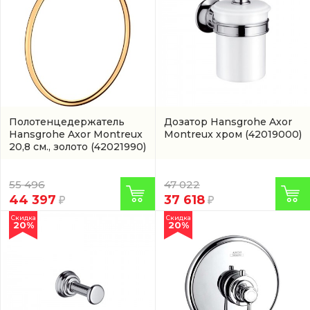
Полотенцедержатель
Дозатор Hansgrohe Axor
Hansgrohe Axor Montreux
Montreux хром
(42019000)
20,8 см., золото
(42021990)
55 496
47 022
44 397
37 618
Скидка
Скидка
20%
20%