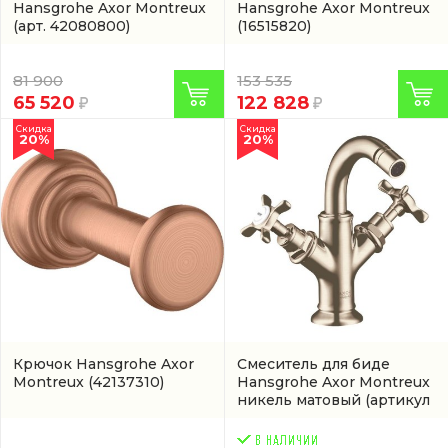
Hansgrohe Axor Montreux
Hansgrohe Axor Montreux
(арт. 42080800)
(16515820)
81 900
153 535
65 520
122 828
Скидка
Скидка
20%
20%
Крючок Hansgrohe Axor
Смеситель для биде
Montreux
(42137310)
Hansgrohe Axor Montreux
никель матовый
(артикул
16520820)