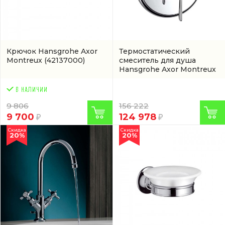
Крючок Hansgrohe Axor
Термостатический
Montreux
(42137000)
смеситель для душа
Hansgrohe Axor Montreux
(16823000)
9 806
156 222
9 700
124 978
Скидка
Скидка
20%
20%