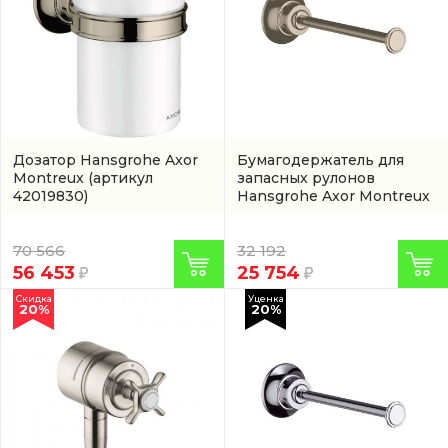
Дозатор Hansgrohe Axor
Бумагодержатель для
Montreux
(артикул
запасных рулонов
42019830)
Hansgrohe Axor Montreux
(42028820)
70 566
32 192
56 453
25 754
Скидка
Уценка
20%
20%