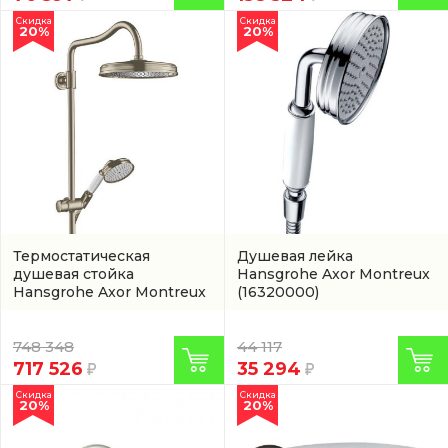
Скидка
Скидка
20%
20%
Термостатическая
Душевая лейка
душевая стойка
Hansgrohe Axor Montreux
Hansgrohe Axor Montreux
(16320000)
в никеле
(артикул
16572820)
748 348
44 117
717 526
35 294
Скидка
Скидка
20%
20%