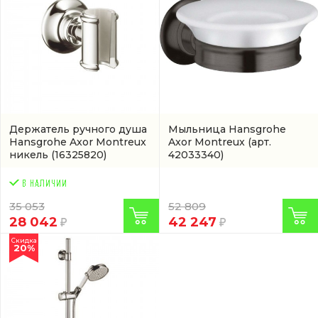
Держатель ручного душа
Мыльница Hansgrohe
Hansgrohe Axor Montreux
Axor Montreux
(арт.
никель
(16325820)
42033340)
35 053
52 809
28 042
42 247
Скидка
20%