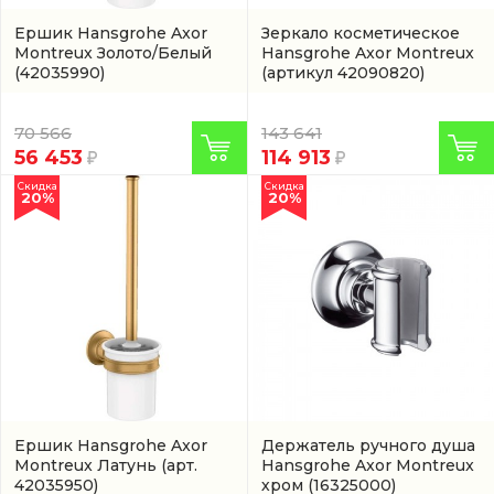
Ершик Hansgrohe Axor
Зеркало косметическое
Montreux Золото/Белый
Hansgrohe Axor Montreux
(42035990)
(артикул 42090820)
70 566
143 641
56 453
114 913
Скидка
Скидка
20%
20%
Ершик Hansgrohe Axor
Держатель ручного душа
Montreux Латунь
(арт.
Hansgrohe Axor Montreux
42035950)
хром
(16325000)