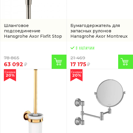
Шланговое
Бумагодержатель для
подсоединение
запасных рулонов
Hansgrohe Axor Fixfit Stop
Hansgrohe Axor Montreux
никель
(16882820)
(42028000)
78 865
21 469
63 092
17 175
Скидка
Скидка
20%
20%