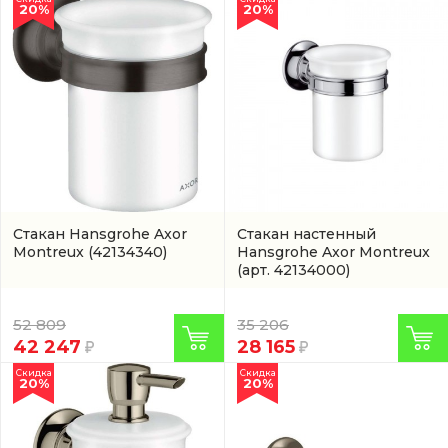
20%
20%
Стакан Hansgrohe Axor
Стакан настенный
Montreux
(42134340)
Hansgrohe Axor Montreux
(арт. 42134000)
52 809
35 206
42 247
28 165
Скидка
Скидка
20%
20%