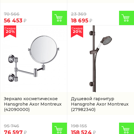
70 566
23 369
56 453
18 695
Скидка
Скидка
20%
20%
Зеркало косметическое
Душевой гарнитур
Hansgrohe Axor Montreux
Hansgrohe Axor Montreux
(42090000)
(27982340)
95 746
198 155
76 597
158 524