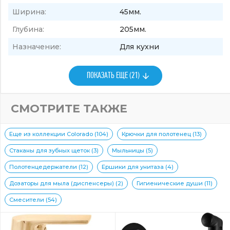
Ширина:
45мм.
Глубина:
205мм.
Назначение:
Для кухни
ПОКАЗАТЬ ЕЩЕ (21)
СМОТРИТЕ ТАКЖЕ
Еще из коллекции Colorado (104)
Крючки для полотенец (13)
Стаканы для зубных щеток (3)
Мыльницы (5)
Полотенцедержатели (12)
Ершики для унитаза (4)
Дозаторы для мыла (диспенсеры) (2)
Гигиенические души (11)
Смесители (54)