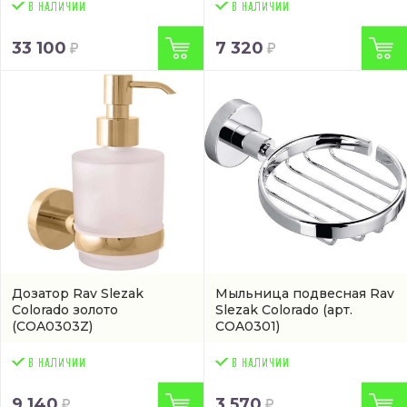
33 100
7 320
Дозатор Rav Slezak
Мыльница подвесная Rav
Colorado золото
Slezak Colorado
(арт.
(COA0303Z)
COA0301)
9 140
3 570