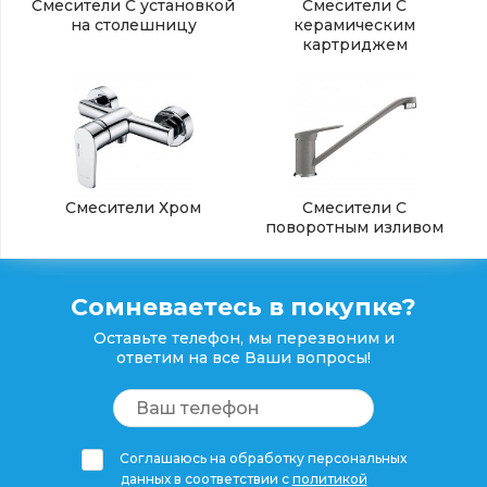
Смесители С установкой
Смесители С
на столешницу
керамическим
картриджем
Смесители Хром
Смесители С
поворотным изливом
Сомневаетесь в покупке?
Оставьте телефон, мы перезвоним и
ответим на все Ваши вопросы!
Соглашаюсь на обработку персональных
данных в соответствии с
политикой