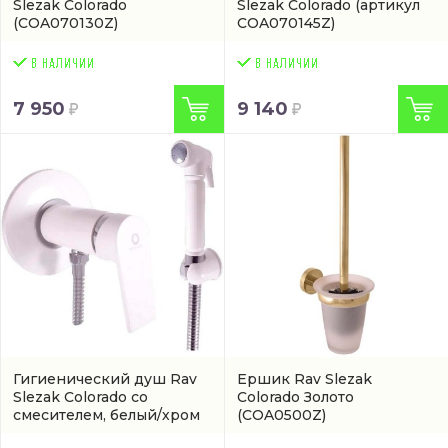
Slezak Colorado
Slezak Colorado
(артикул
(COA070130Z)
COA070145Z)
7 950
9 140
Гигиенический душ Rav
Ершик Rav Slezak
Slezak Colorado со
Colorado Золото
смесителем, белый/хром
(COA0500Z)
(CO147-1BC)