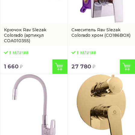
Крючок Rav Slezak
Смеситель Rav Slezak
Colorado
(артикул
Colorado хром
(CO186BOX)
COA010355)
1 660
27 780