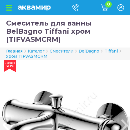
0
Смеситель для ванны
BelBagno Tiffani хром
(TIFVASMCRM)
Главная
Каталог
Смесители
BelBagno
Tiffani
хром TIFVASMCRM
Скидка
30%